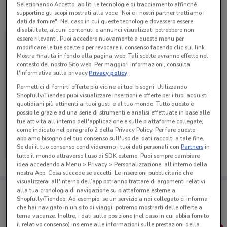
Selezionando Accetto, abiliti le tecnologie di tracciamento affinché
Tutte le promozioni di questo negozio
supportino gli scopi mostrati alla voce "Noi e i nostri partner trattiamo i
dati da fornire". Nel caso in cui queste tecnologie dovessero essere
disabilitate, alcuni contenuti e annunci visualizzati potrebbero non
essere rilevanti. Puoi accedere nuovamente a questo menu per
modificare le tue scelte o per revocare il consenso facendo clic sul link
Mostra finalità in fondo alla pagina web. Tali scelte avranno effetto nel
contesto del nostro Sito web. Per maggiori informazioni, consulta
l'Informativa sulla privacy.
Privacy policy
Permettici di fornirti offerte più vicine ai tuoi bisogni: Utilizzando
Shopfully/Tiendeo puoi visualizzare inserzioni e offerte per i tuoi acquisti
quotidiani più attinenti ai tuoi gusti e al tuo mondo. Tutto questo è
possibile grazie ad una serie di strumenti e analisi effettuate in base alle
NUOVO
tue attività all'interno dell'applicazione e sulle piattaforme collegate,
come indicato nel paragrafo 2 della Privacy Policy. Per fare questo,
PENNY
abbiamo bisogno del tuo consenso sull'uso dei dati raccolti a tale fine.
Se dai il tuo consenso condivideremo i tuoi dati personali con
Partners
in
Scade mercoledì
2 km
tutto il mondo attraverso l’uso di SDK esterne. Puoi sempre cambiare
idea accedendo a Menu > Privacy > Personalizzazione, all’interno della
nostra App. Cosa succede se accetti: Le inserzioni pubblicitarie che
visualizzerai all'interno dell’app potranno trattare di argomenti relativi
Porta DoveConviene sempre con te!
alla tua cronologia di navigazione su piattaforme esterne a
Puoi trovare le migliori offerte dei negozi vicino a te,
Shopfully/Tiendeo. Ad esempio, se un servizio a noi collegato ci informa
salvarle e creare la tua lista del risparmio, comodamente
che hai navigato in un sito di viaggi, potremo mostrarti delle offerte a
dal tuo cellulare.
tema vacanze. Inoltre, i dati sulla posizione (nel caso in cui abbia fornito
il relativo consenso) insieme alle informazioni sulle prestazioni della