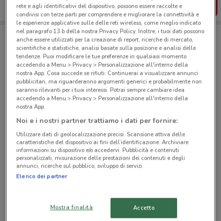
SCARICA L’APP
rete e agli identificativi del dispositivo, possono essere raccolte e
condivisi con terze parti per comprendere e migliorare la connettività e
le esperienze applicative sulle delle reti wireless, come meglio indicato
nel paragrafo 13.b della nostra Privacy Policy. Inoltre, i tuoi dati possono
anche essere utilizzati per la creazione di report, ricerche di mercato,
Negozi PENNY a Novara
scientifiche e statistiche, analisi basate sulla posizione e analisi delle
tendenze. Puoi modificare le tue preferenze in qualsiasi momento
accedendo a Menu > Privacy > Personalizzazione all'interno della
nostra App. Cosa succede se rifiuti: Continuerai a visualizzare annunci
pubblicitari, ma riguarderanno argomenti generici e probabilmente non
saranno rilevanti per i tuoi interessi. Potrai sempre cambiare idea
accedendo a Menu > Privacy > Personalizzazione all'interno della
nostra App.
© MapTiler
© OpenStreetMap contributors
Noi e i nostri partner trattiamo i dati per fornire:
Utilizzare dati di geolocalizzazione precisi. Scansione attiva delle
Corso Trieste, 49 Novara
caratteristiche del dispositivo ai fini dell’identificazione. Archiviare
2 km
CHIUSO
informazioni su dispositivo e/o accedervi. Pubblicità e contenuti
personalizzati, misurazione delle prestazioni dei contenuti e degli
annunci, ricerche sul pubblico, sviluppo di servizi.
Corso Vercelli, 69 Novara
Elenco dei partner
2.3 km
CHIUSO
Mostra finalità
Accetto
Corso Risorgimento, 140 Novara