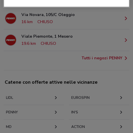
2.6 km
CHIUSO
Via Novara, 105/C Oleggio
16 km
CHIUSO
Viale Piemonte, 1 Mesero
19.6 km
CHIUSO
Tutti i negozi PENNY
Catene con offerte attive nelle vicinanze
LIDL
EUROSPIN
PENNY
IN'S
MD
ACTION