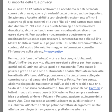
Ci importa della tua privacy
Chiama il negozio
Noi e i nostri
1012
partner archiviamo e accediamo ai dati personali,
come i dati di navigazione gli o identificatori univoci, sul tuo dispositivo.
Selezionando Accetto, abiliti le tecnologie di tracciamento affinché
Chiuso
supportino gli scopi mostrati alla voce "Noi e i nostri partner trattiamo i
Lunedì
Martedì
Mercoledì
Giovedì
08:00 / 20:00
08:00 / 20:00
08:00 / 20:00
08:00 / 20:00
dati da fornire". Nel caso in cui queste tecnologie dovessero essere
Venerdì
08:00 / 20:00
Sabato
Domenica
08:00 / 20:00
08:30 / 19:30
disabilitate, alcuni contenuti e annunci visualizzati potrebbero non
essere rilevanti. Puoi accedere nuovamente a questo menu per
039 690 1223
modificare le tue scelte o per revocare il consenso facendo clic sul link
Mostra finalità in fondo alla pagina web. Tali scelte avranno effetto nel
contesto del nostro Sito web. Per maggiori informazioni, consulta
l'Informativa sulla privacy.
Privacy policy
Tutte le promozioni di questo negozio
Permettici di fornirti offerte più vicine ai tuoi bisogni: Utilizzando
Shopfully/Tiendeo puoi visualizzare inserzioni e offerte per i tuoi acquisti
quotidiani più attinenti ai tuoi gusti e al tuo mondo. Tutto questo è
possibile grazie ad una serie di strumenti e analisi effettuate in base alle
tue attività all'interno dell'applicazione e sulle piattaforme collegate,
come indicato nel paragrafo 2 della Privacy Policy. Per fare questo,
abbiamo bisogno del tuo consenso sull'uso dei dati raccolti a tale fine.
Se dai il tuo consenso condivideremo i tuoi dati personali con
Partners
in
tutto il mondo attraverso l’uso di SDK esterne. Puoi sempre cambiare
idea accedendo a Menu > Privacy > Personalizzazione, all’interno della
nostra App. Cosa succede se accetti: Le inserzioni pubblicitarie che
visualizzerai all'interno dell’app potranno trattare di argomenti relativi
alla tua cronologia di navigazione su piattaforme esterne a