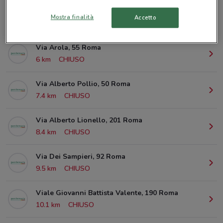
Mostra finalità
Accetto
© MapTiler
© OpenStreetMap contributors
Via Arola, 55 Roma
6 km
CHIUSO
Via Alberto Pollio, 50 Roma
7.4 km
CHIUSO
Via Alberto Lionello, 201 Roma
8.4 km
CHIUSO
Via Dei Sampieri, 92 Roma
9.5 km
CHIUSO
Viale Giovanni Battista Valente, 190 Roma
10.1 km
CHIUSO