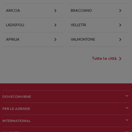
ARICCIA
BRACCIANO
LADISPOLI
VELLETRI
APRILIA
VALMONTONE
Tutte le città
DOVECONVIENE
Cos'è DoveConviene
PER LE AZIENDE
Chi siamo
Cosa facciamo
INTERNATIONAL
News e media
Richieste commerciali e marketing
Brazil