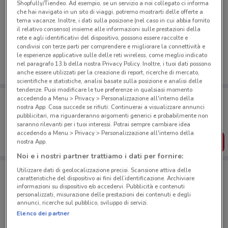
Shopfully/Tiendeo. Ad esempio, se un servizio a noi collegato ci informa
che hai navigato in un sito di viaggi, potremo mostrarti delle offerte a
tema vacanze. Inoltre, i dati sulla posizione (nel caso in cui abbia fornito
Ci dispiace, al momento non abbiamo pubblicato
il relativo consenso) insieme alle informazioni sulle prestazioni della
volantini nella tua zona. Riprova più tardi.
rete e agli identificativi del dispositivo, possono essere raccolte e
condivisi con terze parti per comprendere e migliorare la connettività e
le esperienze applicative sulle delle reti wireless, come meglio indicato
nel paragrafo 13.b della nostra Privacy Policy. Inoltre, i tuoi dati possono
anche essere utilizzati per la creazione di report, ricerche di mercato,
scientifiche e statistiche, analisi basate sulla posizione e analisi delle
tendenze. Puoi modificare le tue preferenze in qualsiasi momento
Porta DoveConviene sempre con te!
accedendo a Menu > Privacy > Personalizzazione all'interno della
Puoi trovare le migliori offerte dei negozi vicino a te,
nostra App. Cosa succede se rifiuti: Continuerai a visualizzare annunci
salvarle e creare la tua lista del risparmio, comodamente
pubblicitari, ma riguarderanno argomenti generici e probabilmente non
dal tuo cellulare.
saranno rilevanti per i tuoi interessi. Potrai sempre cambiare idea
accedendo a Menu > Privacy > Personalizzazione all'interno della
SCARICA L’APP
nostra App.
Noi e i nostri partner trattiamo i dati per fornire:
Utilizzare dati di geolocalizzazione precisi. Scansione attiva delle
caratteristiche del dispositivo ai fini dell’identificazione. Archiviare
Negozi Parafarmacia Conad a Bernareggio
informazioni su dispositivo e/o accedervi. Pubblicità e contenuti
personalizzati, misurazione delle prestazioni dei contenuti e degli
annunci, ricerche sul pubblico, sviluppo di servizi.
Elenco dei partner