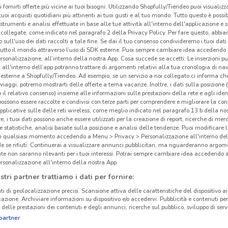
i fornirti offerte più vicine ai tuoi bisogni: Utilizzando Shopfully/Tiendeo puoi visualizz
Far
i tuoi acquisti quotidiani più attinenti ai tuoi gusti e al tuo mondo. Tutto questo è possi
 strumenti e analisi effettuate in base alle tue attività all'interno dell'applicazione e 
collegate, come indicato nel paragrafo 2 della Privacy Policy. Per fare questo, abbi
 sull'uso dei dati raccolti a tale fine. Se dai il tuo consenso condivideremo i tuoi dati
tutto il mondo attraverso l’uso di SDK esterne. Puoi sempre cambiare idea accedend
rsonalizzazione, all’interno della nostra App. Cosa succede se accetti: Le inserzioni pu
i all'interno dell’app potranno trattare di argomenti relativi alla tua cronologia di na
esterne a Shopfully/Tiendeo. Ad esempio, se un servizio a noi collegato ci informa ch
i viaggi, potremo mostrarti delle offerte a tema vacanze. Inoltre, i dati sulla posizione 
o il relativo consenso) insieme alle informazioni sulle prestazioni della rete e agli ident
 possono essere raccolte e condivisi con terze parti per comprendere e migliorare la conn
pplicative sulle delle reti wireless, come meglio indicato nel paragrafo 13.b della no
re, i tuoi dati possono anche essere utilizzati per la creazione di report, ricerche di mer
 e statistiche, analisi basate sulla posizione e analisi delle tendenze. Puoi modificare l
12 km
in qualsiasi momento accedendo a Menu > Privacy > Personalizzazione all'interno del
 se rifiuti: Continuerai a visualizzare annunci pubblicitari, ma riguarderanno argome
te non saranno rilevanti per i tuoi interessi. Potrai sempre cambiare idea accedendo
rsonalizzazione all'interno della nostra App.
stri partner trattiamo i dati per fornire:
ti di geolocalizzazione precisi. Scansione attiva delle caratteristiche del dispositivo ai 
icazione. Archiviare informazioni su dispositivo e/o accedervi. Pubblicità e contenuti per
delle prestazioni dei contenuti e degli annunci, ricerche sul pubblico, sviluppo di servi
partner