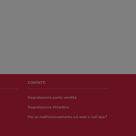
CONTATTI
Segnalazione punto vendita
Segnalazione Volantino
Hai un malfunzionamento sul web o sull'app?