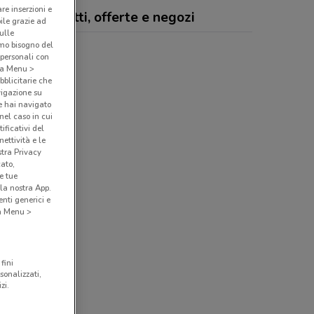
are inserzioni e
macia Corsetti, offerte e negozi
bile grazie ad
sulle
amo bisogno del
 personali con
o a Menu >
bblicitarie che
vigazione su
e hai navigato
(nel caso in cui
ificativi del
ettività e le
stra Privacy
cato,
e tue
la nostra App.
nti generici e
 a Menu >
fini
sonalizzati,
zi.