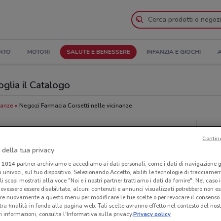
NTO
MOTORI
SALUTE E BENESSERE
INFANZIA E GIOCHI
A
oglia il Catalogo
nanze
Negozi Farmacia Corsetti nelle vicinanze
orsetti
Neg
Contin
 della tua privacy
i
1014
partner archiviamo e accediamo ai dati personali, come i dati di navigazione g
ri univoci, sul tuo dispositivo. Selezionando Accetto, abiliti le tecnologie di tracciame
li scopi mostrati alla voce "Noi e i nostri partner trattiamo i dati da fornire". Nel caso 
ovessero essere disabilitate, alcuni contenuti e annunci visualizzati potrebbero non ess
re nuovamente a questo menu per modificare le tue scelte o per revocare il consenso
tra finalità in fondo alla pagina web. Tali scelte avranno effetto nel contesto del nost
 informazioni, consulta l'Informativa sulla privacy.
Privacy policy