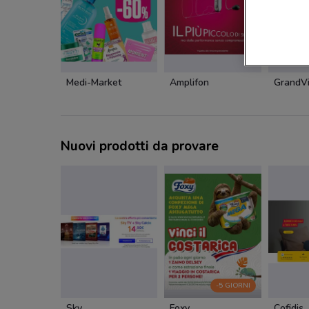
Medi-Market
Amplifon
GrandVi
Nuovi prodotti da provare
-5 GIORNI
Sky
Foxy
Cofidis