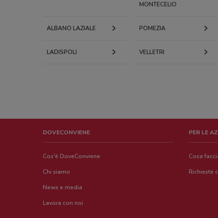
MONTECELIO
ALBANO LAZIALE
POMEZIA
LADISPOLI
VELLETRI
DOVECONVIENE
PER LE A
Cos'è DoveConviene
Cosa facc
Chi siamo
Richieste 
News e media
Lavora con noi