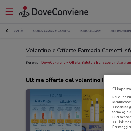
NOVITÀ
CURA CASA E CORPO
BRICOLAGE
ARREDAME
Volantino e Offerte Farmacia Corsetti: sf
Sei qui:
DoveConviene
Offerte Salute e Benessere nelle vici
Ultime offerte del volantino Farmacia C
Ci importa
Noi e i nostr
identificato
supportino g
tecnologie d
Puoi accede
sul link Mos
Per maggiori