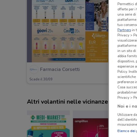
Permettici d
offerte per 
una serie di
piattaforme 
tuo consenso
Partners
in 
Privacy > Pe
visualizzera
piattaforme 
in un sito d
abbia fornit
dispositivo,
esperienze a
Farmacia Corsetti
Policy. Inolt
scientifiche
Scade il 30/09
preferenze 
Cosa succede
probabilmen
Privacy > Pe
Altri volantini nelle vicinanze
Noi e i no
Utilizzare da
dell’identif
misurazione 
Elenco dei 