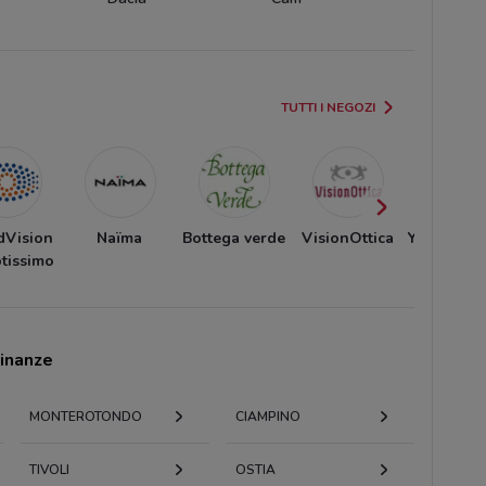
TUTTI I NEGOZI
dVision
Naïma
Bottega verde
VisionOttica
YourGood
tissimo
cinanze
MONTEROTONDO
CIAMPINO
TIVOLI
OSTIA