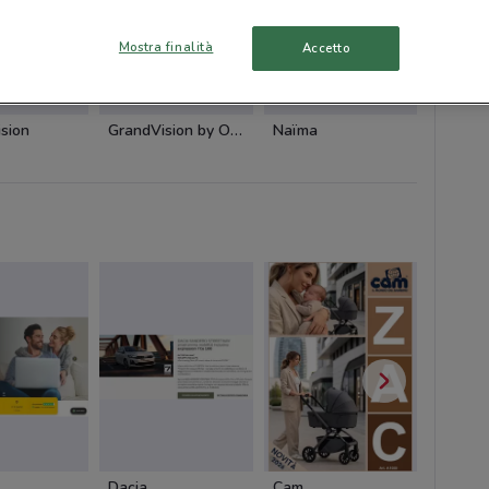
Mostra finalità
Accetto
sion
GrandVision by Optissimo
Naïma
Botteg
Dacia
Cam
Cam