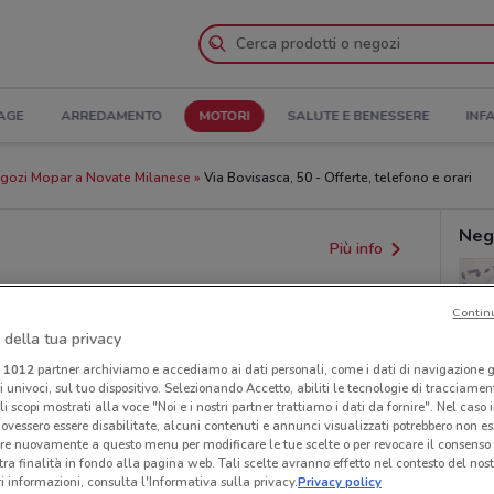
AGE
ARREDAMENTO
MOTORI
SALUTE E BENESSERE
INF
gozi Mopar a Novate Milanese
Via Bovisasca, 50 - Offerte, telefono e orari
Neg
Più info
Contin
 della tua privacy
i
1012
partner archiviamo e accediamo ai dati personali, come i dati di navigazione g
ri univoci, sul tuo dispositivo. Selezionando Accetto, abiliti le tecnologie di tracciame
li scopi mostrati alla voce "Noi e i nostri partner trattiamo i dati da fornire". Nel caso 
ovessero essere disabilitate, alcuni contenuti e annunci visualizzati potrebbero non ess
re nuovamente a questo menu per modificare le tue scelte o per revocare il consenso
tra finalità in fondo alla pagina web. Tali scelte avranno effetto nel contesto del nost
provvedimenti regionali o nazionali. Verifica l’accuratezza
 informazioni, consulta l'Informativa sulla privacy.
Privacy policy