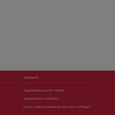
CONTATTI
Segnalazione punto vendita
Segnalazione Volantino
Hai un malfunzionamento sul web o sull'app?