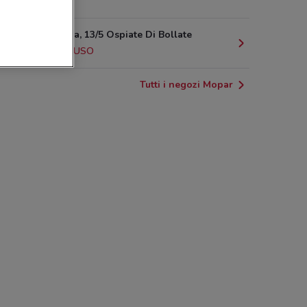
3.5 km
Via Ghisalba, 13/5 Ospiate Di Bollate
3.8 km
CHIUSO
Tutti i negozi Mopar