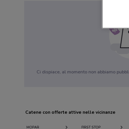
Ci dispiace, al momento non abbiamo pubblica
Catene con offerte attive nelle vicinanze
MOPAR
FIRST STOP