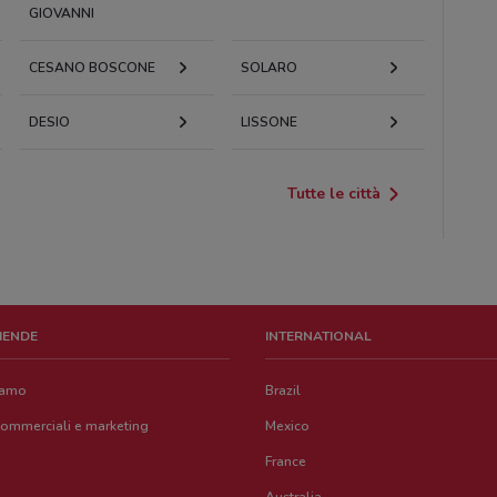
GIOVANNI
CESANO BOSCONE
SOLARO
DESIO
LISSONE
Tutte le città
ZIENDE
INTERNATIONAL
iamo
Brazil
commerciali e marketing
Mexico
France