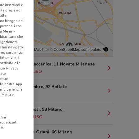
are inserzioni e
bile grazie ad
sulle
amo bisogno del
 personali con
o a Menu >
bblicitarie che
vigazione su
e hai navigato
© MapTiler
© OpenStreetMap contributors
(nel caso in cui
ificativi del
ettività e le
Via Della Meccanica, 11 Novate Milanese
stra Privacy
674 m
CHIUSO
cato,
e tue
la nostra App.
Via Iv Novembre, 92 Bollate
nti generici e
1.5 km
 a Menu >
Via G.B. Grassi, 98 Milano
2.2 km
CHIUSO
fini
sonalizzati,
zi.
Via Barnaba Oriani, 66 Milano