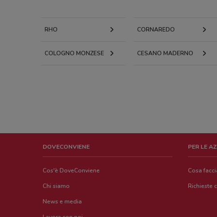
RHO
CORNAREDO
COLOGNO MONZESE
CESANO MADERNO
DOVECONVIENE
PER LE A
Cos'è DoveConviene
Cosa facc
Chi siamo
Richieste 
News e media