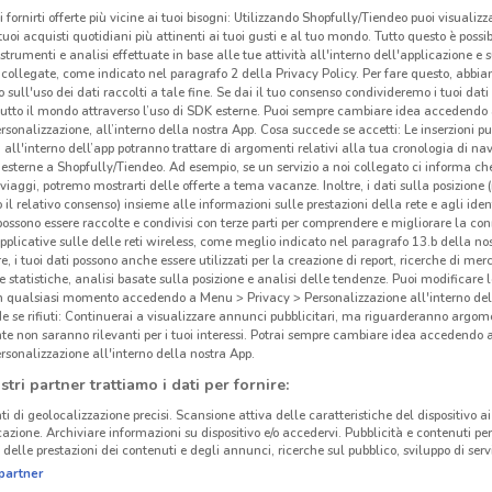
i fornirti offerte più vicine ai tuoi bisogni: Utilizzando Shopfully/Tiendeo puoi visualizz
i tuoi acquisti quotidiani più attinenti ai tuoi gusti e al tuo mondo. Tutto questo è possi
 strumenti e analisi effettuate in base alle tue attività all'interno dell'applicazione e 
collegate, come indicato nel paragrafo 2 della Privacy Policy. Per fare questo, abbi
 sull'uso dei dati raccolti a tale fine. Se dai il tuo consenso condivideremo i tuoi dati
tutto il mondo attraverso l’uso di SDK esterne. Puoi sempre cambiare idea accedend
rsonalizzazione, all’interno della nostra App. Cosa succede se accetti: Le inserzioni pu
i all'interno dell’app potranno trattare di argomenti relativi alla tua cronologia di na
esterne a Shopfully/Tiendeo. Ad esempio, se un servizio a noi collegato ci informa ch
i viaggi, potremo mostrarti delle offerte a tema vacanze. Inoltre, i dati sulla posizione 
o il relativo consenso) insieme alle informazioni sulle prestazioni della rete e agli ident
 possono essere raccolte e condivisi con terze parti per comprendere e migliorare la conn
pplicative sulle delle reti wireless, come meglio indicato nel paragrafo 13.b della no
re, i tuoi dati possono anche essere utilizzati per la creazione di report, ricerche di mer
 e statistiche, analisi basate sulla posizione e analisi delle tendenze. Puoi modificare l
in qualsiasi momento accedendo a Menu > Privacy > Personalizzazione all'interno del
 se rifiuti: Continuerai a visualizzare annunci pubblicitari, ma riguarderanno argome
te non saranno rilevanti per i tuoi interessi. Potrai sempre cambiare idea accedendo
rsonalizzazione all'interno della nostra App.
stri partner trattiamo i dati per fornire:
ti di geolocalizzazione precisi. Scansione attiva delle caratteristiche del dispositivo ai 
icazione. Archiviare informazioni su dispositivo e/o accedervi. Pubblicità e contenuti per
delle prestazioni dei contenuti e degli annunci, ricerche sul pubblico, sviluppo di servi
partner