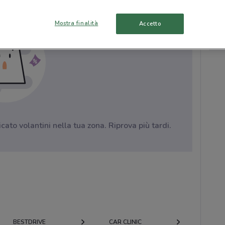
Mostra finalità
Accetto
to volantini nella tua zona. Riprova più tardi.
BESTDRIVE
CAR CLINIC