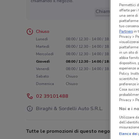
chiamando il negozio.
Permettici d
offerte per 
Chiama il negozio
una serie di
piattaforme 
tuo consenso
Chiuso
Partners
in 
Privacy > Pe
Lunedì
08:00 / 12:30 - 14:00 / 18:30
visualizzera
Martedì
08:00 / 12:30 - 14:00 / 18:30
piattaforme 
in un sito d
Mercoledì
08:00 / 12:30 - 14:00 / 18:30
abbia fornit
Giovedì
08:00 / 12:30 - 14:00 / 18:30
dispositivo,
esperienze a
Venerdì
08:00 / 12:30 - 14:00 / 18:30
Policy. Inolt
Sabato
Chiuso
scientifiche
Domenica
Chiuso
preferenze 
Cosa succede
probabilmen
02 39101488
Privacy > Pe
Biraghi & Sordelli Auto S.R.L.
Noi e i no
Utilizzare da
dell’identif
misurazione 
Tutte le promozioni di questo negozio
Elenco dei 