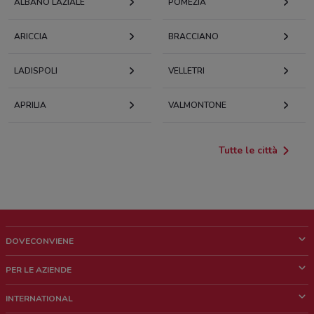
ALBANO LAZIALE
POMEZIA
ARICCIA
BRACCIANO
LADISPOLI
VELLETRI
APRILIA
VALMONTONE
Tutte le città
DOVECONVIENE
Cos'è DoveConviene
PER LE AZIENDE
Chi siamo
Cosa facciamo
INTERNATIONAL
News e media