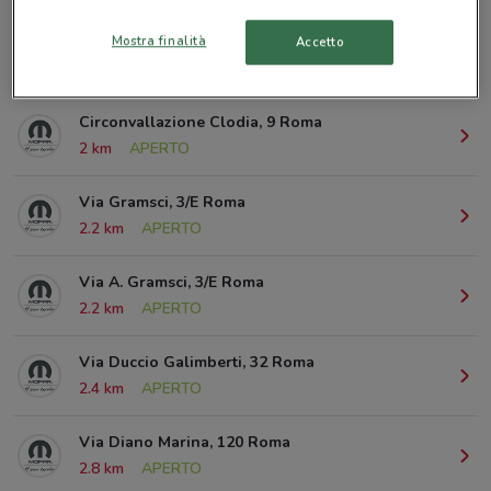
Mostra finalità
Accetto
© MapTiler
© OpenStreetMap contributors
Circonvallazione Clodia, 9 Roma
2 km
APERTO
Via Gramsci, 3/E Roma
2.2 km
APERTO
Via A. Gramsci, 3/E Roma
2.2 km
APERTO
Via Duccio Galimberti, 32 Roma
2.4 km
APERTO
Via Diano Marina, 120 Roma
2.8 km
APERTO