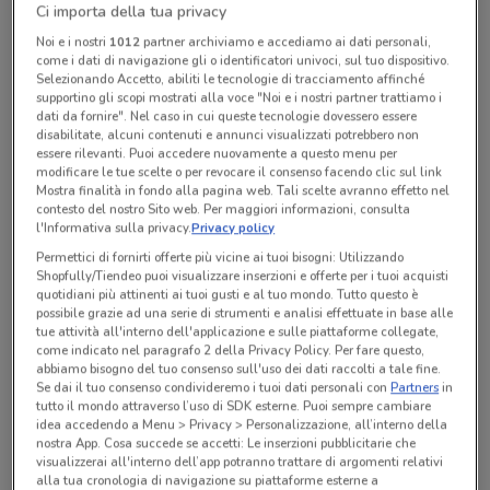
Ci importa della tua privacy
Chiama il negozio
Noi e i nostri
1012
partner archiviamo e accediamo ai dati personali,
come i dati di navigazione gli o identificatori univoci, sul tuo dispositivo.
Selezionando Accetto, abiliti le tecnologie di tracciamento affinché
Lunedì
Martedì
Mercoledì
Giovedì
n.d.
n.d.
n.d.
n.d.
Venerdì
n.d.
supportino gli scopi mostrati alla voce "Noi e i nostri partner trattiamo i
Sabato
Domenica
n.d.
n.d.
dati da fornire". Nel caso in cui queste tecnologie dovessero essere
02 3502157
disabilitate, alcuni contenuti e annunci visualizzati potrebbero non
essere rilevanti. Puoi accedere nuovamente a questo menu per
modificare le tue scelte o per revocare il consenso facendo clic sul link
Autocarr. Iachini Di Iachini Nino
Mostra finalità in fondo alla pagina web. Tali scelte avranno effetto nel
contesto del nostro Sito web. Per maggiori informazioni, consulta
l'Informativa sulla privacy.
Privacy policy
Tutte le promozioni di questo negozio
Permettici di fornirti offerte più vicine ai tuoi bisogni: Utilizzando
Shopfully/Tiendeo puoi visualizzare inserzioni e offerte per i tuoi acquisti
quotidiani più attinenti ai tuoi gusti e al tuo mondo. Tutto questo è
possibile grazie ad una serie di strumenti e analisi effettuate in base alle
tue attività all'interno dell'applicazione e sulle piattaforme collegate,
come indicato nel paragrafo 2 della Privacy Policy. Per fare questo,
abbiamo bisogno del tuo consenso sull'uso dei dati raccolti a tale fine.
Se dai il tuo consenso condivideremo i tuoi dati personali con
Partners
in
tutto il mondo attraverso l’uso di SDK esterne. Puoi sempre cambiare
idea accedendo a Menu > Privacy > Personalizzazione, all’interno della
nostra App. Cosa succede se accetti: Le inserzioni pubblicitarie che
visualizzerai all'interno dell’app potranno trattare di argomenti relativi
alla tua cronologia di navigazione su piattaforme esterne a