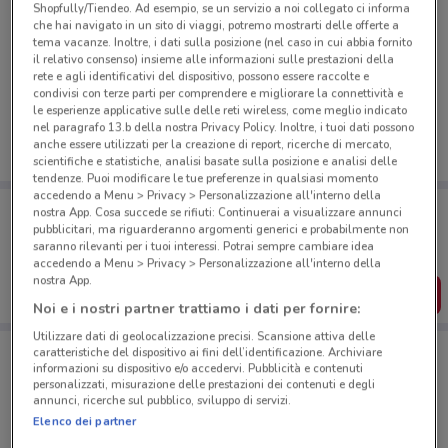
Shopfully/Tiendeo. Ad esempio, se un servizio a noi collegato ci informa
che hai navigato in un sito di viaggi, potremo mostrarti delle offerte a
tema vacanze. Inoltre, i dati sulla posizione (nel caso in cui abbia fornito
il relativo consenso) insieme alle informazioni sulle prestazioni della
Ci dispiace, al momento non abbiamo pubblicato
rete e agli identificativi del dispositivo, possono essere raccolte e
volantini nella tua zona. Riprova più tardi.
condivisi con terze parti per comprendere e migliorare la connettività e
le esperienze applicative sulle delle reti wireless, come meglio indicato
nel paragrafo 13.b della nostra Privacy Policy. Inoltre, i tuoi dati possono
anche essere utilizzati per la creazione di report, ricerche di mercato,
scientifiche e statistiche, analisi basate sulla posizione e analisi delle
tendenze. Puoi modificare le tue preferenze in qualsiasi momento
accedendo a Menu > Privacy > Personalizzazione all'interno della
Porta DoveConviene sempre con te!
nostra App. Cosa succede se rifiuti: Continuerai a visualizzare annunci
Puoi trovare le migliori offerte dei negozi vicino a te,
pubblicitari, ma riguarderanno argomenti generici e probabilmente non
salvarle e creare la tua lista del risparmio, comodamente
saranno rilevanti per i tuoi interessi. Potrai sempre cambiare idea
dal tuo cellulare.
accedendo a Menu > Privacy > Personalizzazione all'interno della
nostra App.
SCARICA L’APP
Noi e i nostri partner trattiamo i dati per fornire:
Utilizzare dati di geolocalizzazione precisi. Scansione attiva delle
caratteristiche del dispositivo ai fini dell’identificazione. Archiviare
informazioni su dispositivo e/o accedervi. Pubblicità e contenuti
Negozi Mopar a Bollate
personalizzati, misurazione delle prestazioni dei contenuti e degli
annunci, ricerche sul pubblico, sviluppo di servizi.
Elenco dei partner