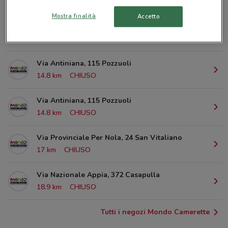
© MapTiler
© OpenStreetMap contributors
Mostra finalità
Accetto
Corso Campano, 424 Giugliano In Campania
8.9 km
CHIUSO
Via Antiniana, 115 Pozzuoli
14.8 km
CHIUSO
Via Antiniana, 115 Pozzuoli
14.8 km
CHIUSO
Via Provinciale Per Nola, 24 San Vitaliano
17 km
CHIUSO
Via Nazionale Appia, 372 Casapulla
18.9 km
CHIUSO
Tutti i negozi Mondo Camerette