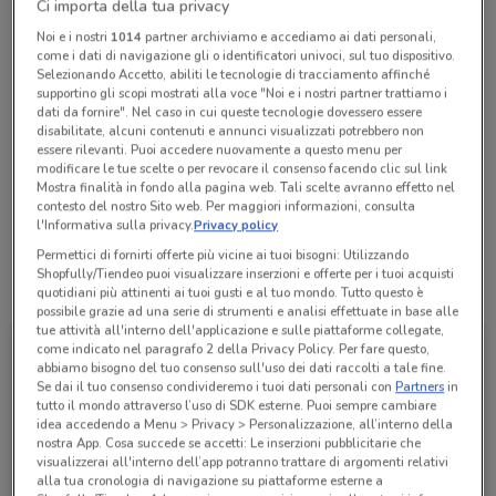
Ci importa della tua privacy
Chiama il negozio
Noi e i nostri
1014
partner archiviamo e accediamo ai dati personali,
come i dati di navigazione gli o identificatori univoci, sul tuo dispositivo.
Selezionando Accetto, abiliti le tecnologie di tracciamento affinché
Chiuso
supportino gli scopi mostrati alla voce "Noi e i nostri partner trattiamo i
10:00 / 14:00 - 10:00 / 14:00 - 16:00 / 20:00 -
10:00 / 14:00 - 10:00 / 14:00 - 16:00 / 20:00 -
10:00 / 14:00 - 10:00 / 14:00 - 16:00 / 20:00 -
10:00 / 14:00 - 10:00 / 14:00 - 16:00 / 20:00 -
Lunedì
Martedì
Mercoledì
Giovedì
Venerdì
16:00 / 20:00 - 16:00 / 20:00
dati da fornire". Nel caso in cui queste tecnologie dovessero essere
Sabato
16:00 / 20:00
16:00 / 20:00
16:00 / 20:00
16:00 / 20:00
10:00 / 20:00 - 10:00 / 20:00
disabilitate, alcuni contenuti e annunci visualizzati potrebbero non
Domenica
10:00 / 20:00 - 10:00 / 20:00
essere rilevanti. Puoi accedere nuovamente a questo menu per
081 18460757
modificare le tue scelte o per revocare il consenso facendo clic sul link
Mostra finalità in fondo alla pagina web. Tali scelte avranno effetto nel
Parco Ciro Emilio
contesto del nostro Sito web. Per maggiori informazioni, consulta
l'Informativa sulla privacy.
Privacy policy
Permettici di fornirti offerte più vicine ai tuoi bisogni: Utilizzando
Shopfully/Tiendeo puoi visualizzare inserzioni e offerte per i tuoi acquisti
Tutte le promozioni di questo negozio
quotidiani più attinenti ai tuoi gusti e al tuo mondo. Tutto questo è
possibile grazie ad una serie di strumenti e analisi effettuate in base alle
tue attività all'interno dell'applicazione e sulle piattaforme collegate,
come indicato nel paragrafo 2 della Privacy Policy. Per fare questo,
abbiamo bisogno del tuo consenso sull'uso dei dati raccolti a tale fine.
Se dai il tuo consenso condivideremo i tuoi dati personali con
Partners
in
tutto il mondo attraverso l’uso di SDK esterne. Puoi sempre cambiare
idea accedendo a Menu > Privacy > Personalizzazione, all’interno della
nostra App. Cosa succede se accetti: Le inserzioni pubblicitarie che
visualizzerai all'interno dell’app potranno trattare di argomenti relativi
alla tua cronologia di navigazione su piattaforme esterne a