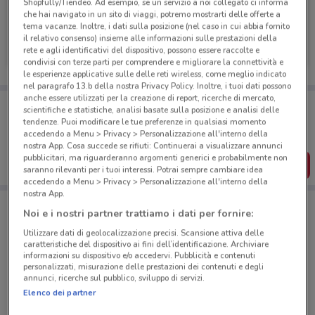
Shopfully/Tiendeo. Ad esempio, se un servizio a noi collegato ci informa
che hai navigato in un sito di viaggi, potremo mostrarti delle offerte a
tema vacanze. Inoltre, i dati sulla posizione (nel caso in cui abbia fornito
Mondo Camerette
il relativo consenso) insieme alle informazioni sulle prestazioni della
rete e agli identificativi del dispositivo, possono essere raccolte e
Scade il 30/11
1.7 km
condivisi con terze parti per comprendere e migliorare la connettività e
le esperienze applicative sulle delle reti wireless, come meglio indicato
nel paragrafo 13.b della nostra Privacy Policy. Inoltre, i tuoi dati possono
anche essere utilizzati per la creazione di report, ricerche di mercato,
Porta DoveConviene sempre con te!
scientifiche e statistiche, analisi basate sulla posizione e analisi delle
Puoi trovare le migliori offerte dei negozi vicino a te,
tendenze. Puoi modificare le tue preferenze in qualsiasi momento
salvarle e creare la tua lista del risparmio, comodamente
accedendo a Menu > Privacy > Personalizzazione all'interno della
dal tuo cellulare.
nostra App. Cosa succede se rifiuti: Continuerai a visualizzare annunci
pubblicitari, ma riguarderanno argomenti generici e probabilmente non
SCARICA L’APP
saranno rilevanti per i tuoi interessi. Potrai sempre cambiare idea
accedendo a Menu > Privacy > Personalizzazione all'interno della
nostra App.
Noi e i nostri partner trattiamo i dati per fornire:
Negozi Mondo Camerette a Casoria
Utilizzare dati di geolocalizzazione precisi. Scansione attiva delle
caratteristiche del dispositivo ai fini dell’identificazione. Archiviare
informazioni su dispositivo e/o accedervi. Pubblicità e contenuti
personalizzati, misurazione delle prestazioni dei contenuti e degli
annunci, ricerche sul pubblico, sviluppo di servizi.
Elenco dei partner