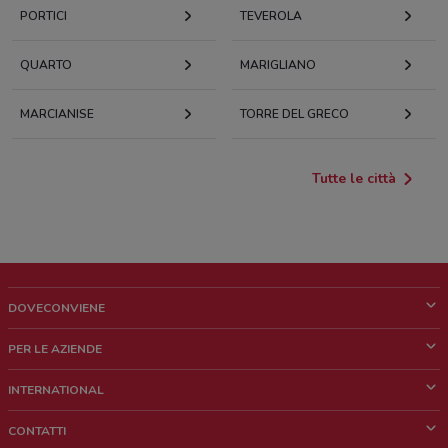
PORTICI
TEVEROLA
QUARTO
MARIGLIANO
MARCIANISE
TORRE DEL GRECO
Tutte le città
DOVECONVIENE
Cos'è DoveConviene
PER LE AZIENDE
Chi siamo
Cosa facciamo
INTERNATIONAL
News e media
Richieste commerciali e marketing
Brazil
CONTATTI
Lavora con noi