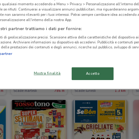
in qualsiasi momento accedendo a Menu > Privacy > Personalizzazione all'interno del
 se rifiuti: Continuerai a visualizzare annunci pubblicitari, ma riguarderanno argome
te non saranno rilevanti per i tuoi interessi. Potrai sempre cambiare idea accedendo
rsonalizzazione all'interno della nostra App.
stri partner trattiamo i dati per fornire:
ti di geolocalizzazione precisi. Scansione attiva delle caratteristiche del dispositivo ai 
icazione. Archiviare informazioni su dispositivo e/o accedervi. Pubblicità e contenuti per
delle prestazioni dei contenuti e degli annunci, ricerche sul pubblico, sviluppo di servi
partner
I
-3 GIORNI
-2 GIORNI
Mostra finalità
Accetto
Conad Superstore
Decò
 m
Scade martedì
786 m
Scade lunedì
1.3 km
S