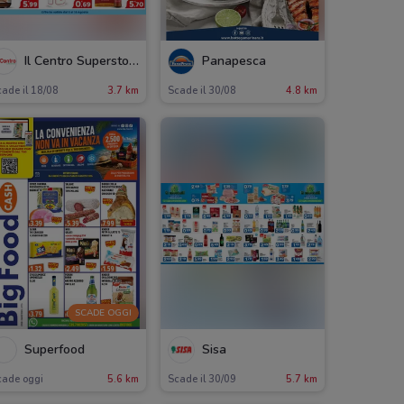
Il Centro Superstore
Panapesca
ade il 18/08
3.7 km
Scade il 30/08
4.8 km
SCADE OGGI
Superfood
Sisa
cade oggi
5.6 km
Scade il 30/09
5.7 km