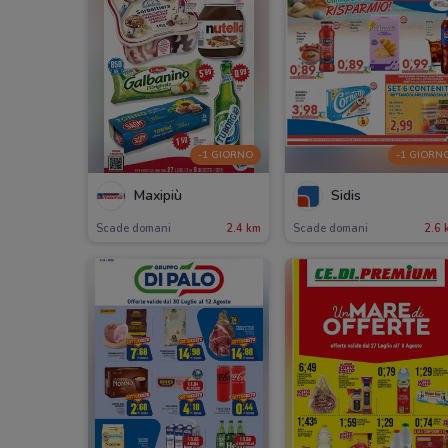
-1 GIORNO
-1 GIORN
Maxipiù
Sidis
Scade domani
2.4 km
Scade domani
2.6 