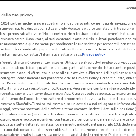
Contin
O
 della tua privacy
Spazio Conad
Conad City
i
1014
partner archiviamo e accediamo ai dati personali, come i dati di navigazione g
ri univoci, sul tuo dispositivo. Selezionando Accetto, abiliti le tecnologie di tracciame
km
Scade il 30/09
5.9 km
Scade il 30/09
4 km
Sc
li scopi mostrati alla voce "Noi e i nostri partner trattiamo i dati da fornire". Nel caso 
ovessero essere disabilitate, alcuni contenuti e annunci visualizzati potrebbero non ess
re nuovamente a questo menu per modificare le tue scelte o per revocare il consenso
tra finalità in fondo alla pagina web. Tali scelte avranno effetto nel contesto del nost
 informazioni, consulta l'Informativa sulla privacy.
Privacy policy
i fornirti offerte più vicine ai tuoi bisogni: Utilizzando Shopfully/Tiendeo puoi visualizz
i tuoi acquisti quotidiani più attinenti ai tuoi gusti e al tuo mondo. Tutto questo è possi
 strumenti e analisi effettuate in base alle tue attività all'interno dell'applicazione e 
collegate, come indicato nel paragrafo 2 della Privacy Policy. Per fare questo, abbi
 sull'uso dei dati raccolti a tale fine. Se dai il tuo consenso condivideremo i tuoi dati
tutto il mondo attraverso l’uso di SDK esterne. Puoi sempre cambiare idea accedend
rsonalizzazione, all’interno della nostra App. Cosa succede se accetti: Le inserzioni pu
i all'interno dell’app potranno trattare di argomenti relativi alla tua cronologia di na
esterne a Shopfully/Tiendeo. Ad esempio, se un servizio a noi collegato ci informa ch
O
i viaggi, potremo mostrarti delle offerte a tema vacanze. Inoltre, i dati sulla posizione 
o il relativo consenso) insieme alle informazioni sulle prestazioni della rete e agli ident
Conad Superstore
Spazio Conad
 possono essere raccolte e condivisi con terze parti per comprendere e migliorare la conn
pplicative sulle delle reti wireless, come meglio indicato nel paragrafo 13.b della no
km
Scade il 30/09
786 m
Scade il 30/09
5.9 km
S
re, i tuoi dati possono anche essere utilizzati per la creazione di report, ricerche di mer
 e statistiche, analisi basate sulla posizione e analisi delle tendenze. Puoi modificare l