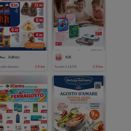
-1 GIORNO
Adhoc
KiK
cade domani
2.8 km
Scade il 16/08
2.9 km