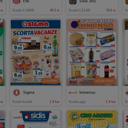
ti
Etè
Sole 365
 m
Scade il 18/08
853 m
Scade il 31/08
910 m
Va
I
-2 GIORNI
SCADE OGGI
Sigma
Immenso
km
Scade lunedì
1.8 km
Scade oggi
1.9 km
S