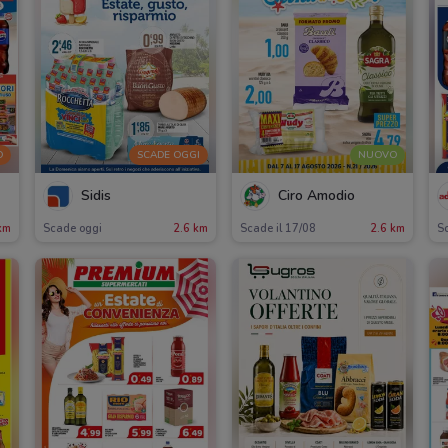
O
SCADE OGGI
NUOVO
Sidis
Ciro Amodio
km
Scade oggi
2.6 km
Scade il 17/08
2.6 km
S