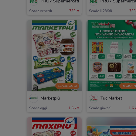
PRO7 Supermercati
PRO7 Supermerca
Scade venerdì
735 m
Scade il 28/08
735
SCADE OGGI
-5 GIORN
Marketpiù
Tuc Market
Scade oggi
1.5 km
Scade giovedì
1.6 