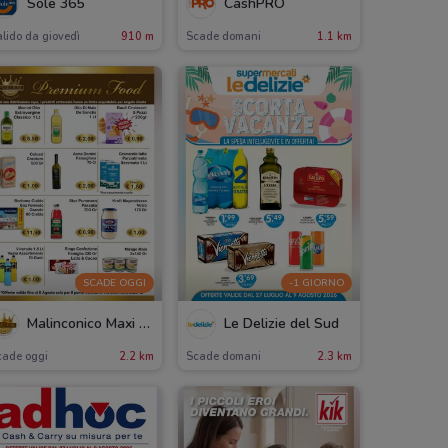
Sole 365
CashPRO
lido da giovedì
910 m
Scade domani
1.1 km
SCADE OGGI
-1 GIORNO
Malinconico Maxi Alimentari
Le Delizie del Sud
cade oggi
2.2 km
Scade domani
2.3 km