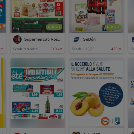
I
NUOVO
NUOVO
Supermercati Rossotono Local
SeBón
km
Scade mercoledì
9.9 km
Scade il 16/08
499 m
S