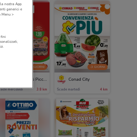
la nostra App.
nti generici e
 a Menu >
fini
sonalizzati,
zi.
-4 GIORNI
-3 GIORNI
Supermercati Piccolo
Conad City
cade mercoledì
3.8 km
Scade martedì
4 km