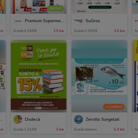
I
NUOVO
h&Carry
Premium Supermercati
SuGros
km
Scade il 19/08
3.5 km
Scade il 29/08
3.6 km
Sc
-1 GIORNO
rete Alimentari
Dodecà
Zerotto Surgelati
km
Scade il 31/08
5 km
Scade domani
5.4 km
S