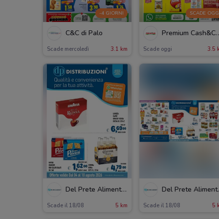
-4 GIORNI
SCADE OGG
C&C di Palo
Premium Cas
Scade mercoledì
3.1 km
Scade oggi
3.5 
Del Prete Alimentari
Del P
Scade il 18/08
5 km
Scade il 18/08
5 