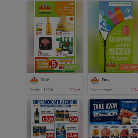
NUOVO
-1 GIORN
Dok
Dok
Scade il 19/08
5.9 km
Scade domani
5.9 