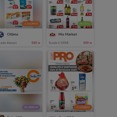
-1 GIORNO
NUOVO
Ottimo
Mio Market
cade domani
580 m
Scade il 19/08
699 m
IN ARRIVO
-1 GIORNO