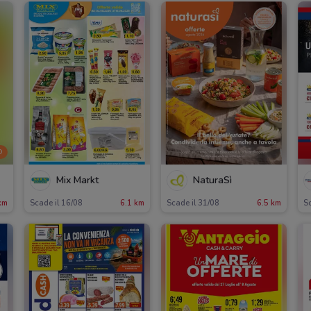
O
Mix Markt
NaturaSì
km
Scade il 16/08
6.1 km
Scade il 31/08
6.5 km
S