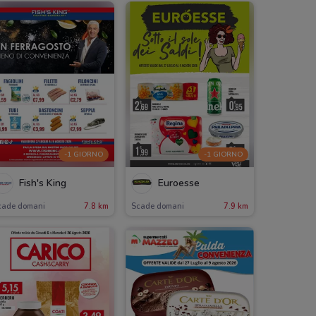
-1 GIORNO
-1 GIORNO
Fish's King
Euroesse
cade domani
7.8 km
Scade domani
7.9 km