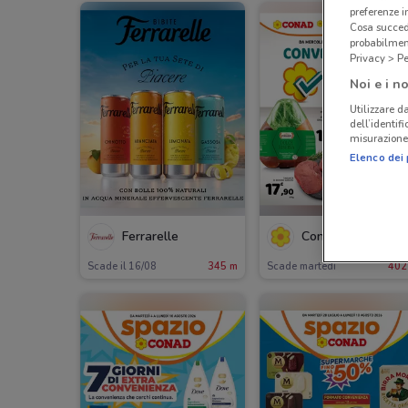
preferenze 
Cosa succede
probabilmen
Privacy > Pe
Noi e i no
Utilizzare da
dell’identif
misurazione 
Elenco dei 
-3 GIORN
Ferrarelle
Conad
Scade il 16/08
345 m
Scade martedì
402