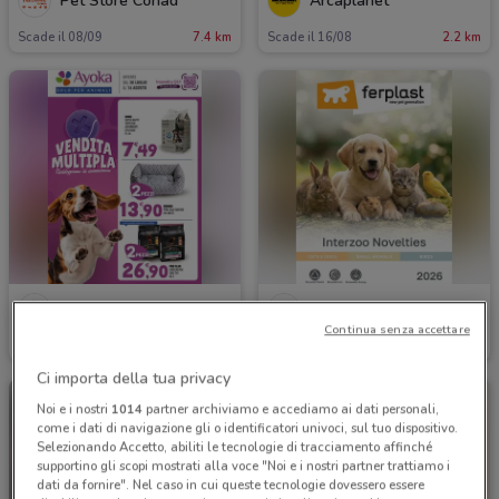
Pet Store Conad
Arcaplanet
Scade il 08/09
7.4 km
Scade il 16/08
2.2 km
Ayoka
Ferplast
Continua senza accettare
Scade il 16/08
499 m
Scade il 31/12
565 m
Ci importa della tua privacy
Noi e i nostri
1014
partner archiviamo e accediamo ai dati personali,
come i dati di navigazione gli o identificatori univoci, sul tuo dispositivo.
Selezionando Accetto, abiliti le tecnologie di tracciamento affinché
supportino gli scopi mostrati alla voce "Noi e i nostri partner trattiamo i
dati da fornire". Nel caso in cui queste tecnologie dovessero essere