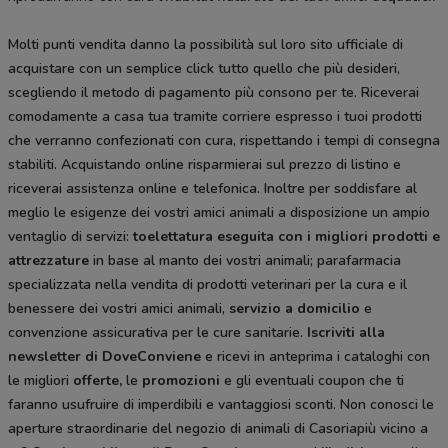
Molti punti vendita danno la possibilità sul loro sito ufficiale di
acquistare con un semplice click tutto quello che più desideri,
scegliendo il metodo di pagamento più consono per te. Riceverai
comodamente a casa tua tramite corriere espresso i tuoi prodotti
che verranno confezionati con cura, rispettando i tempi di consegna
stabiliti. Acquistando online risparmierai sul prezzo di listino e
riceverai assistenza online e telefonica. Inoltre per soddisfare al
meglio le esigenze dei vostri amici animali a disposizione un ampio
ventaglio di servizi:
toelettatura eseguita con i migliori prodotti e
attrezzature
in base al manto dei vostri animali; parafarmacia
specializzata nella vendita di prodotti veterinari per la cura e il
benessere dei vostri amici animali,
servizio a domicilio
e
convenzione assicurativa per le cure sanitarie.
Iscriviti alla
newsletter di DoveConviene
e ricevi in anteprima i cataloghi con
le migliori
offerte,
le
promozioni
e gli eventuali coupon che ti
faranno usufruire di imperdibili e vantaggiosi sconti. Non conosci le
aperture straordinarie del negozio di animali di Casoriapiù vicino a