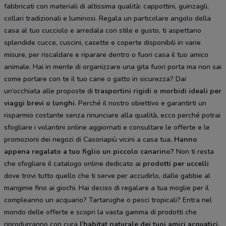
fabbricati con materiali di altissima qualità: cappottini, guinzagli,
collari tradizionali e luminosi. Regala un particolare angolo della
casa al tuo cucciolo e arredala con stile e gusto, ti aspettano
splendide cucce, cuscini, casette e coperte disponibili in varie
misure, per riscaldare e riparare dentro o fuori casa il tuo amico
animale. Hai in mente di organizzare una gita fuori porta ma non sai
come portare con te il tuo cane o gatto in sicurezza? Dai
un’occhiata alle proposte di
trasportini rigidi
o morbidi ideali per
viaggi brevi o lunghi
. Perché il nostro obiettivo e garantirti un
risparmio costante senza rinunciare alla qualità, ecco perché potrai
sfogliare i volantini online aggiornati e consultare le offerte e le
promozioni dei negozi di Casoriapiù vicini a casa tua
. Hanno
appena regalato a tuo figlio un piccolo canarino?
Non ti resta
che sfogliare il catalogo online dedicato ai
prodotti per uccelli
dove trovi tutto quello che ti serve per accudirlo, dalle gabbie al
mangime fino ai giochi. Hai deciso di regalare a tua moglie per il
compleanno un acquario? Tartarughe o pesci tropicali? Entra nel
mondo delle offerte e scopri la vasta gamma di prodotti che
riprodurranno con cura
l’habitat naturale dei tuoi amici acquatici.