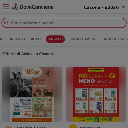
Casoria - 80026
RE
INFANZIA E GIOCHI
ANIMALI
SPORT E MODA
BANCHE E ASS
Offerte di Animali a Casoria