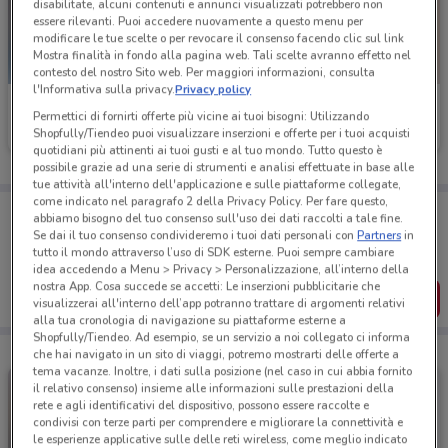
disabilitate, alcuni contenuti e annunci visualizzati potrebbero non
essere rilevanti. Puoi accedere nuovamente a questo menu per
modificare le tue scelte o per revocare il consenso facendo clic sul link
Mostra finalità in fondo alla pagina web. Tali scelte avranno effetto nel
contesto del nostro Sito web. Per maggiori informazioni, consulta
l'Informativa sulla privacy.
Privacy policy
Ferplast
Ferplast
Permettici di fornirti offerte più vicine ai tuoi bisogni: Utilizzando
Shopfully/Tiendeo puoi visualizzare inserzioni e offerte per i tuoi acquisti
Scade il 31/12
565 m
Scade il 31/12
565 m
quotidiani più attinenti ai tuoi gusti e al tuo mondo. Tutto questo è
possibile grazie ad una serie di strumenti e analisi effettuate in base alle
tue attività all'interno dell'applicazione e sulle piattaforme collegate,
come indicato nel paragrafo 2 della Privacy Policy. Per fare questo,
Porta DoveConviene sempre con te!
abbiamo bisogno del tuo consenso sull'uso dei dati raccolti a tale fine.
Puoi trovare le migliori offerte dei negozi vicino a te,
Se dai il tuo consenso condivideremo i tuoi dati personali con
Partners
in
salvarle e creare la tua lista del risparmio, comodamente
tutto il mondo attraverso l’uso di SDK esterne. Puoi sempre cambiare
dal tuo cellulare.
idea accedendo a Menu > Privacy > Personalizzazione, all’interno della
nostra App. Cosa succede se accetti: Le inserzioni pubblicitarie che
SCARICA L’APP
visualizzerai all'interno dell’app potranno trattare di argomenti relativi
alla tua cronologia di navigazione su piattaforme esterne a
Shopfully/Tiendeo. Ad esempio, se un servizio a noi collegato ci informa
che hai navigato in un sito di viaggi, potremo mostrarti delle offerte a
tema vacanze. Inoltre, i dati sulla posizione (nel caso in cui abbia fornito
il relativo consenso) insieme alle informazioni sulle prestazioni della
rete e agli identificativi del dispositivo, possono essere raccolte e
condivisi con terze parti per comprendere e migliorare la connettività e
le esperienze applicative sulle delle reti wireless, come meglio indicato