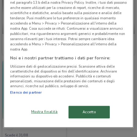
nel paragrafo 13.b della nostra Privacy Policy. Inoltre, i tuoi dati possono
anche essere utilizzati per la creazione di report, ricerche di mercato,
scientifiche e statistiche, analisi basate sulla posizione e analisi delle
tendenze. Puoi modificare le tue preferenze in qualsiasi momento
accedendo a Menu > Privacy > Personalizzazione all'interno della
nostra App. Cosa succede se rifiuti: Continuerai a visualizzare annunci
NUOVO
-1 GIORNO
pubblicitari, ma riguarderanno argomenti generici e probabilmente non
saranno rilevanti per i tuoi interessi. Potrai sempre cambiare idea
Zoomiguana
Zoomiguana
accedendo a Menu > Privacy > Personalizzazione all'interno della
nostra App.
Scade il 06/09
2.2 km
Scade domani
2.2 km
Noi e i nostri partner trattiamo i dati per fornire:
Utilizzare dati di geolocalizzazione precisi. Scansione attiva delle
caratteristiche del dispositivo ai fini dell’identificazione. Archiviare
informazioni su dispositivo e/o accedervi. Pubblicità e contenuti
personalizzati, misurazione delle prestazioni dei contenuti e degli
annunci, ricerche sul pubblico, sviluppo di servizi.
Elenco dei partner
Mostra finalità
Accetto
Best Friend
Scade il 31/08