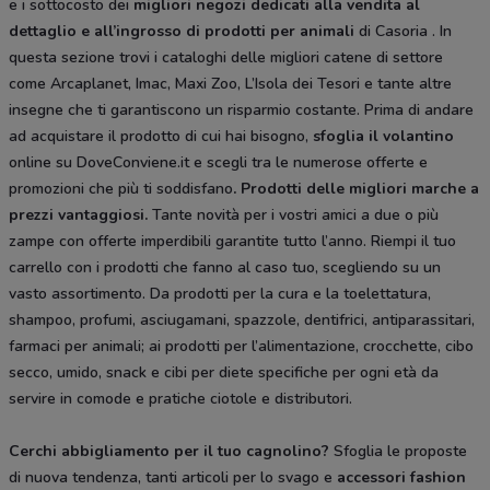
e i sottocosto dei
migliori negozi dedicati alla vendita al
dettaglio e all’ingrosso di prodotti per animali
di Casoria . In
questa sezione trovi i cataloghi delle migliori catene di settore
come Arcaplanet, Imac, Maxi Zoo, L’Isola dei Tesori e tante altre
insegne che ti garantiscono un risparmio costante. Prima di andare
ad acquistare il prodotto di cui hai bisogno,
sfoglia il
volantino
online su DoveConviene.it e scegli tra le numerose offerte e
promozioni che più ti soddisfano
. Prodotti delle migliori marche a
prezzi vantaggiosi.
Tante novità per i vostri amici a due o più
zampe con offerte imperdibili garantite tutto l’anno. Riempi il tuo
carrello con i prodotti che fanno al caso tuo, scegliendo su un
vasto assortimento. Da prodotti per la cura e la toelettatura,
shampoo, profumi, asciugamani, spazzole, dentifrici, antiparassitari,
farmaci per animali; ai prodotti per l’alimentazione, crocchette, cibo
secco, umido, snack e cibi per diete specifiche per ogni età da
servire in comode e pratiche ciotole e distributori.
Cerchi abbigliamento per il tuo cagnolino?
Sfoglia le proposte
di nuova tendenza, tanti articoli per lo svago e
accessori fashion