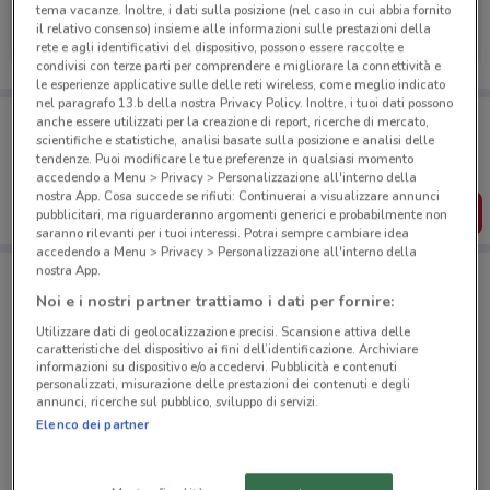
Mondo Camerette
tema vacanze. Inoltre, i dati sulla posizione (nel caso in cui abbia fornito
il relativo consenso) insieme alle informazioni sulle prestazioni della
Scade il 30/11
2.3 km
rete e agli identificativi del dispositivo, possono essere raccolte e
condivisi con terze parti per comprendere e migliorare la connettività e
le esperienze applicative sulle delle reti wireless, come meglio indicato
nel paragrafo 13.b della nostra Privacy Policy. Inoltre, i tuoi dati possono
Porta DoveConviene sempre con te!
anche essere utilizzati per la creazione di report, ricerche di mercato,
Puoi trovare le migliori offerte dei negozi vicino a te,
scientifiche e statistiche, analisi basate sulla posizione e analisi delle
salvarle e creare la tua lista del risparmio, comodamente
tendenze. Puoi modificare le tue preferenze in qualsiasi momento
dal tuo cellulare.
accedendo a Menu > Privacy > Personalizzazione all'interno della
nostra App. Cosa succede se rifiuti: Continuerai a visualizzare annunci
SCARICA L’APP
pubblicitari, ma riguarderanno argomenti generici e probabilmente non
saranno rilevanti per i tuoi interessi. Potrai sempre cambiare idea
accedendo a Menu > Privacy > Personalizzazione all'interno della
nostra App.
Negozi Mondo Camerette a Pozzuoli
Noi e i nostri partner trattiamo i dati per fornire:
Utilizzare dati di geolocalizzazione precisi. Scansione attiva delle
caratteristiche del dispositivo ai fini dell’identificazione. Archiviare
informazioni su dispositivo e/o accedervi. Pubblicità e contenuti
personalizzati, misurazione delle prestazioni dei contenuti e degli
annunci, ricerche sul pubblico, sviluppo di servizi.
Elenco dei partner
© MapTiler
© OpenStreetMap contributors