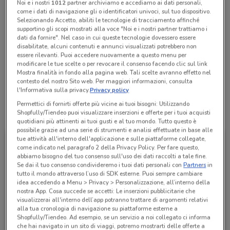
Noi e i nostri
1012
partner archiviamo e accediamo ai dati personali,
Chiama il negozio
come i dati di navigazione gli o identificatori univoci, sul tuo dispositivo.
Selezionando Accetto, abiliti le tecnologie di tracciamento affinché
supportino gli scopi mostrati alla voce "Noi e i nostri partner trattiamo i
dati da fornire". Nel caso in cui queste tecnologie dovessero essere
Aperto
disabilitate, alcuni contenuti e annunci visualizzati potrebbero non
Lunedì
Martedì
Mercoledì
Giovedì
09:00 / 17:30 - 09:30 / 20:00
09:00 / 17:30 - 09:30 / 20:00
09:00 / 17:30 - 09:30 / 20:00
09:00 / 17:30 - 09:30 / 20:00
essere rilevanti. Puoi accedere nuovamente a questo menu per
Venerdì
09:00 / 17:30 - 09:30 / 20:00
Sabato
Domenica
09:30 / 20:00
10:00 / 20:00
modificare le tue scelte o per revocare il consenso facendo clic sul link
Mostra finalità in fondo alla pagina web. Tali scelte avranno effetto nel
081 19936200
contesto del nostro Sito web. Per maggiori informazioni, consulta
l'Informativa sulla privacy.
Privacy policy
Permettici di fornirti offerte più vicine ai tuoi bisogni: Utilizzando
Tutte le promozioni di questo negozio
Shopfully/Tiendeo puoi visualizzare inserzioni e offerte per i tuoi acquisti
quotidiani più attinenti ai tuoi gusti e al tuo mondo. Tutto questo è
possibile grazie ad una serie di strumenti e analisi effettuate in base alle
tue attività all'interno dell'applicazione e sulle piattaforme collegate,
come indicato nel paragrafo 2 della Privacy Policy. Per fare questo,
abbiamo bisogno del tuo consenso sull'uso dei dati raccolti a tale fine.
Se dai il tuo consenso condivideremo i tuoi dati personali con
Partners
in
tutto il mondo attraverso l’uso di SDK esterne. Puoi sempre cambiare
idea accedendo a Menu > Privacy > Personalizzazione, all’interno della
nostra App. Cosa succede se accetti: Le inserzioni pubblicitarie che
visualizzerai all'interno dell’app potranno trattare di argomenti relativi
alla tua cronologia di navigazione su piattaforme esterne a
Shopfully/Tiendeo. Ad esempio, se un servizio a noi collegato ci informa
che hai navigato in un sito di viaggi, potremo mostrarti delle offerte a