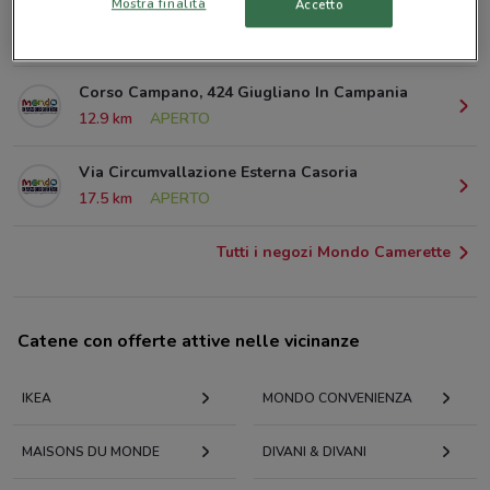
Mostra finalità
Accetto
Via Antiniana, 115 Pozzuoli
2.3 km
APERTO
Corso Campano, 424 Giugliano In Campania
12.9 km
APERTO
Via Circumvallazione Esterna Casoria
17.5 km
APERTO
Tutti i negozi Mondo Camerette
Catene con offerte attive nelle vicinanze
IKEA
MONDO CONVENIENZA
MAISONS DU MONDE
DIVANI & DIVANI