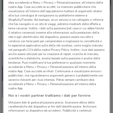
idea accedendo a Menu > Privacy > Personalizzazione, all’interno della
nostra App. Cosa succede se accetti: Le inserzioni pubblicitarie che
visualizzerai all'interno dell’app potranno trattare di argomenti relativi
alla tua cronologia di navigazione su piattaforme esterne a
Shopfully/Tiendeo. Ad esempio, se un servizio a noi collegato ci informa
che hai navigato in un sito di viaggi, potremo mostrarti delle offerte a
tema vacanze. Inoltre, i dati sulla posizione (nel caso in cui abbia fornito
il relativo consenso) insieme alle informazioni sulle prestazioni della
BPER Banca
UnipolSai
rete e agli identificativi del dispositivo, possono essere raccolte e
condivisi con terze parti per comprendere e migliorare la connettività e
Scade il 31/12
650 m
Scade il 31/12
683 m
le esperienze applicative sulle delle reti wireless, come meglio indicato
nel paragrafo 13.b della nostra Privacy Policy. Inoltre, i tuoi dati possono
anche essere utilizzati per la creazione di report, ricerche di mercato,
scientifiche e statistiche, analisi basate sulla posizione e analisi delle
tendenze. Puoi modificare le tue preferenze in qualsiasi momento
accedendo a Menu > Privacy > Personalizzazione all'interno della
nostra App. Cosa succede se rifiuti: Continuerai a visualizzare annunci
pubblicitari, ma riguarderanno argomenti generici e probabilmente non
saranno rilevanti per i tuoi interessi. Potrai sempre cambiare idea
accedendo a Menu > Privacy > Personalizzazione all'interno della
nostra App.
Noi e i nostri partner trattiamo i dati per fornire:
Utilizzare dati di geolocalizzazione precisi. Scansione attiva delle
Deutsche Bank
Agos Ducato
caratteristiche del dispositivo ai fini dell’identificazione. Archiviare
informazioni su dispositivo e/o accedervi. Pubblicità e contenuti
Scade il 31/08
754 m
Scade il 13/01
770 m