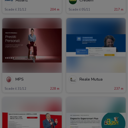
Allianz
Credem
Scade il 31/12
204 m
Scade il 05/11
217 m
MPS
Reale Mutua
Scade il 31/12
228 m
237 m