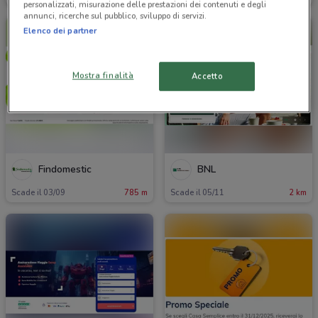
personalizzati, misurazione delle prestazioni dei contenuti e degli
annunci, ricerche sul pubblico, sviluppo di servizi.
Elenco dei partner
Mostra finalità
Accetto
Findomestic
BNL
Scade il 03/09
785 m
Scade il 05/11
2 km