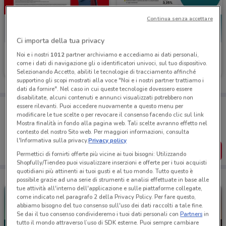
Continua senza accettare
Ci importa della tua privacy
Compass
Poste Italiane
Noi e i nostri
1012
partner archiviamo e accediamo ai dati personali,
come i dati di navigazione gli o identificatori univoci, sul tuo dispositivo.
Scade il 31/01
408 m
Scade il 06/10
451 m
Selezionando Accetto, abiliti le tecnologie di tracciamento affinché
supportino gli scopi mostrati alla voce "Noi e i nostri partner trattiamo i
dati da fornire". Nel caso in cui queste tecnologie dovessero essere
disabilitate, alcuni contenuti e annunci visualizzati potrebbero non
Porta DoveConviene sempre con te!
essere rilevanti. Puoi accedere nuovamente a questo menu per
modificare le tue scelte o per revocare il consenso facendo clic sul link
Puoi trovare le migliori offerte dei negozi vicino a te,
Mostra finalità in fondo alla pagina web. Tali scelte avranno effetto nel
salvarle e creare la tua lista del risparmio, comodamente
dal tuo cellulare.
contesto del nostro Sito web. Per maggiori informazioni, consulta
l'Informativa sulla privacy.
Privacy policy
SCARICA L’APP
Permettici di fornirti offerte più vicine ai tuoi bisogni: Utilizzando
Shopfully/Tiendeo puoi visualizzare inserzioni e offerte per i tuoi acquisti
quotidiani più attinenti ai tuoi gusti e al tuo mondo. Tutto questo è
possibile grazie ad una serie di strumenti e analisi effettuate in base alle
tue attività all'interno dell'applicazione e sulle piattaforme collegate,
come indicato nel paragrafo 2 della Privacy Policy. Per fare questo,
abbiamo bisogno del tuo consenso sull'uso dei dati raccolti a tale fine.
Se dai il tuo consenso condivideremo i tuoi dati personali con
Partners
in
tutto il mondo attraverso l’uso di SDK esterne. Puoi sempre cambiare