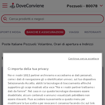
Pozzuoli - 80078
SPORT E MODA
BANCHE E ASSICURAZIONI
VIAGGI
RISTORANTI
Poste Italiane Pozzuoli: Volantino, Orari di apertura e Indirizzi
Ultime offerte del volantino Poste Italiane
Continua senza accettare
Ci importa della tua privacy
Noi e i nostri
1012
partner archiviamo e accediamo ai dati personali,
come i dati di navigazione gli o identificatori univoci, sul tuo dispositivo.
Selezionando Accetto, abiliti le tecnologie di tracciamento affinché
supportino gli scopi mostrati alla voce "Noi e i nostri partner trattiamo i
dati da fornire". Nel caso in cui queste tecnologie dovessero essere
disabilitate, alcuni contenuti e annunci visualizzati potrebbero non
essere rilevanti. Puoi accedere nuovamente a questo menu per
modificare le tue scelte o per revocare il consenso facendo clic sul link