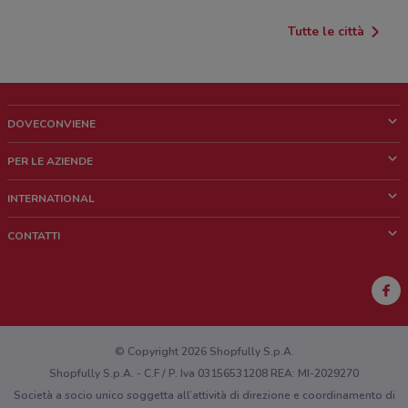
Tutte le città
DOVECONVIENE
Cos'è DoveConviene
PER LE AZIENDE
Chi siamo
Cosa facciamo
INTERNATIONAL
News e media
Richieste commerciali e marketing
Brazil
CONTATTI
Lavora con noi
Mexico
Segnalazione punto vendita
France
Segnalazione Volantino
Australia
Hai un malfunzionamento sul web o sull'app?
New Zealand
© Copyright 2026 Shopfully S.p.A.
Shopfully S.p.A. - C.F / P. Iva 03156531208 REA: MI-2029270
Società a socio unico soggetta all’attività di direzione e coordinamento di