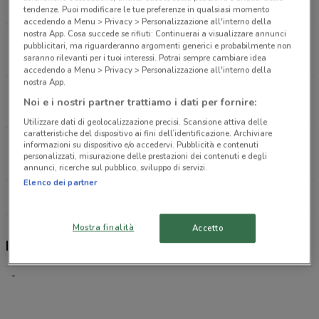
544 m
CHIUSO
tendenze. Puoi modificare le tue preferenze in qualsiasi momento
accedendo a Menu > Privacy > Personalizzazione all'interno della
nostra App. Cosa succede se rifiuti: Continuerai a visualizzare annunci
Via Miliscola Snc Pozzuoli
pubblicitari, ma riguarderanno argomenti generici e probabilmente non
2.6 km
CHIUSO
saranno rilevanti per i tuoi interessi. Potrai sempre cambiare idea
accedendo a Menu > Privacy > Personalizzazione all'interno della
nostra App.
Via Ascanio 28 Napoli
Noi e i nostri partner trattiamo i dati per fornire:
3.8 km
Utilizzare dati di geolocalizzazione precisi. Scansione attiva delle
caratteristiche del dispositivo ai fini dell’identificazione. Archiviare
Via Amedeo Maiuri 4 Passo Di Mirabella
informazioni su dispositivo e/o accedervi. Pubblicità e contenuti
personalizzati, misurazione delle prestazioni dei contenuti e degli
4 km
annunci, ricerche sul pubblico, sviluppo di servizi.
Elenco dei partner
Tutti i negozi Poste Italiane
Mostra finalità
Accetto
Poste Italiane, offerte e negozi
-