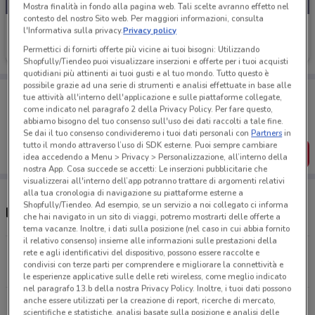
Mostra finalità in fondo alla pagina web. Tali scelte avranno effetto nel
contesto del nostro Sito web. Per maggiori informazioni, consulta
Poste Italiane
l'Informativa sulla privacy.
Privacy policy
Permettici di fornirti offerte più vicine ai tuoi bisogni: Utilizzando
Scade il 06/10
451 m
Shopfully/Tiendeo puoi visualizzare inserzioni e offerte per i tuoi acquisti
quotidiani più attinenti ai tuoi gusti e al tuo mondo. Tutto questo è
possibile grazie ad una serie di strumenti e analisi effettuate in base alle
Porta DoveConviene sempre con te!
tue attività all'interno dell'applicazione e sulle piattaforme collegate,
Puoi trovare le migliori offerte dei negozi vicino a te,
come indicato nel paragrafo 2 della Privacy Policy. Per fare questo,
salvarle e creare la tua lista del risparmio, comodamente
abbiamo bisogno del tuo consenso sull'uso dei dati raccolti a tale fine.
dal tuo cellulare.
Se dai il tuo consenso condivideremo i tuoi dati personali con
Partners
in
tutto il mondo attraverso l’uso di SDK esterne. Puoi sempre cambiare
SCARICA L’APP
idea accedendo a Menu > Privacy > Personalizzazione, all’interno della
nostra App. Cosa succede se accetti: Le inserzioni pubblicitarie che
visualizzerai all'interno dell’app potranno trattare di argomenti relativi
alla tua cronologia di navigazione su piattaforme esterne a
Shopfully/Tiendeo. Ad esempio, se un servizio a noi collegato ci informa
Negozi Poste Italiane a Pozzuoli
che hai navigato in un sito di viaggi, potremo mostrarti delle offerte a
tema vacanze. Inoltre, i dati sulla posizione (nel caso in cui abbia fornito
il relativo consenso) insieme alle informazioni sulle prestazioni della
Via Terraciano, 35 Pozzuoli
rete e agli identificativi del dispositivo, possono essere raccolte e
condivisi con terze parti per comprendere e migliorare la connettività e
451 m
CHIUSO
le esperienze applicative sulle delle reti wireless, come meglio indicato
nel paragrafo 13.b della nostra Privacy Policy. Inoltre, i tuoi dati possono
anche essere utilizzati per la creazione di report, ricerche di mercato,
Corso Umberto I, 63 Pozzuoli
scientifiche e statistiche, analisi basate sulla posizione e analisi delle