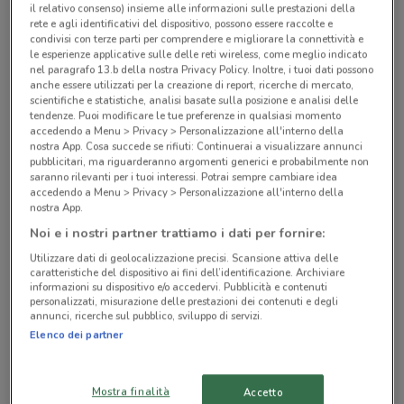
il relativo consenso) insieme alle informazioni sulle prestazioni della
rete e agli identificativi del dispositivo, possono essere raccolte e
Negozi Manuello Design a Castellamare del Golfo
condivisi con terze parti per comprendere e migliorare la connettività e
le esperienze applicative sulle delle reti wireless, come meglio indicato
nel paragrafo 13.b della nostra Privacy Policy. Inoltre, i tuoi dati possono
anche essere utilizzati per la creazione di report, ricerche di mercato,
scientifiche e statistiche, analisi basate sulla posizione e analisi delle
tendenze. Puoi modificare le tue preferenze in qualsiasi momento
accedendo a Menu > Privacy > Personalizzazione all'interno della
nostra App. Cosa succede se rifiuti: Continuerai a visualizzare annunci
© MapTiler
© OpenStreetMap contributors
pubblicitari, ma riguarderanno argomenti generici e probabilmente non
saranno rilevanti per i tuoi interessi. Potrai sempre cambiare idea
accedendo a Menu > Privacy > Personalizzazione all'interno della
Via della Pineta Sacchetti, 416 Roma
nostra App.
2.6 km
Noi e i nostri partner trattiamo i dati per fornire:
Utilizzare dati di geolocalizzazione precisi. Scansione attiva delle
Via Gregorio VII128 Roma
caratteristiche del dispositivo ai fini dell’identificazione. Archiviare
informazioni su dispositivo e/o accedervi. Pubblicità e contenuti
4.2 km
personalizzati, misurazione delle prestazioni dei contenuti e degli
annunci, ricerche sul pubblico, sviluppo di servizi.
Via Valsolda 33 Roma
Elenco dei partner
6.3 km
Mostra finalità
Accetto
Via di Pietralata 320 Roma