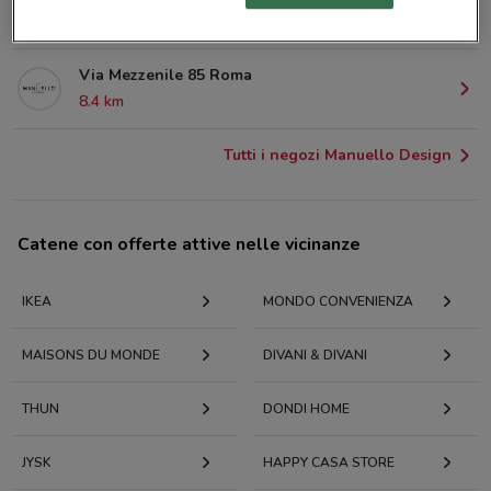
7.8 km
Via Mezzenile 85 Roma
8.4 km
Tutti i negozi Manuello Design
Catene con offerte attive nelle vicinanze
IKEA
MONDO CONVENIENZA
MAISONS DU MONDE
DIVANI & DIVANI
THUN
DONDI HOME
JYSK
HAPPY CASA STORE