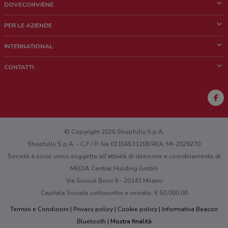
DOVECONVIENE
Cos'è DoveConviene
PER LE AZIENDE
Chi siamo
Cosa facciamo
INTERNATIONAL
News e media
Richieste commerciali e marketing
Brazil
CONTATTI
Lavora con noi
Mexico
Segnalazione punto vendita
France
Segnalazione Volantino
Australia
Hai un malfunzionamento sul web o sull'app?
New Zealand
© Copyright 2026 Shopfully S.p.A.
Shopfully S.p.A. - C.F / P. Iva 03156531208 REA: MI-2029270
Società a socio unico soggetta all’attività di direzione e coordinamento di
MEDIA Central Holding GmbH
Via Giosuè Borsi 9 - 20143 Milano
Capitale Sociale sottoscritto e versato: € 50.000,00
Termini e Condizioni
Privacy policy
Cookie policy
Informativa Beacon
Bluetooth
Mostra finalità