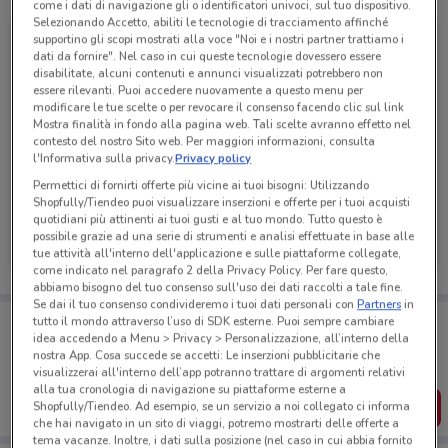
come i dati di navigazione gli o identificatori univoci, sul tuo dispositivo.
Selezionando Accetto, abiliti le tecnologie di tracciamento affinché
supportino gli scopi mostrati alla voce "Noi e i nostri partner trattiamo i
dati da fornire". Nel caso in cui queste tecnologie dovessero essere
disabilitate, alcuni contenuti e annunci visualizzati potrebbero non
essere rilevanti. Puoi accedere nuovamente a questo menu per
modificare le tue scelte o per revocare il consenso facendo clic sul link
Mostra finalità in fondo alla pagina web. Tali scelte avranno effetto nel
contesto del nostro Sito web. Per maggiori informazioni, consulta
l'Informativa sulla privacy.
Privacy policy
Permettici di fornirti offerte più vicine ai tuoi bisogni: Utilizzando
Shopfully/Tiendeo puoi visualizzare inserzioni e offerte per i tuoi acquisti
quotidiani più attinenti ai tuoi gusti e al tuo mondo. Tutto questo è
Manuello Design
possibile grazie ad una serie di strumenti e analisi effettuate in base alle
tue attività all'interno dell'applicazione e sulle piattaforme collegate,
Scade il 31/12
2.6 km
come indicato nel paragrafo 2 della Privacy Policy. Per fare questo,
abbiamo bisogno del tuo consenso sull'uso dei dati raccolti a tale fine.
Se dai il tuo consenso condivideremo i tuoi dati personali con
Partners
in
Porta DoveConviene sempre con te!
tutto il mondo attraverso l’uso di SDK esterne. Puoi sempre cambiare
Puoi trovare le migliori offerte dei negozi vicino a te,
idea accedendo a Menu > Privacy > Personalizzazione, all’interno della
salvarle e creare la tua lista del risparmio, comodamente
nostra App. Cosa succede se accetti: Le inserzioni pubblicitarie che
dal tuo cellulare.
visualizzerai all'interno dell’app potranno trattare di argomenti relativi
alla tua cronologia di navigazione su piattaforme esterne a
SCARICA L’APP
Shopfully/Tiendeo. Ad esempio, se un servizio a noi collegato ci informa
che hai navigato in un sito di viaggi, potremo mostrarti delle offerte a
tema vacanze. Inoltre, i dati sulla posizione (nel caso in cui abbia fornito