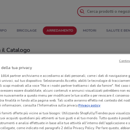
ORPO
BRICOLAGE
ARREDAMENTO
MOTORI
SALUTE E BE
 il Catalogo
Contin
Negozi Dondi Home nelle vicinanze
 della tua privacy
i
1014
partner archiviamo e accediamo ai dati personali, come i dati di navigazione g
me
Neg
ri univoci, sul tuo dispositivo. Selezionando Accetto, abiliti le tecnologie di tracciame
li scopi mostrati alla voce "Noi e i nostri partner trattiamo i dati da fornire". Nel caso 
ovessero essere disabilitate, alcuni contenuti e annunci visualizzati potrebbero non ess
re nuovamente a questo menu per modificare le tue scelte o per revocare il consenso
tra finalità in fondo alla pagina web. Tali scelte avranno effetto nel contesto del nost
 informazioni, consulta l'Informativa sulla privacy.
Privacy policy
i fornirti offerte più vicine ai tuoi bisogni: Utilizzando Shopfully/Tiendeo puoi visualizz
i tuoi acquisti quotidiani più attinenti ai tuoi gusti e al tuo mondo. Tutto questo è possi
 strumenti e analisi effettuate in base alle tue attività all'interno dell'applicazione e 
collegate, come indicato nel paragrafo 2 della Privacy Policy. Per fare questo, abbi