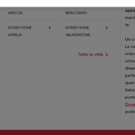
color
DONDI HOME
DONDI HOME
app
ARICCIA
BRACCIANO
march
te.
DONDI HOME
DONDI HOME
APRILIA
VALMONTONE
Un c
Le co
onlin
Tutte le città
sched
diva
parti
quest
Itali
punto
Dov
prati