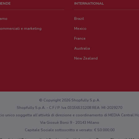
ZIENDE
INTERNATIONAL
iamo
Brazil
commerciali e marketing
Mexico
France
Australia
New Zealand
© Copyright 2026 Shopfully S.p.A.
Shopfully S.p.A. - C.F / P. Iva 03156531208 REA: MI-2029270
cio unico soggetta all’attività di direzione e coordinamento di MEDIA Central
Via Giosuè Borsi 9 - 20143 Milano
Capitale Sociale sottoscritto e versato: € 50.000,00