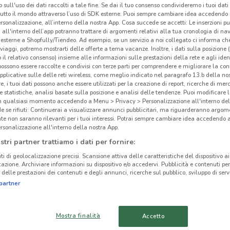
 sull'uso dei dati raccolti a tale fine. Se dai il tuo consenso condivideremo i tuoi dati
tutto il mondo attraverso l’uso di SDK esterne. Puoi sempre cambiare idea accedend
rsonalizzazione, all’interno della nostra App. Cosa succede se accetti: Le inserzioni pu
i all'interno dell’app potranno trattare di argomenti relativi alla tua cronologia di na
esterne a Shopfully/Tiendeo. Ad esempio, se un servizio a noi collegato ci informa ch
i viaggi, potremo mostrarti delle offerte a tema vacanze. Inoltre, i dati sulla posizione 
ato volantini nella tua zona. Riprova più tardi.
o il relativo consenso) insieme alle informazioni sulle prestazioni della rete e agli ident
Don
 possono essere raccolte e condivisi con terze parti per comprendere e migliorare la conn
pplicative sulle delle reti wireless, come meglio indicato nel paragrafo 13.b della no
re, i tuoi dati possono anche essere utilizzati per la creazione di report, ricerche di mer
Dond
 e statistiche, analisi basate sulla posizione e analisi delle tendenze. Puoi modificare l
nella
in qualsiasi momento accedendo a Menu > Privacy > Personalizzazione all'interno del
 se rifiuti: Continuerai a visualizzare annunci pubblicitari, ma riguarderanno argome
d’arr
te non saranno rilevanti per i tuoi interessi. Potrai sempre cambiare idea accedendo
quest
cinanze
rsonalizzazione all'interno della nostra App.
assoc
stri partner trattiamo i dati per fornire:
deci
DONDI HOME
DONDI HOME
ti di geolocalizzazione precisi. Scansione attiva delle caratteristiche del dispositivo ai 
da o
icazione. Archiviare informazioni su dispositivo e/o accedervi. Pubblicità e contenuti per
MONTEROTONDO
CIAMPINO
delle prestazioni dei contenuti e degli annunci, ricerche sul pubblico, sviluppo di servi
a dis
partner
DONDI HOME TIVOLI
DONDI HOME OSTIA
Servi
La qu
Mostra finalità
Accetto
fattu