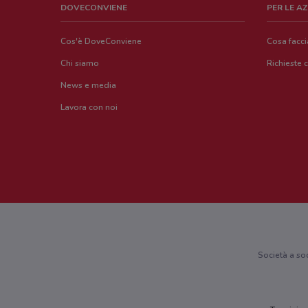
DOVECONVIENE
PER LE A
Cos'è DoveConviene
Cosa facc
Chi siamo
Richieste 
News e media
Lavora con noi
Società a so