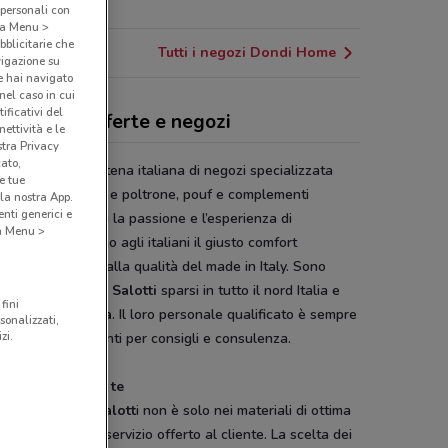
23.8 km
 personali con
o a Menu >
bblicitarie che
Tutti i negozi Dondi Home
vigazione su
e hai navigato
(nel caso in cui
ificativi del
di Home, offerte e negozi
ettività e le
stra Privacy
cato,
i Salotti
è la catena italiana di negozi specializzata
e tue
 vendita di divani e poltrone, pouf e complementi
la nostra App.
nti generici e
edo. Da tanti anni la passione e l’esperienza di
 a Menu >
’azienda regalano agli italiani il giusto comfort
iato al design e alla qualità del made in Italy. Sono
ne i negozi
Dondi Salotti
sparsi in tutto il nord Italia e
fini
ggi anche a
Roma
. Il loro personale qualificato è sempre
sonalizzati,
zi.
posizione dei clienti per consigli e consulenza.
zi su misura per te
alità di
Dondi Salott
i non è solo nei materiali di ottima
ra ma anche nel servizio offerto al cliente. La scelta dei