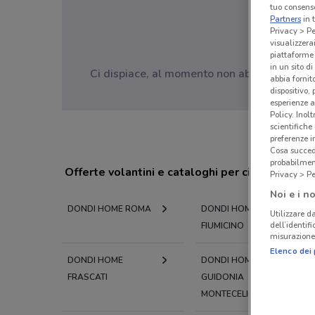
tuo consenso
Partners
in 
Privacy > Pe
visualizzera
piattaforme 
in un sito d
Ci dispiace, al momento non abbiamo pubblic
abbia fornit
dispositivo,
esperienze a
Policy. Inolt
scientifiche
preferenze 
Cosa succede
probabilmen
Offerte volantini e cataloghi per città nelle vi
Privacy > Pe
Noi e i no
DONDI HOME ROMA
DONDI HOME
Utilizzare da
dell’identif
FIUMICINO
misurazione 
Elenco dei 
DONDI HOME
DONDI HOME
FRASCATI
GUIDONIA
MONTECELIO