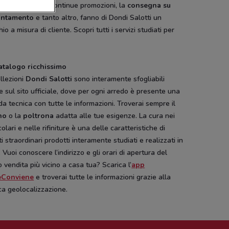
i, dei tessuti, le continue promozioni, la
consegna su
untamento
e tanto altro, fanno di Dondi Salotti un
io a misura di cliente. Scopri tutti i servizi studiati per
atalogo ricchissimo
llezioni
Dondi Salotti
sono interamente sfogliabili
e sul sito ufficiale, dove per ogni arredo è presente una
a tecnica con tutte le informazioni. Troverai sempre il
no
o la
poltrona
adatta alle tue esigenze. La cura nei
colari e nelle rifiniture è una delle caratteristiche di
i straordinari prodotti interamente studiati e realizzati in
a. Vuoi conoscere l’indirizzo e gli orari di apertura del
 vendita più vicino a casa tua? Scarica l’
app
eConviene
e troverai tutte le informazioni grazie alla
ca geolocalizzazione.