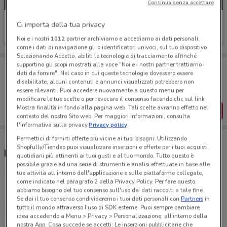
Continua senza accettare
Thun
Ci importa della tua privacy
Scade il 18/08
2.9 km
Noi e i nostri
1012
partner archiviamo e accediamo ai dati personali,
come i dati di navigazione gli o identificatori univoci, sul tuo dispositivo.
Selezionando Accetto, abiliti le tecnologie di tracciamento affinché
supportino gli scopi mostrati alla voce "Noi e i nostri partner trattiamo i
Porta DoveConviene sempre con te!
dati da fornire". Nel caso in cui queste tecnologie dovessero essere
Puoi trovare le migliori offerte dei negozi vicino a te,
disabilitate, alcuni contenuti e annunci visualizzati potrebbero non
salvarle e creare la tua lista del risparmio, comodamente
essere rilevanti. Puoi accedere nuovamente a questo menu per
dal tuo cellulare.
modificare le tue scelte o per revocare il consenso facendo clic sul link
Mostra finalità in fondo alla pagina web. Tali scelte avranno effetto nel
SCARICA L’APP
contesto del nostro Sito web. Per maggiori informazioni, consulta
l'Informativa sulla privacy.
Privacy policy
Permettici di fornirti offerte più vicine ai tuoi bisogni: Utilizzando
Shopfully/Tiendeo puoi visualizzare inserzioni e offerte per i tuoi acquisti
Negozi Thun e orari
quotidiani più attinenti ai tuoi gusti e al tuo mondo. Tutto questo è
possibile grazie ad una serie di strumenti e analisi effettuate in base alle
tue attività all'interno dell'applicazione e sulle piattaforme collegate,
come indicato nel paragrafo 2 della Privacy Policy. Per fare questo,
Via Cola Di Rienzo, 220/222 Roma
abbiamo bisogno del tuo consenso sull'uso dei dati raccolti a tale fine.
2.9 km
Se dai il tuo consenso condivideremo i tuoi dati personali con
Partners
in
tutto il mondo attraverso l’uso di SDK esterne. Puoi sempre cambiare
idea accedendo a Menu > Privacy > Personalizzazione, all’interno della
Corso D'Italia, 83-85-86 Roma
nostra App. Cosa succede se accetti: Le inserzioni pubblicitarie che