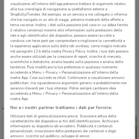
4.4 km
visualizzerai all'interno dell’app potranno trattare di argomenti relativi
alla tua cronologia di navigazione su piattaforme esterne a
Shopfully/Tiendeo. Ad esempio, se un servizio a noi collegato ci informa
Piazza Dei Cinquecento Roma
che hai navigato in un sito di viaggi, potremo mostrarti delle offerte a
tema vacanze. Inoltre, i dati sulla posizione (nel caso in cui abbia fornito
5.3 km
il relativo consenso) insieme alle informazioni sulle prestazioni della
rete e agli identificativi del dispositivo, possono essere raccolte e
Via Emanuele Filiberto, 178 Roma
condivisi con terze parti per comprendere e migliorare la connettività e
le esperienze applicative sulle delle reti wireless, come meglio indicato
6.7 km
nel paragrafo 13.b della nostra Privacy Policy. Inoltre, i tuoi dati possono
anche essere utilizzati per la creazione di report, ricerche di mercato,
scientifiche e statistiche, analisi basate sulla posizione e analisi delle
Via Pollio, 50 Roma
tendenze. Puoi modificare le tue preferenze in qualsiasi momento
7.4 km
accedendo a Menu > Privacy > Personalizzazione all'interno della
nostra App. Cosa succede se rifiuti: Continuerai a visualizzare annunci
pubblicitari, ma riguarderanno argomenti generici e probabilmente non
Tutti i negozi Thun
saranno rilevanti per i tuoi interessi. Potrai sempre cambiare idea
accedendo a Menu > Privacy > Personalizzazione all'interno della
nostra App.
Altri volantini nelle vicinanze
Noi e i nostri partner trattiamo i dati per fornire:
Utilizzare dati di geolocalizzazione precisi. Scansione attiva delle
caratteristiche del dispositivo ai fini dell’identificazione. Archiviare
informazioni su dispositivo e/o accedervi. Pubblicità e contenuti
personalizzati, misurazione delle prestazioni dei contenuti e degli
annunci, ricerche sul pubblico, sviluppo di servizi.