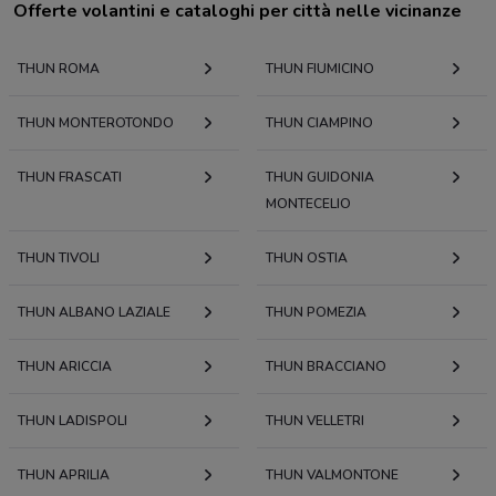
Offerte volantini e cataloghi per città nelle vicinanze
THUN ROMA
THUN FIUMICINO
THUN MONTEROTONDO
THUN CIAMPINO
THUN FRASCATI
THUN GUIDONIA
MONTECELIO
THUN TIVOLI
THUN OSTIA
THUN ALBANO LAZIALE
THUN POMEZIA
THUN ARICCIA
THUN BRACCIANO
THUN LADISPOLI
THUN VELLETRI
THUN APRILIA
THUN VALMONTONE