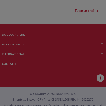
Tutte le città
DOVECONVIENE
Cos'è DoveConviene
PER LE AZIENDE
Chi siamo
Cosa facciamo
INTERNATIONAL
News e media
Richieste commerciali e marketing
Brazil
CONTATTI
Lavora con noi
Mexico
Segnalazione punto vendita
France
Segnalazione Volantino
Australia
Hai un malfunzionamento sul web o sull'app?
New Zealand
© Copyright 2026 Shopfully S.p.A.
Shopfully S.p.A. - C.F / P. Iva 03156531208 REA: MI-2029270
Società a socio unico soggetta all’attività di direzione e coordinamento di