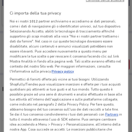
Continua senza accettare
Thun
Ci importa della tua privacy
Noi e i nostri
1012
partner archiviamo e accediamo ai dati personali,
Scade il 18/08
1.2 km
come i dati di navigazione gli o identificatori univoci, sul tuo dispositivo.
Selezionando Accetto, abiliti le tecnologie di tracciamento affinché
supportino gli scopi mostrati alla voce "Noi e i nostri partner trattiamo i
Porta DoveConviene sempre con te!
dati da fornire". Nel caso in cui queste tecnologie dovessero essere
Puoi trovare le migliori offerte dei negozi vicino a te,
disabilitate, alcuni contenuti e annunci visualizzati potrebbero non
salvarle e creare la tua lista del risparmio, comodamente
essere rilevanti. Puoi accedere nuovamente a questo menu per
dal tuo cellulare.
modificare le tue scelte o per revocare il consenso facendo clic sul link
Mostra finalità in fondo alla pagina web. Tali scelte avranno effetto nel
SCARICA L’APP
contesto del nostro Sito web. Per maggiori informazioni, consulta
l'Informativa sulla privacy.
Privacy policy
Permettici di fornirti offerte più vicine ai tuoi bisogni: Utilizzando
Shopfully/Tiendeo puoi visualizzare inserzioni e offerte per i tuoi acquisti
Negozi Thun e orari
quotidiani più attinenti ai tuoi gusti e al tuo mondo. Tutto questo è
possibile grazie ad una serie di strumenti e analisi effettuate in base alle
tue attività all'interno dell'applicazione e sulle piattaforme collegate,
come indicato nel paragrafo 2 della Privacy Policy. Per fare questo,
Corso D'Italia, 83-85-86 Roma
abbiamo bisogno del tuo consenso sull'uso dei dati raccolti a tale fine.
1.2 km
Se dai il tuo consenso condivideremo i tuoi dati personali con
Partners
in
tutto il mondo attraverso l’uso di SDK esterne. Puoi sempre cambiare
idea accedendo a Menu > Privacy > Personalizzazione, all’interno della
Piazza Dei Cinquecento Roma
nostra App. Cosa succede se accetti: Le inserzioni pubblicitarie che