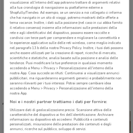
1.6 km
visualizzerai all'interno dell’app potranno trattare di argomenti relativi
alla tua cronologia di navigazione su piattaforme esterne a
Shopfully/Tiendeo. Ad esempio, se un servizio a noi collegato ci informa
Via Pollio, 50 Roma
che hai navigato in un sito di viaggi, potremo mostrarti delle offerte a
tema vacanze. Inoltre, i dati sulla posizione (nel caso in cui abbia fornito
2 km
il relativo consenso) insieme alle informazioni sulle prestazioni della
rete e agli identificativi del dispositivo, possono essere raccolte e
condivisi con terze parti per comprendere e migliorare la connettività e
Via Emanuele Filiberto, 178 Roma
le esperienze applicative sulle delle reti wireless, come meglio indicato
2.8 km
nel paragrafo 13.b della nostra Privacy Policy. Inoltre, i tuoi dati possono
anche essere utilizzati per la creazione di report, ricerche di mercato,
scientifiche e statistiche, analisi basate sulla posizione e analisi delle
Via Cola Di Rienzo, 220/222 Roma
tendenze. Puoi modificare le tue preferenze in qualsiasi momento
4.3 km
accedendo a Menu > Privacy > Personalizzazione all'interno della
nostra App. Cosa succede se rifiuti: Continuerai a visualizzare annunci
pubblicitari, ma riguarderanno argomenti generici e probabilmente non
Tutti i negozi Thun
saranno rilevanti per i tuoi interessi. Potrai sempre cambiare idea
accedendo a Menu > Privacy > Personalizzazione all'interno della
nostra App.
Altri volantini nelle vicinanze
Noi e i nostri partner trattiamo i dati per fornire:
Utilizzare dati di geolocalizzazione precisi. Scansione attiva delle
caratteristiche del dispositivo ai fini dell’identificazione. Archiviare
informazioni su dispositivo e/o accedervi. Pubblicità e contenuti
personalizzati, misurazione delle prestazioni dei contenuti e degli
annunci, ricerche sul pubblico, sviluppo di servizi.