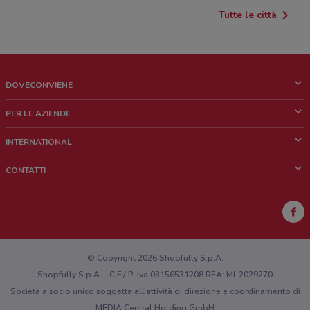
Tutte le città
DOVECONVIENE
Cos'è DoveConviene
PER LE AZIENDE
Chi siamo
Cosa facciamo
INTERNATIONAL
News e media
Richieste commerciali e marketing
Brazil
CONTATTI
Lavora con noi
Mexico
Segnalazione punto vendita
France
Segnalazione Volantino
Australia
Hai un malfunzionamento sul web o sull'app?
New Zealand
© Copyright 2026 Shopfully S.p.A.
Shopfully S.p.A. - C.F / P. Iva 03156531208 REA: MI-2029270
Società a socio unico soggetta all’attività di direzione e coordinamento di
MEDIA Central Holding GmbH