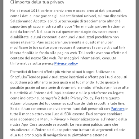
Ci importa della tua privacy
Chiama il negozio
Noi e i nostri
1014
partner archiviamo e accediamo ai dati personali,
come i dati di navigazione gli o identificatori univoci, sul tuo dispositivo.
Selezionando Accetto, abiliti le tecnologie di tracciamento affinché
Lunedì
Martedì
Mercoledì
Giovedì
Venerdì
Sabato
n.d.
n.d.
n.d.
n.d.
n.d.
n.d.
Domenica
n.d.
supportino gli scopi mostrati alla voce "Noi e i nostri partner trattiamo i
dati da fornire". Nel caso in cui queste tecnologie dovessero essere
disabilitate, alcuni contenuti e annunci visualizzati potrebbero non
06 77076790
essere rilevanti. Puoi accedere nuovamente a questo menu per
modificare le tue scelte o per revocare il consenso facendo clic sul link
Mostra finalità in fondo alla pagina web. Tali scelte avranno effetto nel
contesto del nostro Sito web. Per maggiori informazioni, consulta
Tutte le promozioni di questo negozio
l'Informativa sulla privacy.
Privacy policy
Permettici di fornirti offerte più vicine ai tuoi bisogni: Utilizzando
Shopfully/Tiendeo puoi visualizzare inserzioni e offerte per i tuoi acquisti
quotidiani più attinenti ai tuoi gusti e al tuo mondo. Tutto questo è
possibile grazie ad una serie di strumenti e analisi effettuate in base alle
tue attività all'interno dell'applicazione e sulle piattaforme collegate,
come indicato nel paragrafo 2 della Privacy Policy. Per fare questo,
abbiamo bisogno del tuo consenso sull'uso dei dati raccolti a tale fine.
Se dai il tuo consenso condivideremo i tuoi dati personali con
Partners
in
tutto il mondo attraverso l’uso di SDK esterne. Puoi sempre cambiare
idea accedendo a Menu > Privacy > Personalizzazione, all’interno della
nostra App. Cosa succede se accetti: Le inserzioni pubblicitarie che
visualizzerai all'interno dell’app potranno trattare di argomenti relativi
Thun
alla tua cronologia di navigazione su piattaforme esterne a