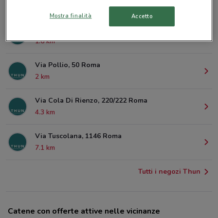
1.2 km
Mostra finalità
Accetto
Piazza Dei Cinquecento Roma
1.6 km
Via Pollio, 50 Roma
2 km
Via Cola Di Rienzo, 220/222 Roma
4.3 km
Via Tuscolana, 1146 Roma
7.1 km
Tutti i negozi Thun
Catene con offerte attive nelle vicinanze