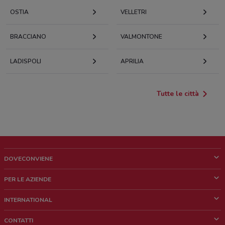
OSTIA
VELLETRI
BRACCIANO
VALMONTONE
LADISPOLI
APRILIA
Tutte le città
DOVECONVIENE
Cos'è DoveConviene
PER LE AZIENDE
Chi siamo
Cosa facciamo
INTERNATIONAL
News e media
Richieste commerciali e marketing
Brazil
CONTATTI
Lavora con noi