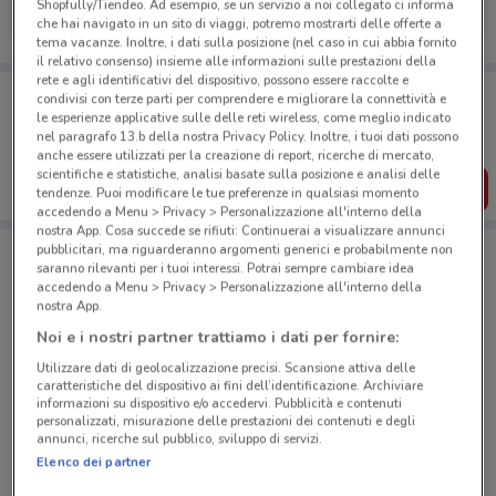
Shopfully/Tiendeo. Ad esempio, se un servizio a noi collegato ci informa
Scade il 18/08
1.2 km
che hai navigato in un sito di viaggi, potremo mostrarti delle offerte a
tema vacanze. Inoltre, i dati sulla posizione (nel caso in cui abbia fornito
il relativo consenso) insieme alle informazioni sulle prestazioni della
rete e agli identificativi del dispositivo, possono essere raccolte e
Porta DoveConviene sempre con te!
condivisi con terze parti per comprendere e migliorare la connettività e
Puoi trovare le migliori offerte dei negozi vicino a te,
le esperienze applicative sulle delle reti wireless, come meglio indicato
salvarle e creare la tua lista del risparmio, comodamente
nel paragrafo 13.b della nostra Privacy Policy. Inoltre, i tuoi dati possono
dal tuo cellulare.
anche essere utilizzati per la creazione di report, ricerche di mercato,
scientifiche e statistiche, analisi basate sulla posizione e analisi delle
SCARICA L’APP
tendenze. Puoi modificare le tue preferenze in qualsiasi momento
accedendo a Menu > Privacy > Personalizzazione all'interno della
nostra App. Cosa succede se rifiuti: Continuerai a visualizzare annunci
pubblicitari, ma riguarderanno argomenti generici e probabilmente non
saranno rilevanti per i tuoi interessi. Potrai sempre cambiare idea
Negozi Thun a Roma
accedendo a Menu > Privacy > Personalizzazione all'interno della
nostra App.
Noi e i nostri partner trattiamo i dati per fornire:
Utilizzare dati di geolocalizzazione precisi. Scansione attiva delle
caratteristiche del dispositivo ai fini dell’identificazione. Archiviare
informazioni su dispositivo e/o accedervi. Pubblicità e contenuti
personalizzati, misurazione delle prestazioni dei contenuti e degli
© MapTiler
© OpenStreetMap contributors
annunci, ricerche sul pubblico, sviluppo di servizi.
Elenco dei partner
Corso D'Italia, 83-85-86 Roma