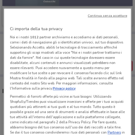
Chateau d'Ax
Continua senza accettare
Scade il 31/12
2.3 km
Ci importa della tua privacy
Noi e i nostri
1012
partner archiviamo e accediamo ai dati personali,
Porta DoveConviene sempre con te!
come i dati di navigazione gli o identificatori univoci, sul tuo dispositivo.
Puoi trovare le migliori offerte dei negozi vicino a te,
Selezionando Accetto, abiliti le tecnologie di tracciamento affinché
salvarle e creare la tua lista del risparmio, comodamente
supportino gli scopi mostrati alla voce "Noi e i nostri partner trattiamo i
dal tuo cellulare.
dati da fornire". Nel caso in cui queste tecnologie dovessero essere
disabilitate, alcuni contenuti e annunci visualizzati potrebbero non
SCARICA L’APP
essere rilevanti. Puoi accedere nuovamente a questo menu per
modificare le tue scelte o per revocare il consenso facendo clic sul link
Mostra finalità in fondo alla pagina web. Tali scelte avranno effetto nel
contesto del nostro Sito web. Per maggiori informazioni, consulta
l'Informativa sulla privacy.
Privacy policy
Negozi Chateau d'Ax a Roma
Permettici di fornirti offerte più vicine ai tuoi bisogni: Utilizzando
Shopfully/Tiendeo puoi visualizzare inserzioni e offerte per i tuoi acquisti
quotidiani più attinenti ai tuoi gusti e al tuo mondo. Tutto questo è
Via Tiburtina, 512 Roma
possibile grazie ad una serie di strumenti e analisi effettuate in base alle
2.3 km
tue attività all'interno dell'applicazione e sulle piattaforme collegate,
come indicato nel paragrafo 2 della Privacy Policy. Per fare questo,
abbiamo bisogno del tuo consenso sull'uso dei dati raccolti a tale fine.
P.Za Gondar, 20/21 - Viale Libia Roma
Se dai il tuo consenso condivideremo i tuoi dati personali con
Partners
in