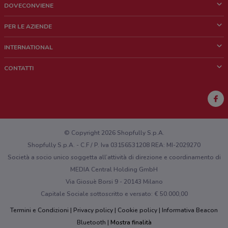
DOVECONVIENE
Cos'è DoveConviene
PER LE AZIENDE
Chi siamo
Cosa facciamo
INTERNATIONAL
News e media
Richieste commerciali e marketing
Brazil
CONTATTI
Lavora con noi
Mexico
Segnalazione punto vendita
France
Segnalazione Volantino
Australia
Hai un malfunzionamento sul web o sull'app?
New Zealand
© Copyright 2026 Shopfully S.p.A.
Shopfully S.p.A. - C.F / P. Iva 03156531208 REA: MI-2029270
Società a socio unico soggetta all’attività di direzione e coordinamento di
MEDIA Central Holding GmbH
Via Giosuè Borsi 9 - 20143 Milano
Capitale Sociale sottoscritto e versato: € 50.000,00
Termini e Condizioni
Privacy policy
Cookie policy
Informativa Beacon
Bluetooth
Mostra finalità