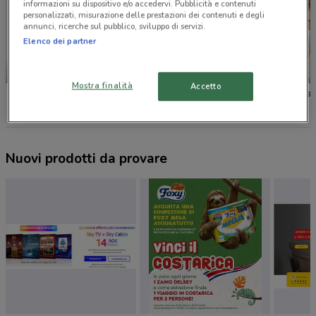
informazioni su dispositivo e/o accedervi. Pubblicità e contenuti
personalizzati, misurazione delle prestazioni dei contenuti e degli
annunci, ricerche sul pubblico, sviluppo di servizi.
Elenco dei partner
NUOVO
Mostra finalità
Accetto
JYSK
Buffetti
Veneta 
Nuovi prodotti da provare