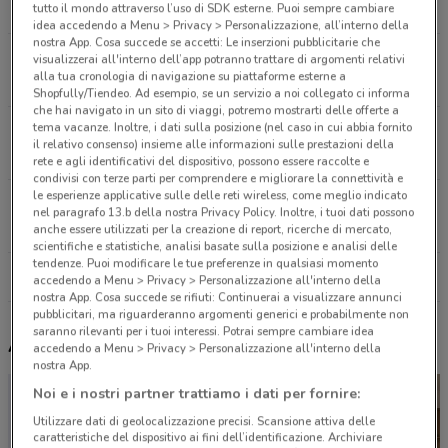
2.4 km
tutto il mondo attraverso l’uso di SDK esterne. Puoi sempre cambiare
idea accedendo a Menu > Privacy > Personalizzazione, all’interno della
nostra App. Cosa succede se accetti: Le inserzioni pubblicitarie che
Via Tuscolana, 672-674 Roma
visualizzerai all'interno dell’app potranno trattare di argomenti relativi
alla tua cronologia di navigazione su piattaforme esterne a
5.5 km
Shopfully/Tiendeo. Ad esempio, se un servizio a noi collegato ci informa
che hai navigato in un sito di viaggi, potremo mostrarti delle offerte a
tema vacanze. Inoltre, i dati sulla posizione (nel caso in cui abbia fornito
Viale Gregorio Vii, 252-260 Roma
il relativo consenso) insieme alle informazioni sulle prestazioni della
6.3 km
rete e agli identificativi del dispositivo, possono essere raccolte e
condivisi con terze parti per comprendere e migliorare la connettività e
le esperienze applicative sulle delle reti wireless, come meglio indicato
Via C. Colombo, 440/A Roma
nel paragrafo 13.b della nostra Privacy Policy. Inoltre, i tuoi dati possono
7.1 km
anche essere utilizzati per la creazione di report, ricerche di mercato,
scientifiche e statistiche, analisi basate sulla posizione e analisi delle
tendenze. Puoi modificare le tue preferenze in qualsiasi momento
Tutti i negozi Chateau d'Ax
accedendo a Menu > Privacy > Personalizzazione all'interno della
nostra App. Cosa succede se rifiuti: Continuerai a visualizzare annunci
pubblicitari, ma riguarderanno argomenti generici e probabilmente non
saranno rilevanti per i tuoi interessi. Potrai sempre cambiare idea
Altri volantini nelle vicinanze
accedendo a Menu > Privacy > Personalizzazione all'interno della
nostra App.
Noi e i nostri partner trattiamo i dati per fornire:
Utilizzare dati di geolocalizzazione precisi. Scansione attiva delle
caratteristiche del dispositivo ai fini dell’identificazione. Archiviare