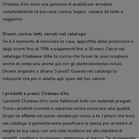
Chateau d’Ax sono una garanzia di qualità per arredare
completamente la tua casa, cucina, bagno, camera da letto e
soggiorno.
Divani, cucine, letti, cercali nel catalogo
Se è il momento di rinnovare la casa, approfitta delle promozioni e
degli sconti fino al 70% e pagamenti fino a 36 mesi. Cerca nel
catalogo Chateaux d’Ax
la cucina che fa per te, puoi scegliere
anche di comprarla anche già con gli elettrodomestici inclusi.
Divano angolare o divano 3 posti? Guarda nel catalogo la
soluzione che più si adatta agli spazi del tuo salone.
I prodotti e prezzi Chateau d’Ax
I prodotti Chateau d’Ax sono fabbricati tutti con materiali pregiati.
Trova i prodotti scontati e risparmia senza rinunciare alla qualità.
Scopri le
offerte
nel punto vendita più vicino a te. I prezzi che trovi
nel catalogo ti permetteranno pianificare la spesa per arredare al
meglio la tua casa, con uno stile moderno ed alti standard di
qualità, confort
e la massima attenzione al prezzo. Se al momento