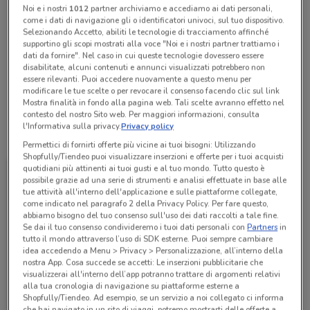
Noi e i nostri
1012
partner archiviamo e accediamo ai dati personali,
Chiama il negozio
come i dati di navigazione gli o identificatori univoci, sul tuo dispositivo.
Selezionando Accetto, abiliti le tecnologie di tracciamento affinché
supportino gli scopi mostrati alla voce "Noi e i nostri partner trattiamo i
Lunedì
Martedì
Mercoledì
Giovedì
n.d.
n.d.
n.d.
n.d.
dati da fornire". Nel caso in cui queste tecnologie dovessero essere
Venerdì
n.d.
Sabato
Domenica
n.d.
n.d.
disabilitate, alcuni contenuti e annunci visualizzati potrebbero non
essere rilevanti. Puoi accedere nuovamente a questo menu per
0586 887167
modificare le tue scelte o per revocare il consenso facendo clic sul link
Mostra finalità in fondo alla pagina web. Tali scelte avranno effetto nel
contesto del nostro Sito web. Per maggiori informazioni, consulta
l'Informativa sulla privacy.
Privacy policy
Tutte le promozioni di questo negozio
Permettici di fornirti offerte più vicine ai tuoi bisogni: Utilizzando
Shopfully/Tiendeo puoi visualizzare inserzioni e offerte per i tuoi acquisti
quotidiani più attinenti ai tuoi gusti e al tuo mondo. Tutto questo è
possibile grazie ad una serie di strumenti e analisi effettuate in base alle
tue attività all'interno dell'applicazione e sulle piattaforme collegate,
come indicato nel paragrafo 2 della Privacy Policy. Per fare questo,
abbiamo bisogno del tuo consenso sull'uso dei dati raccolti a tale fine.
Se dai il tuo consenso condivideremo i tuoi dati personali con
Partners
in
tutto il mondo attraverso l’uso di SDK esterne. Puoi sempre cambiare
idea accedendo a Menu > Privacy > Personalizzazione, all’interno della
nostra App. Cosa succede se accetti: Le inserzioni pubblicitarie che
visualizzerai all'interno dell’app potranno trattare di argomenti relativi
alla tua cronologia di navigazione su piattaforme esterne a
Shopfully/Tiendeo. Ad esempio, se un servizio a noi collegato ci informa
Ludoville
che hai navigato in un sito di viaggi, potremo mostrarti delle offerte a