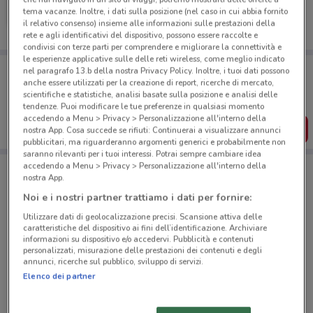
tema vacanze. Inoltre, i dati sulla posizione (nel caso in cui abbia fornito
Scade il 19/05
563 m
il relativo consenso) insieme alle informazioni sulle prestazioni della
rete e agli identificativi del dispositivo, possono essere raccolte e
condivisi con terze parti per comprendere e migliorare la connettività e
le esperienze applicative sulle delle reti wireless, come meglio indicato
Porta DoveConviene sempre con te!
nel paragrafo 13.b della nostra Privacy Policy. Inoltre, i tuoi dati possono
Puoi trovare le migliori offerte dei negozi vicino a te,
anche essere utilizzati per la creazione di report, ricerche di mercato,
salvarle e creare la tua lista del risparmio, comodamente
scientifiche e statistiche, analisi basate sulla posizione e analisi delle
dal tuo cellulare.
tendenze. Puoi modificare le tue preferenze in qualsiasi momento
accedendo a Menu > Privacy > Personalizzazione all'interno della
SCARICA L’APP
nostra App. Cosa succede se rifiuti: Continuerai a visualizzare annunci
pubblicitari, ma riguarderanno argomenti generici e probabilmente non
saranno rilevanti per i tuoi interessi. Potrai sempre cambiare idea
accedendo a Menu > Privacy > Personalizzazione all'interno della
nostra App.
Negozi Ludoville a Livorno
Noi e i nostri partner trattiamo i dati per fornire:
Utilizzare dati di geolocalizzazione precisi. Scansione attiva delle
caratteristiche del dispositivo ai fini dell’identificazione. Archiviare
informazioni su dispositivo e/o accedervi. Pubblicità e contenuti
personalizzati, misurazione delle prestazioni dei contenuti e degli
annunci, ricerche sul pubblico, sviluppo di servizi.
Elenco dei partner
© MapTiler
© OpenStreetMap contributors