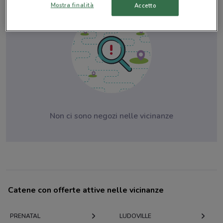
Mostra finalità
Accetto
Non ci sono negozi nelle vicinanze
Catene con offerte attive nelle vicinanze
PRENATAL
LUDOVILLE