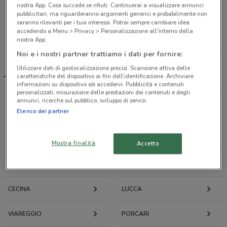
Piazza Attias, 21 Livorno
nostra App. Cosa succede se rifiuti: Continuerai a visualizzare annunci
454 m
pubblicitari, ma riguarderanno argomenti generici e probabilmente non
saranno rilevanti per i tuoi interessi. Potrai sempre cambiare idea
accedendo a Menu > Privacy > Personalizzazione all'interno della
Tutti i negozi Jouè Club
nostra App.
Noi e i nostri partner trattiamo i dati per fornire:
Utilizzare dati di geolocalizzazione precisi. Scansione attiva delle
Jouè Club, offerte e negozi
caratteristiche del dispositivo ai fini dell’identificazione. Archiviare
informazioni su dispositivo e/o accedervi. Pubblicità e contenuti
personalizzati, misurazione delle prestazioni dei contenuti e degli
annunci, ricerche sul pubblico, sviluppo di servizi.
Elenco dei partner
Offerte volantini e cataloghi per città nelle vicinanze
LIVORNO
PISA
Mostra finalità
Accetto
CASCINA
PONTEDERA
CECINA
LUCCA
VIAREGGIO
PORCARI