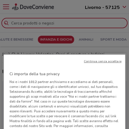
Livorno - 57125
ALUTE E BENESSERE
INFANZIA E GIOCHI
ANIMALI
SPORT E MODA
Jouè Club Livorno: Volantino, Orari di apertura e Indirizzi
Continua senza accettare
Ultime offerte del volantino Jouè Club
Ci importa della tua privacy
Noi e i nostri
1012
partner archiviamo e accediamo ai dati personali,
come i dati di navigazione gli o identificatori univoci, sul tuo dispositivo.
Selezionando Accetto, abiliti le tecnologie di tracciamento affinché
supportino gli scopi mostrati alla voce "Noi e i nostri partner trattiamo i
dati da fornire". Nel caso in cui queste tecnologie dovessero essere
disabilitate, alcuni contenuti e annunci visualizzati potrebbero non
essere rilevanti. Puoi accedere nuovamente a questo menu per
modificare le tue scelte o per revocare il consenso facendo clic sul link
Mostra finalità in fondo alla pagina web. Tali scelte avranno effetto nel
contesto del nostro Sito web. Per maggiori informazioni, consulta