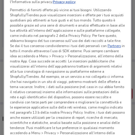
l'Informativa sulla privacy.
Privacy policy
Permettici di fornirti offerte più vicine ai tuoi bisogni: Utilizzando
Shopfully/Tiendeo puoi visualizzare inserzioni e offerte per i tuoi acquisti
quotidiani più attinenti ai tuoi gusti e al tuo mondo. Tutto questo è
Ci dispiace, al momento non abbiamo pubblicato
possibile grazie ad una serie di strumenti e analisi effettuate in base alle
tue attività all'interno dell'applicazione e sulle piattaforme collegate,
volantini nella tua zona. Riprova più tardi.
come indicato nel paragrafo 2 della Privacy Policy. Per fare questo,
abbiamo bisogno del tuo consenso sull'uso dei dati raccolti a tale fine.
Se dai il tuo consenso condivideremo i tuoi dati personali con
Partners
in
tutto il mondo attraverso l’uso di SDK esterne. Puoi sempre cambiare
idea accedendo a Menu > Privacy > Personalizzazione, all’interno della
nostra App. Cosa succede se accetti: Le inserzioni pubblicitarie che
visualizzerai all'interno dell’app potranno trattare di argomenti relativi
Porta DoveConviene sempre con te!
alla tua cronologia di navigazione su piattaforme esterne a
Puoi trovare le migliori offerte dei negozi vicino a te,
Shopfully/Tiendeo. Ad esempio, se un servizio a noi collegato ci informa
salvarle e creare la tua lista del risparmio, comodamente
che hai navigato in un sito di viaggi, potremo mostrarti delle offerte a
dal tuo cellulare.
tema vacanze. Inoltre, i dati sulla posizione (nel caso in cui abbia fornito
il relativo consenso) insieme alle informazioni sulle prestazioni della
SCARICA L’APP
rete e agli identificativi del dispositivo, possono essere raccolte e
condivisi con terze parti per comprendere e migliorare la connettività e
le esperienze applicative sulle delle reti wireless, come meglio indicato
nel paragrafo 13.b della nostra Privacy Policy. Inoltre, i tuoi dati possono
anche essere utilizzati per la creazione di report, ricerche di mercato,
Negozi Jouè Club a Livorno
scientifiche e statistiche, analisi basate sulla posizione e analisi delle
tendenze. Puoi modificare le tue preferenze in qualsiasi momento
accedendo a Menu > Privacy > Personalizzazione all'interno della