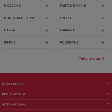
FUCECCHIO
FORTE DEI MARMI
MONTECATINI-TERME
EMPOLI
MASSA
CARRARA
PISTOIA
POGGIBONSI
Tutte le città
DOVECONVIENE
Cos'è DoveConviene
PER LE AZIENDE
Chi siamo
Cosa facciamo
INTERNATIONAL
News e media
Richieste commerciali e marketing