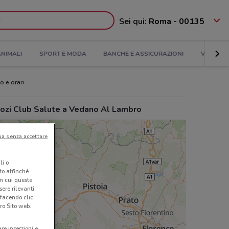
Sei qui:
Roma - 00135
NIMALI
SPORT E MODA
BANCHE E ASSICURAZIONI
VIAGGI
no e orari
ozi Club Salute a Vedano Al Lambro
ua senza accettare
li o
nto affinché
in cui queste
ere rilevanti.
 facendo clic
ro Sito web.
are inserzioni e