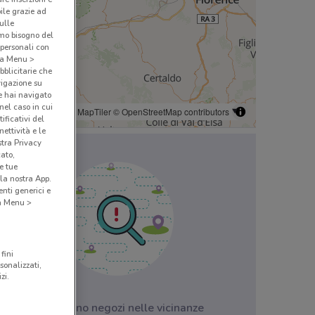
bile grazie ad
sulle
amo bisogno del
 personali con
o a Menu >
bblicitarie che
vigazione su
e hai navigato
(nel caso in cui
© MapTiler
© OpenStreetMap contributors
ificativi del
ettività e le
stra Privacy
cato,
e tue
la nostra App.
nti generici e
 a Menu >
fini
sonalizzati,
zi.
Non ci sono negozi nelle vicinanze