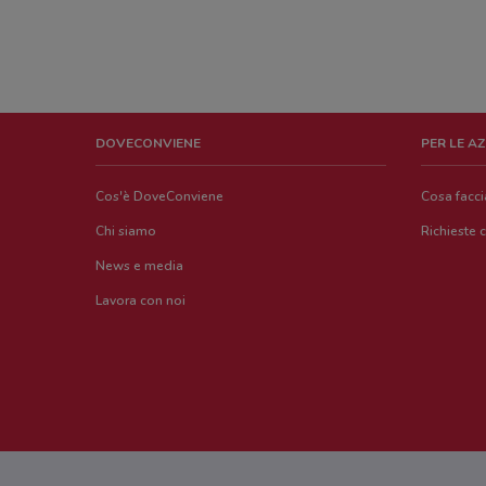
DOVECONVIENE
PER LE A
Cos'è DoveConviene
Cosa facc
Chi siamo
Richieste 
News e media
Lavora con noi