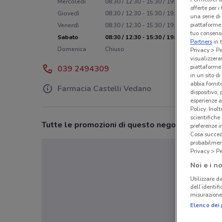
Mercoledì
08:30 / 12:30 - 15:30 / 19:30
offerte per 
Giovedì
08:30 / 12:30 - 15:30 / 19:30
una serie di
piattaforme 
Venerdì
08:30 / 12:30 - 15:30 / 19:30
tuo consenso
Sabato
08:30 / 12:30 - 15:30 / 19:30
Partners
in 
Domenica
Chiuso
Privacy > Pe
visualizzera
piattaforme 
039 2494309
in un sito d
abbia fornit
Farmacia Castelli Vedano
dispositivo,
esperienze a
Policy. Inolt
scientifiche
Tutte le promozioni di questo negozio
preferenze 
Cosa succede
probabilmen
Privacy > Pe
Noi e i no
Utilizzare da
dell’identif
misurazione 
Elenco dei 