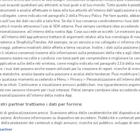
i tuoi acquisti quotidiani più attinenti ai tuoi gusti e al tuo mondo. Tutto questo è possi
 strumenti e analisi effettuate in base alle tue attività all'interno dell'applicazione e 
collegate, come indicato nel paragrafo 2 della Privacy Policy. Per fare questo, abbi
 sull'uso dei dati raccolti a tale fine. Se dai il tuo consenso condivideremo i tuoi dati
tutto il mondo attraverso l’uso di SDK esterne. Puoi sempre cambiare idea accedend
rsonalizzazione, all’interno della nostra App. Cosa succede se accetti: Le inserzioni pu
i all'interno dell’app potranno trattare di argomenti relativi alla tua cronologia di na
esterne a Shopfully/Tiendeo. Ad esempio, se un servizio a noi collegato ci informa ch
i viaggi, potremo mostrarti delle offerte a tema vacanze. Inoltre, i dati sulla posizione 
o il relativo consenso) insieme alle informazioni sulle prestazioni della rete e agli ident
 possono essere raccolte e condivisi con terze parti per comprendere e migliorare la conn
pplicative sulle delle reti wireless, come meglio indicato nel paragrafo 13.b della no
re, i tuoi dati possono anche essere utilizzati per la creazione di report, ricerche di mer
 e statistiche, analisi basate sulla posizione e analisi delle tendenze. Puoi modificare l
in qualsiasi momento accedendo a Menu > Privacy > Personalizzazione all'interno del
 se rifiuti: Continuerai a visualizzare annunci pubblicitari, ma riguarderanno argome
te non saranno rilevanti per i tuoi interessi. Potrai sempre cambiare idea accedendo
rsonalizzazione all'interno della nostra App.
stri partner trattiamo i dati per fornire:
ti di geolocalizzazione precisi. Scansione attiva delle caratteristiche del dispositivo ai 
icazione. Archiviare informazioni su dispositivo e/o accedervi. Pubblicità e contenuti per
delle prestazioni dei contenuti e degli annunci, ricerche sul pubblico, sviluppo di servi
partner