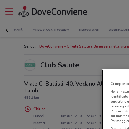
NOVITÀ
CURA CASA E CORPO
BRICOLAGE
ARREDAME
Sei qui:
DoveConviene
Offerte Salute e Benessere nelle vici
Club Salute
Viale C. Battisti, 40, Vedano Al
Ci importa
Lambro
Noi e i nostr
identificato
482.1 km
supportino g
tecnologie d
Chiuso
Puoi accede
sul link Mos
Lunedì
08:30 / 12:30 - 15:30 / 19:30
Per maggiori
Martedì
08:30 / 12:30 - 15:30 / 19:30
Permettici d