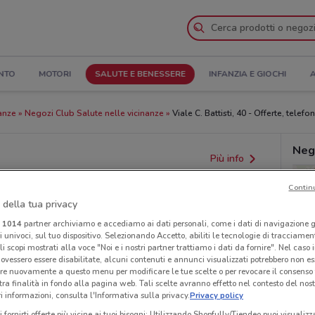
NTO
MOTORI
SALUTE E BENESSERE
INFANZIA E GIOCHI
A
nanze
Negozi Club Salute nelle vicinanze
Viale C. Battisti, 40 - Offerte, telefo
Neg
Più info
Contin
 della tua privacy
i
1014
partner archiviamo e accediamo ai dati personali, come i dati di navigazione g
ri univoci, sul tuo dispositivo. Selezionando Accetto, abiliti le tecnologie di tracciame
li scopi mostrati alla voce "Noi e i nostri partner trattiamo i dati da fornire". Nel caso 
ovessero essere disabilitate, alcuni contenuti e annunci visualizzati potrebbero non ess
re nuovamente a questo menu per modificare le tue scelte o per revocare il consenso
tra finalità in fondo alla pagina web. Tali scelte avranno effetto nel contesto del nost
 informazioni, consulta l'Informativa sulla privacy.
Privacy policy
i fornirti offerte più vicine ai tuoi bisogni: Utilizzando Shopfully/Tiendeo puoi visualizz