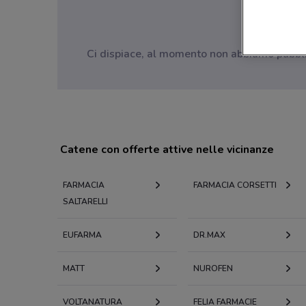
Ci dispiace, al momento non abbiamo pubblica
Catene con offerte attive nelle vicinanze
FARMACIA
FARMACIA CORSETTI
SALTARELLI
EUFARMA
DR.MAX
MATT
NUROFEN
VOLTANATURA
FELIA FARMACIE