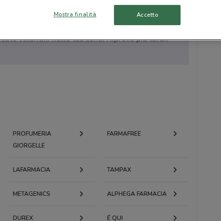
Mostra finalità
Accetto
to volantini nella tua zona. Riprova più tardi.
PROFUMERIA
FARMAFREE
GIORGELLE
LAFARMACIA.
TAMPAX
METAGENICS
ALPHEGA FARMACIA
DUREX
É QUI