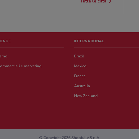
Tutte le città
ZIENDE
INTERNATIONAL
iamo
Brazil
commerciali e marketing
Mexico
France
Australia
New Zealand
© Copyright 2026 Shopfully S.p.A.