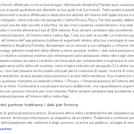
i fornirti offerte più vicine ai tuoi bisogni: Utilizzando Shopfully/Tiendeo puoi visualizz
i tuoi acquisti quotidiani più attinenti ai tuoi gusti e al tuo mondo. Tutto questo è possi
 strumenti e analisi effettuate in base alle tue attività all'interno dell'applicazione e 
collegate, come indicato nel paragrafo 2 della Privacy Policy. Per fare questo, abbi
 sull'uso dei dati raccolti a tale fine. Se dai il tuo consenso condivideremo i tuoi dati
tutto il mondo attraverso l’uso di SDK esterne. Puoi sempre cambiare idea accedend
rsonalizzazione, all’interno della nostra App. Cosa succede se accetti: Le inserzioni pu
i all'interno dell’app potranno trattare di argomenti relativi alla tua cronologia di na
esterne a Shopfully/Tiendeo. Ad esempio, se un servizio a noi collegato ci informa ch
i viaggi, potremo mostrarti delle offerte a tema vacanze. Inoltre, i dati sulla posizione 
o il relativo consenso) insieme alle informazioni sulle prestazioni della rete e agli ident
 possono essere raccolte e condivisi con terze parti per comprendere e migliorare la conn
pplicative sulle delle reti wireless, come meglio indicato nel paragrafo 13.b della no
re, i tuoi dati possono anche essere utilizzati per la creazione di report, ricerche di mer
 e statistiche, analisi basate sulla posizione e analisi delle tendenze. Puoi modificare l
in qualsiasi momento accedendo a Menu > Privacy > Personalizzazione all'interno del
 se rifiuti: Continuerai a visualizzare annunci pubblicitari, ma riguarderanno argome
o
te non saranno rilevanti per i tuoi interessi. Potrai sempre cambiare idea accedendo
rsonalizzazione all'interno della nostra App.
stri partner trattiamo i dati per fornire:
ti di geolocalizzazione precisi. Scansione attiva delle caratteristiche del dispositivo ai 
icazione. Archiviare informazioni su dispositivo e/o accedervi. Pubblicità e contenuti per
delle prestazioni dei contenuti e degli annunci, ricerche sul pubblico, sviluppo di servi
partner