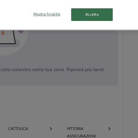
Mostra finalità
Accetto
to volantini nella tua zona. Riprova più tardi.
CATTOLICA
VITTORIA
ASSICURAZIONI