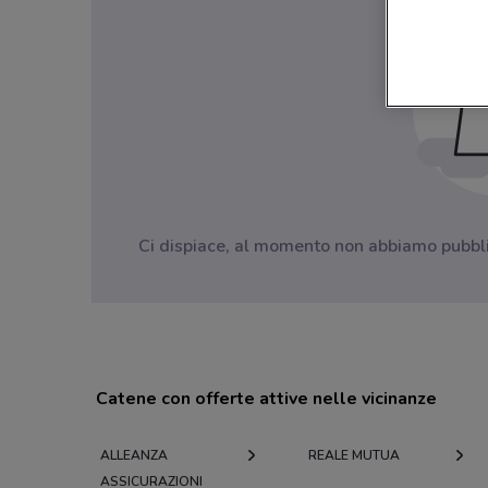
Ci dispiace, al momento non abbiamo pubblica
Catene con offerte attive nelle vicinanze
ALLEANZA
REALE MUTUA
ASSICURAZIONI