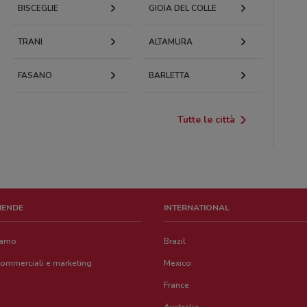
BISCEGLIE
GIOIA DEL COLLE
TRANI
ALTAMURA
FASANO
BARLETTA
Tutte le città
ZIENDE
INTERNATIONAL
iamo
Brazil
commerciali e marketing
Mexico
France