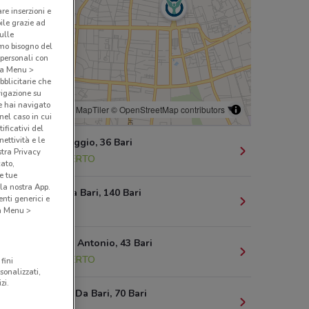
are inserzioni e
bile grazie ad
sulle
amo bisogno del
 personali con
o a Menu >
bblicitarie che
vigazione su
e hai navigato
© MapTiler
© OpenStreetMap contributors
(nel caso in cui
ificativi del
ettività e le
Via Xxiv Maggio, 36 Bari
stra Privacy
372 m
APERTO
cato,
e tue
la nostra App.
Via Melo Da Bari, 140 Bari
nti generici e
533 m
 a Menu >
Via Beatillo Antonio, 43 Bari
609 m
APERTO
fini
sonalizzati,
zi.
Via Andrea Da Bari, 70 Bari