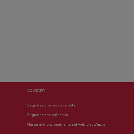
CONTATTI
Segnalazione punto vendita
Segnalazione Volantino
Hai un malfunzionamento sul web o sull'app?