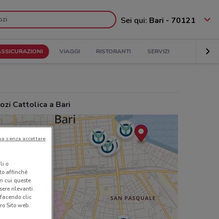
Sei qui:
Bari - 70121
ASSICURAZIONI
VIAGGI
RISTORANTI
SERVIZI
zi Cattolica a Bari
ua senza accettare
li o
nto affinché
in cui queste
ere rilevanti.
 facendo clic
ro Sito web.