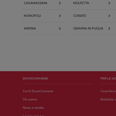
CASAMASSIMA
MOLFETTA
MONOPOLI
CORATO
ANDRIA
GRAVINA IN PUGLIA
DOVECONVIENE
PER LE A
Cos'è DoveConviene
Cosa facc
Chi siamo
Richieste 
News e media