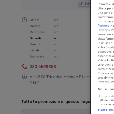
Chiama il negozio
Permettici d
offerte per 
una serie di
piattaforme 
Lunedì
n.d.
tuo consenso
Partners
in 
Martedì
n.d.
Privacy > Pe
Mercoledì
n.d.
visualizzera
Giovedì
n.d.
piattaforme 
in un sito d
Venerdì
n.d.
abbia fornit
Sabato
n.d.
dispositivo,
esperienze a
Domenica
n.d.
Policy. Inolt
scientifiche
080 5569668
preferenze 
Cosa succede
Assi2 Di Tricarico Michele E Leccese Vincenz
probabilmen
Privacy > Pe
S.N.C.
Noi e i no
Utilizzare da
dell’identif
Tutte le promozioni di questo negozio
misurazione 
Elenco dei 