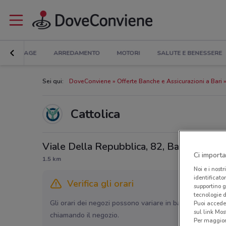
BRICOLAGE
ARREDAMENTO
MOTORI
SALUTE E BENESSERE
Sei qui:
DoveConviene
Offerte Banche e Assicurazioni a Bari
Cattolica
Viale Della Repubblica, 82, Bari
Ci importa
1.5 km
Noi e i nostr
identificato
Verifica gli orari
supportino g
tecnologie d
Gli orari dei negozi possono variare in base agli ultimi 
Puoi accede
sul link Mos
chiamando il negozio.
Per maggiori