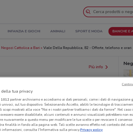
INFANZIA E GIOCHI
ANIMALI
SPORT E MODA
BANCHE E 
Negozi Cattolica a Bari
Viale Della Repubblica, 82 - Offerte, telefono e orari
Nego
Più info
Contin
 della tua privacy
i
1012
partner archiviamo e accediamo ai dati personali, come i dati di navigazione g
ri univoci, sul tuo dispositivo. Selezionando Accetto, abiliti le tecnologie di tracciame
li scopi mostrati alla voce "Noi e i nostri partner trattiamo i dati da fornire". Nel caso 
ovessero essere disabilitate, alcuni contenuti e annunci visualizzati potrebbero non ess
provvedimenti regionali o nazionali. Verifica l’accuratezza
re nuovamente a questo menu per modificare le tue scelte o per revocare il consenso
tra finalità in fondo alla pagina web. Tali scelte avranno effetto nel contesto del nost
 informazioni, consulta l'Informativa sulla privacy.
Privacy policy