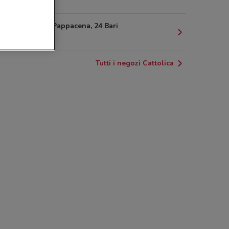
766 m
Via Enrico Pappacena, 24 Bari
3.3 km
Tutti i negozi Cattolica