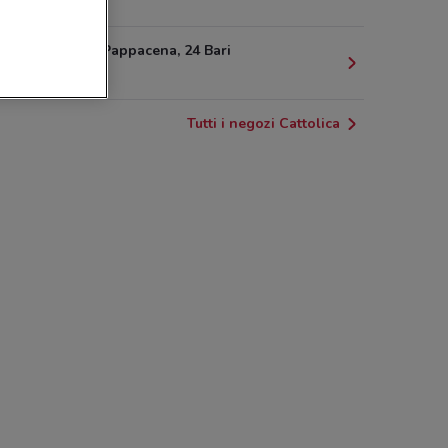
1.4 km
Via Enrico Pappacena, 24 Bari
3.3 km
Tutti i negozi Cattolica