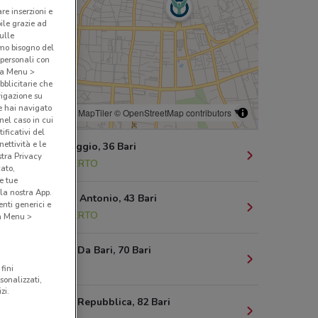
are inserzioni e
bile grazie ad
sulle
amo bisogno del
 personali con
o a Menu >
bblicitarie che
vigazione su
e hai navigato
© MapTiler
© OpenStreetMap contributors
(nel caso in cui
ificativi del
ettività e le
Via Xxiv Maggio, 36 Bari
stra Privacy
372 m
APERTO
cato,
e tue
la nostra App.
Via Beatillo Antonio, 43 Bari
nti generici e
609 m
APERTO
 a Menu >
Via Andrea Da Bari, 70 Bari
766 m
fini
sonalizzati,
zi.
Viale Della Repubblica, 82 Bari