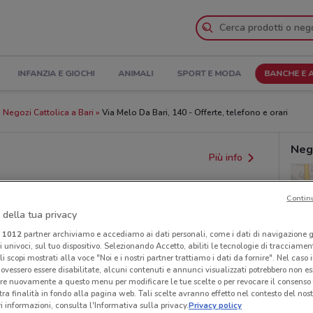
INFANZIA E GIOCHI
ANIMALI
SPORT E MODA
BANCHE E 
Negozi Cattolica a Bari
Via Melo Da Bari, 140 - Offerte, telefono e orari
Nego
Più info
Contin
 della tua privacy
i
1012
partner archiviamo e accediamo ai dati personali, come i dati di navigazione g
ri univoci, sul tuo dispositivo. Selezionando Accetto, abiliti le tecnologie di tracciame
li scopi mostrati alla voce "Noi e i nostri partner trattiamo i dati da fornire". Nel caso 
ovessero essere disabilitate, alcuni contenuti e annunci visualizzati potrebbero non ess
provvedimenti regionali o nazionali. Verifica l’accuratezza
re nuovamente a questo menu per modificare le tue scelte o per revocare il consenso
tra finalità in fondo alla pagina web. Tali scelte avranno effetto nel contesto del nost
 informazioni, consulta l'Informativa sulla privacy.
Privacy policy