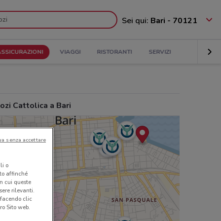
Sei qui:
Bari - 70121
ASSICURAZIONI
VIAGGI
RISTORANTI
SERVIZI
zi Cattolica a Bari
ua senza accettare
li o
nto affinché
in cui queste
ere rilevanti.
 facendo clic
ro Sito web.