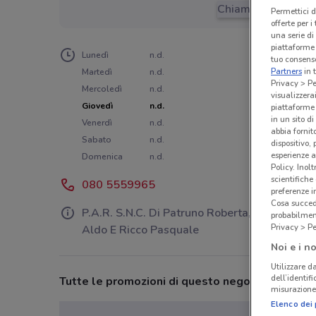
Chiama il negozio
Permettici d
offerte per 
una serie di
piattaforme 
Lunedì
n.d.
tuo consenso
Partners
in 
Martedì
n.d.
Privacy > Pe
Mercoledì
n.d.
visualizzera
Giovedì
n.d.
piattaforme 
in un sito d
Venerdì
n.d.
abbia fornit
Sabato
n.d.
dispositivo,
esperienze a
Domenica
n.d.
Policy. Inolt
scientifiche
080 5559965
preferenze 
Cosa succede
P.A.R. S.N.C. Di Patruno Roberta, Andreazza
probabilmen
Privacy > Pe
Aldo E Ricco Pasquale
Noi e i no
Utilizzare da
dell’identif
Tutte le promozioni di questo negozio
misurazione 
Elenco dei 