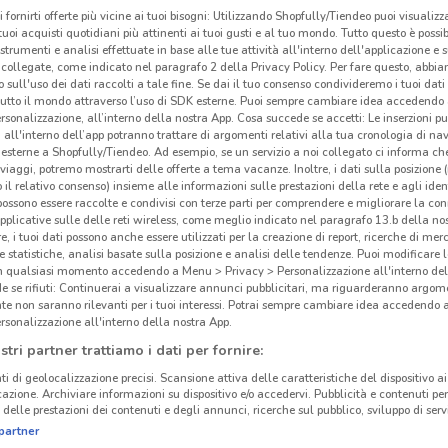
i fornirti offerte più vicine ai tuoi bisogni: Utilizzando Shopfully/Tiendeo puoi visualizz
i tuoi acquisti quotidiani più attinenti ai tuoi gusti e al tuo mondo. Tutto questo è possi
 strumenti e analisi effettuate in base alle tue attività all'interno dell'applicazione e 
collegate, come indicato nel paragrafo 2 della Privacy Policy. Per fare questo, abbi
 sull'uso dei dati raccolti a tale fine. Se dai il tuo consenso condivideremo i tuoi dati
tutto il mondo attraverso l’uso di SDK esterne. Puoi sempre cambiare idea accedend
rsonalizzazione, all’interno della nostra App. Cosa succede se accetti: Le inserzioni pu
i all'interno dell’app potranno trattare di argomenti relativi alla tua cronologia di na
esterne a Shopfully/Tiendeo. Ad esempio, se un servizio a noi collegato ci informa ch
i viaggi, potremo mostrarti delle offerte a tema vacanze. Inoltre, i dati sulla posizione 
o il relativo consenso) insieme alle informazioni sulle prestazioni della rete e agli ident
 possono essere raccolte e condivisi con terze parti per comprendere e migliorare la conn
pplicative sulle delle reti wireless, come meglio indicato nel paragrafo 13.b della no
re, i tuoi dati possono anche essere utilizzati per la creazione di report, ricerche di mer
 e statistiche, analisi basate sulla posizione e analisi delle tendenze. Puoi modificare l
in qualsiasi momento accedendo a Menu > Privacy > Personalizzazione all'interno del
 se rifiuti: Continuerai a visualizzare annunci pubblicitari, ma riguarderanno argome
te non saranno rilevanti per i tuoi interessi. Potrai sempre cambiare idea accedendo
rsonalizzazione all'interno della nostra App.
stri partner trattiamo i dati per fornire:
ti di geolocalizzazione precisi. Scansione attiva delle caratteristiche del dispositivo ai 
icazione. Archiviare informazioni su dispositivo e/o accedervi. Pubblicità e contenuti per
delle prestazioni dei contenuti e degli annunci, ricerche sul pubblico, sviluppo di servi
partner