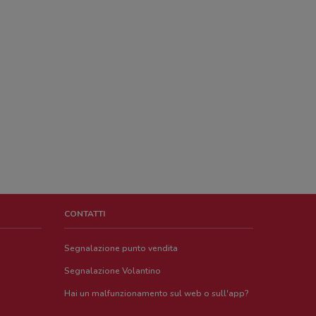
CONTATTI
Segnalazione punto vendita
Segnalazione Volantino
Hai un malfunzionamento sul web o sull'app?