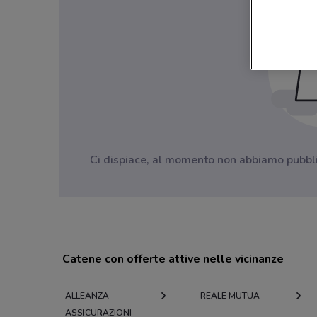
Ci dispiace, al momento non abbiamo pubblica
Catene con offerte attive nelle vicinanze
ALLEANZA
REALE MUTUA
ASSICURAZIONI