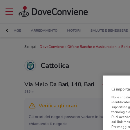
BRICOLAGE
ARREDAMENTO
MOTORI
SALUTE E BENESSERE
Sei qui:
DoveConviene
Offerte Banche e Assicurazioni a Bari
Cattolica
Via Melo Da Bari, 140, Bari
Ci importa
515 m
Noi e i nostr
identificato
Verifica gli orari
supportino g
tecnologie d
Gli orari dei negozi possono variare in base agli ultimi 
Puoi accede
sul link Mos
chiamando il negozio.
Per maggiori