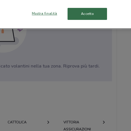
Mostra finalità
Accetto
to volantini nella tua zona. Riprova più tardi.
CATTOLICA
VITTORIA
ASSICURAZIONI