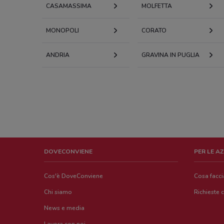
CASAMASSIMA
MOLFETTA
MONOPOLI
CORATO
ANDRIA
GRAVINA IN PUGLIA
DOVECONVIENE
PER LE A
Cos'è DoveConviene
Cosa facc
Chi siamo
Richieste 
News e media