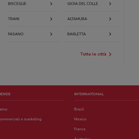
BISCEGLIE
GIOIA DEL COLLE
TRANI
ALTAMURA
FASANO
BARLETTA
Tutte le città
ZIENDE
INTERNATIONAL
iamo
Brazil
commerciali e marketing
Mexico
France