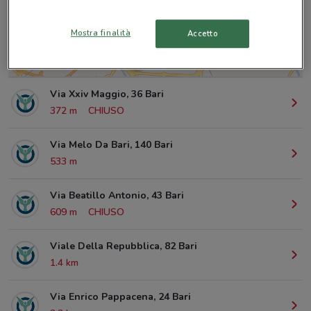
Mostra finalità
Accetto
© MapTiler
© OpenStreetMap contributors
Via Xxiv Maggio, 36 Bari
372 m
CHIUSO
Via Melo Da Bari, 140 Bari
533 m
Via Beatillo Antonio, 43 Bari
609 m
CHIUSO
Viale Della Repubblica, 82 Bari
1.4 km
Via Enrico Pappacena, 24 Bari