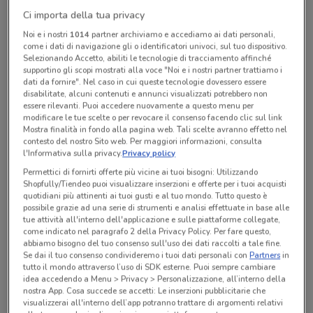
Chiama il negozio
Ci importa della tua privacy
Noi e i nostri
1014
partner archiviamo e accediamo ai dati personali,
come i dati di navigazione gli o identificatori univoci, sul tuo dispositivo.
Selezionando Accetto, abiliti le tecnologie di tracciamento affinché
Lunedì
n.d.
Martedì
Mercoledì
Giovedì
Venerdì
Sabato
Domenica
n.d.
n.d.
n.d.
n.d.
n.d.
n.d.
supportino gli scopi mostrati alla voce "Noi e i nostri partner trattiamo i
dati da fornire". Nel caso in cui queste tecnologie dovessero essere
080 5244410
disabilitate, alcuni contenuti e annunci visualizzati potrebbero non
essere rilevanti. Puoi accedere nuovamente a questo menu per
Nuova Tre Emme Assicurazioni S.A.S. Di Leonardo E
modificare le tue scelte o per revocare il consenso facendo clic sul link
Mostra finalità in fondo alla pagina web. Tali scelte avranno effetto nel
Luigi Maggiano & C.
contesto del nostro Sito web. Per maggiori informazioni, consulta
l'Informativa sulla privacy.
Privacy policy
Permettici di fornirti offerte più vicine ai tuoi bisogni: Utilizzando
Tutte le promozioni di questo negozio
Shopfully/Tiendeo puoi visualizzare inserzioni e offerte per i tuoi acquisti
quotidiani più attinenti ai tuoi gusti e al tuo mondo. Tutto questo è
possibile grazie ad una serie di strumenti e analisi effettuate in base alle
tue attività all'interno dell'applicazione e sulle piattaforme collegate,
come indicato nel paragrafo 2 della Privacy Policy. Per fare questo,
abbiamo bisogno del tuo consenso sull'uso dei dati raccolti a tale fine.
Se dai il tuo consenso condivideremo i tuoi dati personali con
Partners
in
tutto il mondo attraverso l’uso di SDK esterne. Puoi sempre cambiare
idea accedendo a Menu > Privacy > Personalizzazione, all’interno della
nostra App. Cosa succede se accetti: Le inserzioni pubblicitarie che
visualizzerai all'interno dell’app potranno trattare di argomenti relativi