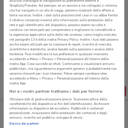
alla tua cronologia di navigazione su piattaforme esterne a
Shopfully/Tiendeo. Ad esempio, se un servizio a noi collegato ci informa
che hai navigato in un sito di viaggi, potremo mostrarti delle offerte a
tema vacanze. Inoltre, i dati sulla posizione (nel caso in cui abbia fornito
il relativo consenso) insieme alle informazioni sulle prestazioni della
Ci dispiace, al momento non abbiamo pubblicato
rete e agli identificativi del dispositivo, possono essere raccolte e
condivisi con terze parti per comprendere e migliorare la connettività e
volantini nella tua zona. Riprova più tardi.
le esperienze applicative sulle delle reti wireless, come meglio indicato
nel paragrafo 13.b della nostra Privacy Policy. Inoltre, i tuoi dati possono
anche essere utilizzati per la creazione di report, ricerche di mercato,
scientifiche e statistiche, analisi basate sulla posizione e analisi delle
tendenze. Puoi modificare le tue preferenze in qualsiasi momento
accedendo a Menu > Privacy > Personalizzazione all'interno della
nostra App. Cosa succede se rifiuti: Continuerai a visualizzare annunci
Porta DoveConviene sempre con te!
pubblicitari, ma riguarderanno argomenti generici e probabilmente non
Puoi trovare le migliori offerte dei negozi vicino a te,
saranno rilevanti per i tuoi interessi. Potrai sempre cambiare idea
salvarle e creare la tua lista del risparmio, comodamente
accedendo a Menu > Privacy > Personalizzazione all'interno della
dal tuo cellulare.
nostra App.
SCARICA L’APP
Noi e i nostri partner trattiamo i dati per fornire:
Utilizzare dati di geolocalizzazione precisi. Scansione attiva delle
caratteristiche del dispositivo ai fini dell’identificazione. Archiviare
informazioni su dispositivo e/o accedervi. Pubblicità e contenuti
personalizzati, misurazione delle prestazioni dei contenuti e degli
Negozi Cattolica a Bari
annunci, ricerche sul pubblico, sviluppo di servizi.
Elenco dei partner