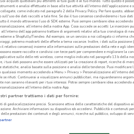
i tuoi acquisti quotidiani più attinenti ai tuoi gusti e al tuo mondo. Tutto questo è possi
 strumenti e analisi effettuate in base alle tue attività all'interno dell'applicazione e 
collegate, come indicato nel paragrafo 2 della Privacy Policy. Per fare questo, abbi
 sull'uso dei dati raccolti a tale fine. Se dai il tuo consenso condivideremo i tuoi dati
tutto il mondo attraverso l’uso di SDK esterne. Puoi sempre cambiare idea accedend
rsonalizzazione, all’interno della nostra App. Cosa succede se accetti: Le inserzioni pu
i all'interno dell’app potranno trattare di argomenti relativi alla tua cronologia di na
esterne a Shopfully/Tiendeo. Ad esempio, se un servizio a noi collegato ci informa ch
i viaggi, potremo mostrarti delle offerte a tema vacanze. Inoltre, i dati sulla posizione 
o il relativo consenso) insieme alle informazioni sulle prestazioni della rete e agli ident
 possono essere raccolte e condivisi con terze parti per comprendere e migliorare la conn
pplicative sulle delle reti wireless, come meglio indicato nel paragrafo 13.b della no
re, i tuoi dati possono anche essere utilizzati per la creazione di report, ricerche di mer
 e statistiche, analisi basate sulla posizione e analisi delle tendenze. Puoi modificare l
in qualsiasi momento accedendo a Menu > Privacy > Personalizzazione all'interno del
 se rifiuti: Continuerai a visualizzare annunci pubblicitari, ma riguarderanno argome
te non saranno rilevanti per i tuoi interessi. Potrai sempre cambiare idea accedendo
rsonalizzazione all'interno della nostra App.
stri partner trattiamo i dati per fornire:
ti di geolocalizzazione precisi. Scansione attiva delle caratteristiche del dispositivo ai 
icazione. Archiviare informazioni su dispositivo e/o accedervi. Pubblicità e contenuti per
delle prestazioni dei contenuti e degli annunci, ricerche sul pubblico, sviluppo di servi
partner