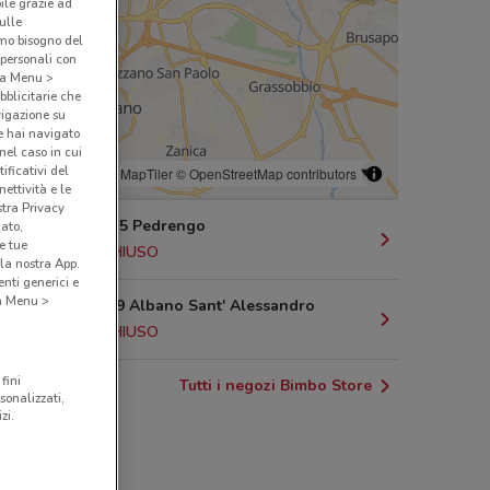
bile grazie ad
sulle
amo bisogno del
 personali con
o a Menu >
bblicitarie che
vigazione su
e hai navigato
(nel caso in cui
ificativi del
© MapTiler
© OpenStreetMap contributors
ettività e le
stra Privacy
Via Tonale, 5 Pedrengo
cato,
e tue
10.6 km
CHIUSO
la nostra App.
nti generici e
 a Menu >
Via Tonale 9 Albano Sant' Alessandro
11.3 km
CHIUSO
fini
Tutti i negozi Bimbo Store
sonalizzati,
zi.