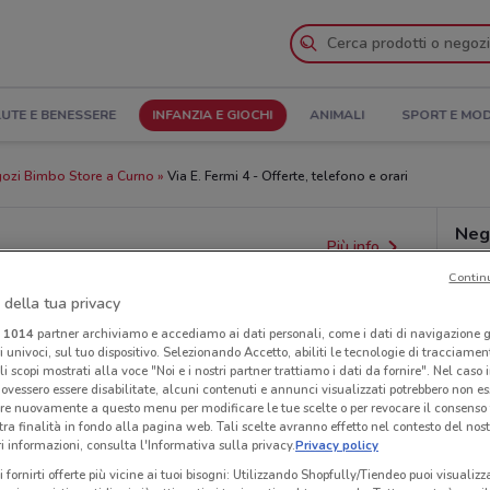
UTE E BENESSERE
INFANZIA E GIOCHI
ANIMALI
SPORT E MO
ozi Bimbo Store a Curno
Via E. Fermi 4 - Offerte, telefono e orari
Neg
Più info
Contin
 della tua privacy
i
1014
partner archiviamo e accediamo ai dati personali, come i dati di navigazione g
ri univoci, sul tuo dispositivo. Selezionando Accetto, abiliti le tecnologie di tracciame
li scopi mostrati alla voce "Noi e i nostri partner trattiamo i dati da fornire". Nel caso 
ovessero essere disabilitate, alcuni contenuti e annunci visualizzati potrebbero non ess
re nuovamente a questo menu per modificare le tue scelte o per revocare il consenso
tra finalità in fondo alla pagina web. Tali scelte avranno effetto nel contesto del nost
 informazioni, consulta l'Informativa sulla privacy.
Privacy policy
i fornirti offerte più vicine ai tuoi bisogni: Utilizzando Shopfully/Tiendeo puoi visualizz