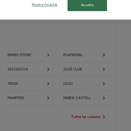
Mostra finalità
Accetto
BIMBO STORE
PLAYMOBIL
SELEGIOCHI
JOUÈ CLUB
TRUDI
LEGO
PAMPERS
FABER-CASTELL
Tutte le catene