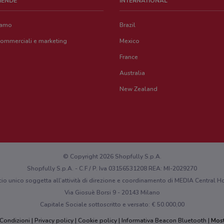
ZIENDE
INTERNATIONAL
iamo
Brazil
commerciali e marketing
Mexico
France
Australia
New Zealand
© Copyright 2026 Shopfully S.p.A.
Shopfully S.p.A. - C.F / P. Iva 03156531208 REA: MI-2029270
cio unico soggetta all’attività di direzione e coordinamento di MEDIA Central
Via Giosuè Borsi 9 - 20143 Milano
Capitale Sociale sottoscritto e versato: € 50.000,00
 Condizioni
Privacy policy
Cookie policy
Informativa Beacon Bluetooth
Most