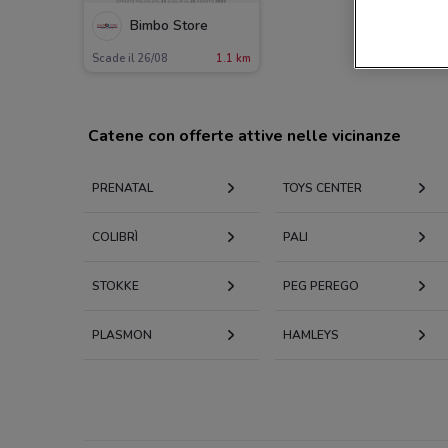
Bimbo Store
Scade il 26/08
1.1 km
Catene con offerte attive nelle vicinanze
PRENATAL
TOYS CENTER
COLIBRÌ
PALI
STOKKE
PEG PEREGO
PLASMON
HAMLEYS