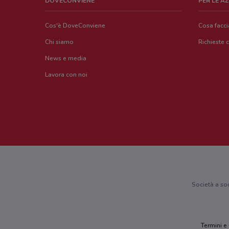
DOVECONVIENE
PER LE A
Cos'è DoveConviene
Cosa facc
Chi siamo
Richieste 
News e media
Lavora con noi
Società a so
Termini e