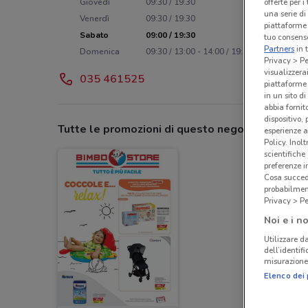
offerte per 
Giovedì
09:30 / 19:30
una serie di
Venerdì
09:30 / 19:30
piattaforme 
Sabato
09:00 / 19:30
tuo consenso
Partners
in 
Domenica
09:30 / 13:00 - 14:00 / 19:30
Privacy > Pe
visualizzera
035 461525
piattaforme 
in un sito d
abbia fornit
dispositivo,
Tutte le promozioni di questo negozio
esperienze a
Policy. Inolt
scientifiche
preferenze 
Cosa succede
probabilmen
Privacy > Pe
Noi e i no
Utilizzare da
dell’identif
misurazione 
Elenco dei 