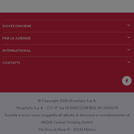
DOVECONVIENE
Cos'è DoveConviene
PER LE AZIENDE
Chi siamo
Cosa facciamo
INTERNATIONAL
News e media
Richieste commerciali e marketing
Brazil
CONTATTI
Lavora con noi
Mexico
Segnalazione punto vendita
France
Segnalazione Volantino
Australia
Hai un malfunzionamento sul web o sull'app?
New Zealand
© Copyright 2026 Shopfully S.p.A.
Shopfully S.p.A. - C.F / P. Iva 03156531208 REA: MI-2029270
Società a socio unico soggetta all’attività di direzione e coordinamento di
MEDIA Central Holding GmbH
Via Giosuè Borsi 9 - 20143 Milano