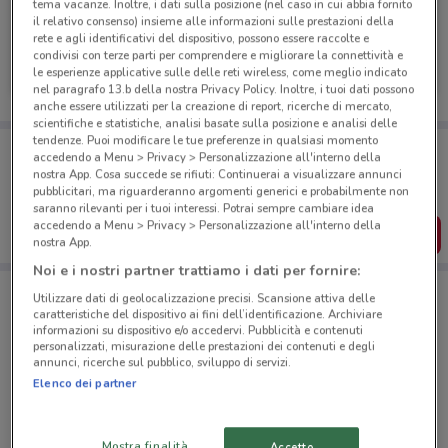
tema vacanze. Inoltre, i dati sulla posizione (nel caso in cui abbia fornito
il relativo consenso) insieme alle informazioni sulle prestazioni della
rete e agli identificativi del dispositivo, possono essere raccolte e
Arcaplanet
condivisi con terze parti per comprendere e migliorare la connettività e
le esperienze applicative sulle delle reti wireless, come meglio indicato
Scade il 16/08
1.2 km
nel paragrafo 13.b della nostra Privacy Policy. Inoltre, i tuoi dati possono
anche essere utilizzati per la creazione di report, ricerche di mercato,
scientifiche e statistiche, analisi basate sulla posizione e analisi delle
tendenze. Puoi modificare le tue preferenze in qualsiasi momento
Porta DoveConviene sempre con te!
accedendo a Menu > Privacy > Personalizzazione all'interno della
Puoi trovare le migliori offerte dei negozi vicino a te,
nostra App. Cosa succede se rifiuti: Continuerai a visualizzare annunci
salvarle e creare la tua lista del risparmio, comodamente
pubblicitari, ma riguarderanno argomenti generici e probabilmente non
dal tuo cellulare.
saranno rilevanti per i tuoi interessi. Potrai sempre cambiare idea
accedendo a Menu > Privacy > Personalizzazione all'interno della
SCARICA L’APP
nostra App.
Noi e i nostri partner trattiamo i dati per fornire:
Utilizzare dati di geolocalizzazione precisi. Scansione attiva delle
Negozi Arcaplanet a Catania
caratteristiche del dispositivo ai fini dell’identificazione. Archiviare
informazioni su dispositivo e/o accedervi. Pubblicità e contenuti
personalizzati, misurazione delle prestazioni dei contenuti e degli
annunci, ricerche sul pubblico, sviluppo di servizi.
Elenco dei partner
Mostra finalità
Accetto