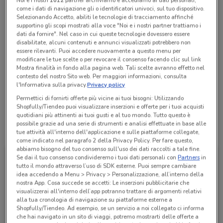
come i dati di navigazione gli o identificatori univoci, sul tuo dispositivo.
Chiama il negozio
Selezionando Accetto, abiliti le tecnologie di tracciamento affinché
supportino gli scopi mostrati alla voce "Noi e i nostri partner trattiamo i
dati da fornire". Nel caso in cui queste tecnologie dovessero essere
Aperto
disabilitate, alcuni contenuti e annunci visualizzati potrebbero non
Lunedì
Martedì
Mercoledì
09:00 / 21:00
09:00 / 21:00
09:00 / 21:00
essere rilevanti. Puoi accedere nuovamente a questo menu per
Giovedì
09:00 / 21:00
modificare le tue scelte o per revocare il consenso facendo clic sul link
Venerdì
Sabato
Domenica
09:00 / 21:00
09:00 / 21:00
09:00 / 21:00
Mostra finalità in fondo alla pagina web. Tali scelte avranno effetto nel
0956132870
contesto del nostro Sito web. Per maggiori informazioni, consulta
l'Informativa sulla privacy.
Privacy policy
C/O Centri Commerciale Auchan Porte Di Catania
Permettici di fornirti offerte più vicine ai tuoi bisogni: Utilizzando
Shopfully/Tiendeo puoi visualizzare inserzioni e offerte per i tuoi acquisti
quotidiani più attinenti ai tuoi gusti e al tuo mondo. Tutto questo è
possibile grazie ad una serie di strumenti e analisi effettuate in base alle
Tutte le promozioni di questo negozio
tue attività all'interno dell'applicazione e sulle piattaforme collegate,
come indicato nel paragrafo 2 della Privacy Policy. Per fare questo,
abbiamo bisogno del tuo consenso sull'uso dei dati raccolti a tale fine.
Se dai il tuo consenso condivideremo i tuoi dati personali con
Partners
in
tutto il mondo attraverso l’uso di SDK esterne. Puoi sempre cambiare
idea accedendo a Menu > Privacy > Personalizzazione, all’interno della
nostra App. Cosa succede se accetti: Le inserzioni pubblicitarie che
visualizzerai all'interno dell’app potranno trattare di argomenti relativi
alla tua cronologia di navigazione su piattaforme esterne a
Shopfully/Tiendeo. Ad esempio, se un servizio a noi collegato ci informa
che hai navigato in un sito di viaggi, potremo mostrarti delle offerte a