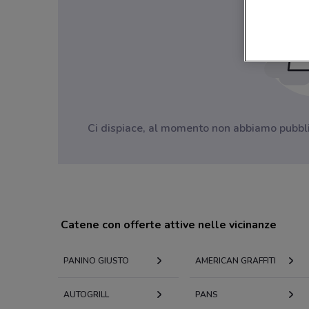
Ci dispiace, al momento non abbiamo pubblica
Catene con offerte attive nelle vicinanze
PANINO GIUSTO
AMERICAN GRAFFITI
AUTOGRILL
PANS