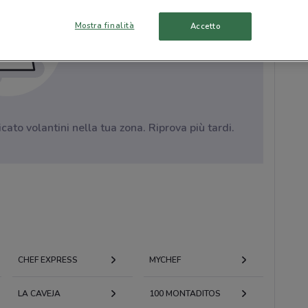
Mostra finalità
Accetto
to volantini nella tua zona. Riprova più tardi.
CHEF EXPRESS
MYCHEF
LA CAVEJA
100 MONTADITOS