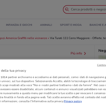
INFANZIA E GIOCHI
ANIMALI
SPORT E MODA
BANCHE E 
ozi America Graffiti nelle vicinanze
Via Turati 111 Cerro Maggiore - Offerte, te
Nego
Più info
Contin
 della tua privacy
i
1014
partner archiviamo e accediamo ai dati personali, come i dati di navigazione g
ri univoci, sul tuo dispositivo. Selezionando Accetto, abiliti le tecnologie di tracciame
li scopi mostrati alla voce "Noi e i nostri partner trattiamo i dati da fornire". Nel caso 
ovessero essere disabilitate, alcuni contenuti e annunci visualizzati potrebbero non ess
re nuovamente a questo menu per modificare le tue scelte o per revocare il consenso
tra finalità in fondo alla pagina web. Tali scelte avranno effetto nel contesto del nost
provvedimenti regionali o nazionali. Verifica l’accuratezza
 informazioni, consulta l'Informativa sulla privacy.
Privacy policy