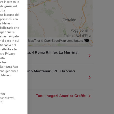
are inserzioni e
bile grazie ad
sulle
amo bisogno del
 personali con
o a Menu >
bblicitarie che
vigazione su
e hai navigato
© MapTiler
© OpenStreetMap contributors
(nel caso in cui
ificativi del
ettività e le
Via Acerenza, 4 Roma Rm (ex La Murrina)
stra Privacy
cato,
13 km
e tue
la nostra App.
Via Geminiano Montanari, P.C. Da Vinci
nti generici e
 a Menu >
Fiumicino
19.1 km
fini
Tutti i negozi America Graffiti
sonalizzati,
zi.