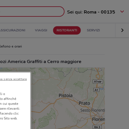
Sei qui:
Roma - 00135
ASSICURAZIONI
VIAGGI
RISTORANTI
SERVIZI
lefono e orari
zi America Graffiti a Cerro maggiore
ua senza accettare
li o
nto affinché
in cui queste
ere rilevanti.
 facendo clic
ro Sito web.