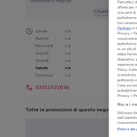
chiamando il negozio.
Permettici d
offerte per 
Chiama il negozio
una serie di
piattaforme 
tuo consenso
Partners
in 
Lunedì
n.d.
Privacy > Pe
Martedì
n.d.
visualizzera
piattaforme 
Mercoledì
n.d.
in un sito d
Giovedì
n.d.
abbia fornit
dispositivo,
Venerdì
n.d.
esperienze a
Sabato
n.d.
Policy. Inolt
scientifiche
Domenica
n.d.
preferenze 
Cosa succede
03311521636
probabilmen
Privacy > Pe
Noi e i no
Tutte le promozioni di questo negozio
Utilizzare da
dell’identif
misurazione 
Elenco dei 