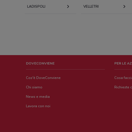
LADISPOLI
VELLETRI
DOVECONVIENE
PER LE A
Cos'è DoveConviene
Cosa facc
Chi siamo
Richieste 
News e media
Lavora con noi