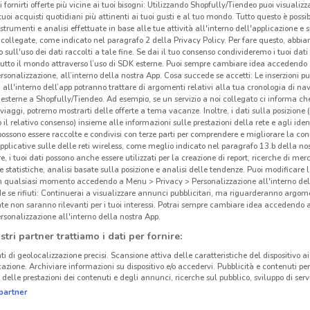
i fornirti offerte più vicine ai tuoi bisogni: Utilizzando Shopfully/Tiendeo puoi visualizz
i tuoi acquisti quotidiani più attinenti ai tuoi gusti e al tuo mondo. Tutto questo è possi
 strumenti e analisi effettuate in base alle tue attività all'interno dell'applicazione e 
collegate, come indicato nel paragrafo 2 della Privacy Policy. Per fare questo, abbi
 sull'uso dei dati raccolti a tale fine. Se dai il tuo consenso condivideremo i tuoi dati
tutto il mondo attraverso l’uso di SDK esterne. Puoi sempre cambiare idea accedend
rsonalizzazione, all’interno della nostra App. Cosa succede se accetti: Le inserzioni pu
i all'interno dell’app potranno trattare di argomenti relativi alla tua cronologia di na
esterne a Shopfully/Tiendeo. Ad esempio, se un servizio a noi collegato ci informa ch
i viaggi, potremo mostrarti delle offerte a tema vacanze. Inoltre, i dati sulla posizione 
o il relativo consenso) insieme alle informazioni sulle prestazioni della rete e agli ident
 possono essere raccolte e condivisi con terze parti per comprendere e migliorare la conn
pplicative sulle delle reti wireless, come meglio indicato nel paragrafo 13.b della no
re, i tuoi dati possono anche essere utilizzati per la creazione di report, ricerche di mer
 e statistiche, analisi basate sulla posizione e analisi delle tendenze. Puoi modificare l
in qualsiasi momento accedendo a Menu > Privacy > Personalizzazione all'interno del
 se rifiuti: Continuerai a visualizzare annunci pubblicitari, ma riguarderanno argome
te non saranno rilevanti per i tuoi interessi. Potrai sempre cambiare idea accedendo
rsonalizzazione all'interno della nostra App.
stri partner trattiamo i dati per fornire:
ti di geolocalizzazione precisi. Scansione attiva delle caratteristiche del dispositivo ai 
icazione. Archiviare informazioni su dispositivo e/o accedervi. Pubblicità e contenuti per
delle prestazioni dei contenuti e degli annunci, ricerche sul pubblico, sviluppo di servi
partner