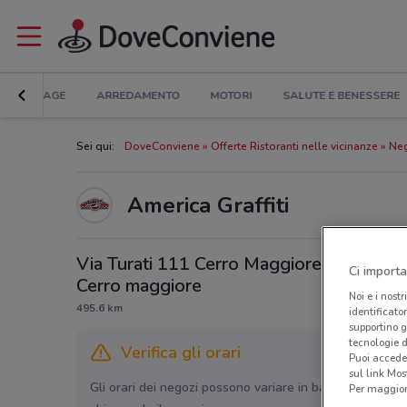
BRICOLAGE
ARREDAMENTO
MOTORI
SALUTE E BENESSERE
Sei qui:
DoveConviene
Offerte Ristoranti nelle vicinanze
Neg
America Graffiti
Via Turati 111 Cerro Maggiore,
Ci importa
Cerro maggiore
Noi e i nostr
495.6 km
identificato
supportino g
tecnologie d
Verifica gli orari
Puoi accede
sul link Mos
Gli orari dei negozi possono variare in base agli ultimi 
Per maggiori