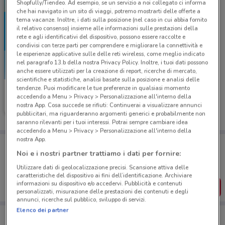
Shopfully/Tiendeo. Ad esempio, se un servizio a noi collegato ci informa
che hai navigato in un sito di viaggi, potremo mostrarti delle offerte a
tema vacanze. Inoltre, i dati sulla posizione (nel caso in cui abbia fornito
il relativo consenso) insieme alle informazioni sulle prestazioni della
rete e agli identificativi del dispositivo, possono essere raccolte e
condivisi con terze parti per comprendere e migliorare la connettività e
le esperienze applicative sulle delle reti wireless, come meglio indicato
nel paragrafo 13.b della nostra Privacy Policy. Inoltre, i tuoi dati possono
anche essere utilizzati per la creazione di report, ricerche di mercato,
scientifiche e statistiche, analisi basate sulla posizione e analisi delle
tendenze. Puoi modificare le tue preferenze in qualsiasi momento
McDonald's
accedendo a Menu > Privacy > Personalizzazione all'interno della
nostra App. Cosa succede se rifiuti: Continuerai a visualizzare annunci
Scade giovedì
1.6 km
pubblicitari, ma riguarderanno argomenti generici e probabilmente non
saranno rilevanti per i tuoi interessi. Potrai sempre cambiare idea
accedendo a Menu > Privacy > Personalizzazione all'interno della
nostra App.
Porta DoveConviene sempre con te!
Puoi trovare le migliori offerte dei negozi vicino a te,
Noi e i nostri partner trattiamo i dati per fornire:
salvarle e creare la tua lista del risparmio, comodamente
Utilizzare dati di geolocalizzazione precisi. Scansione attiva delle
dal tuo cellulare.
caratteristiche del dispositivo ai fini dell’identificazione. Archiviare
informazioni su dispositivo e/o accedervi. Pubblicità e contenuti
SCARICA L’APP
personalizzati, misurazione delle prestazioni dei contenuti e degli
annunci, ricerche sul pubblico, sviluppo di servizi.
Elenco dei partner