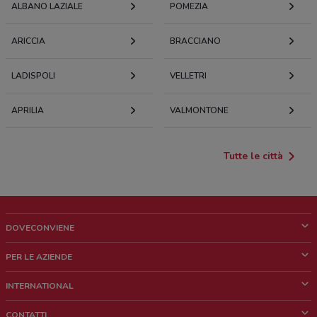
ALBANO LAZIALE
POMEZIA
ARICCIA
BRACCIANO
LADISPOLI
VELLETRI
APRILIA
VALMONTONE
Tutte le città
DOVECONVIENE
Cos'è DoveConviene
PER LE AZIENDE
Chi siamo
Cosa facciamo
INTERNATIONAL
News e media
Richieste commerciali e marketing
Brazil
CONTATTI