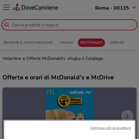
Roma - 00135
BANCHE E ASSICURAZIONI
VIAGGI
RISTORANTI
SERVIZI
Volantino e Offerte McDonald's: sfoglia il Catalogo
Offerte e orari di McDonald's e McDrive
Continua senza accettare