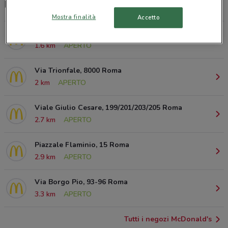
McDrive, orari e ristoranti McDonald's
Mostra finalità
Accetto
Corso Francia, 80 Roma
1.6 km
APERTO
Via Trionfale, 8000 Roma
2 km
APERTO
Viale Giulio Cesare, 199/201/203/205 Roma
2.7 km
APERTO
Piazzale Flaminio, 15 Roma
2.9 km
APERTO
Via Borgo Pio, 93-96 Roma
3.3 km
APERTO
Tutti i negozi McDonald's