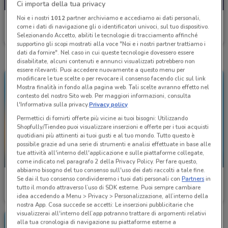
Ci importa della tua privacy
Noi e i nostri
1012
partner archiviamo e accediamo ai dati personali,
McDonald's
come i dati di navigazione gli o identificatori univoci, sul tuo dispositivo.
Selezionando Accetto, abiliti le tecnologie di tracciamento affinché
Scade domenica
1.6 km
supportino gli scopi mostrati alla voce "Noi e i nostri partner trattiamo i
dati da fornire". Nel caso in cui queste tecnologie dovessero essere
disabilitate, alcuni contenuti e annunci visualizzati potrebbero non
essere rilevanti. Puoi accedere nuovamente a questo menu per
modificare le tue scelte o per revocare il consenso facendo clic sul link
Mostra finalità in fondo alla pagina web. Tali scelte avranno effetto nel
contesto del nostro Sito web. Per maggiori informazioni, consulta
l'Informativa sulla privacy.
Privacy policy
Permettici di fornirti offerte più vicine ai tuoi bisogni: Utilizzando
Shopfully/Tiendeo puoi visualizzare inserzioni e offerte per i tuoi acquisti
quotidiani più attinenti ai tuoi gusti e al tuo mondo. Tutto questo è
possibile grazie ad una serie di strumenti e analisi effettuate in base alle
tue attività all'interno dell'applicazione e sulle piattaforme collegate,
-2 GIORNI
-2 GIORNI
come indicato nel paragrafo 2 della Privacy Policy. Per fare questo,
abbiamo bisogno del tuo consenso sull'uso dei dati raccolti a tale fine.
McDonald's
McDonald's
Se dai il tuo consenso condivideremo i tuoi dati personali con
Partners
in
tutto il mondo attraverso l’uso di SDK esterne. Puoi sempre cambiare
Scade domenica
1.6 km
Scade domenica
1.6 km
idea accedendo a Menu > Privacy > Personalizzazione, all’interno della
nostra App. Cosa succede se accetti: Le inserzioni pubblicitarie che
visualizzerai all'interno dell’app potranno trattare di argomenti relativi
alla tua cronologia di navigazione su piattaforme esterne a