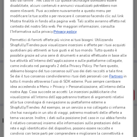
dati da fornire". Nel caso in cui queste tecnologie dovessero essere
disabilitate, alcuni contenuti e annunci visualizzati potrebbero non
essere rilevanti. Puoi accedere nuovamente a questo menu per
modificare le tue scelte o per revocare il consenso facendo clic sul link
Mostra finalità in fondo alla pagina web. Tali scelte avranno effetto nel
Ci dispiace, al momento non abbiamo pubblicato
contesto del nostro Sito web. Per maggiori informazioni, consulta
volantini nella tua zona. Riprova più tardi.
l'Informativa sulla privacy.
Privacy policy
Permettici di fornirti offerte più vicine ai tuoi bisogni: Utilizzando
Shopfully/Tiendeo puoi visualizzare inserzioni e offerte per i tuoi acquisti
quotidiani più attinenti ai tuoi gusti e al tuo mondo. Tutto questo è
possibile grazie ad una serie di strumenti e analisi effettuate in base alle
tue attività all'interno dell'applicazione e sulle piattaforme collegate,
come indicato nel paragrafo 2 della Privacy Policy. Per fare questo,
Porta DoveConviene sempre con te!
abbiamo bisogno del tuo consenso sull'uso dei dati raccolti a tale fine.
Puoi trovare le migliori offerte dei negozi vicino a te,
Se dai il tuo consenso condivideremo i tuoi dati personali con
Partners
in
salvarle e creare la tua lista del risparmio, comodamente
tutto il mondo attraverso l’uso di SDK esterne. Puoi sempre cambiare
dal tuo cellulare.
idea accedendo a Menu > Privacy > Personalizzazione, all’interno della
nostra App. Cosa succede se accetti: Le inserzioni pubblicitarie che
SCARICA L’APP
visualizzerai all'interno dell’app potranno trattare di argomenti relativi
alla tua cronologia di navigazione su piattaforme esterne a
Shopfully/Tiendeo. Ad esempio, se un servizio a noi collegato ci informa
che hai navigato in un sito di viaggi, potremo mostrarti delle offerte a
tema vacanze. Inoltre, i dati sulla posizione (nel caso in cui abbia fornito
Negozi Panino Giusto nelle vicinanze
il relativo consenso) insieme alle informazioni sulle prestazioni della
rete e agli identificativi del dispositivo, possono essere raccolte e
condivisi con terze parti per comprendere e migliorare la connettività e