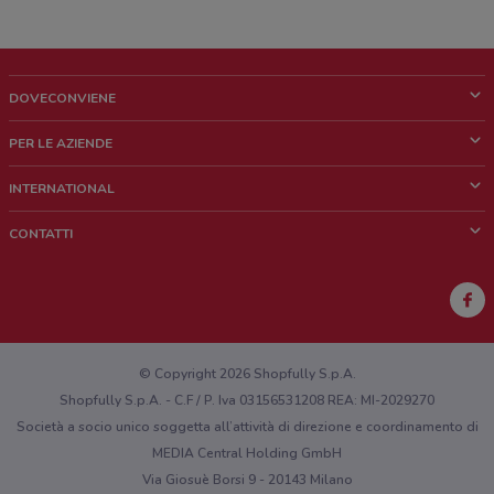
DOVECONVIENE
Cos'è DoveConviene
PER LE AZIENDE
Chi siamo
Cosa facciamo
INTERNATIONAL
News e media
Richieste commerciali e marketing
Brazil
CONTATTI
Lavora con noi
Mexico
Segnalazione punto vendita
France
Segnalazione Volantino
Australia
Hai un malfunzionamento sul web o sull'app?
New Zealand
© Copyright 2026 Shopfully S.p.A.
Shopfully S.p.A. - C.F / P. Iva 03156531208 REA: MI-2029270
Società a socio unico soggetta all’attività di direzione e coordinamento di
MEDIA Central Holding GmbH
Via Giosuè Borsi 9 - 20143 Milano