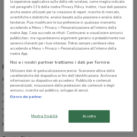
Piazza Cavour, 17 Roma
le esperienze applicative sulle delle reti wireless, come meglio indicato
nel paragrafo 13.b della nostra Privacy Policy. Inoltre, i tuoi dati possono
3.2 km
anche essere utilizzati per la creazione di report, ricerche di mercato,
scientifiche e statistiche, analisi basate sulla posizione e analisi delle
tendenze. Puoi modificare le tue preferenze in qualsiasi momento
Viale dell’Oceano Pacifico, 83 Roma
accedendo a Menu > Privacy > Personalizzazione all'interno della
12.9 km
CHIUSO
nostra App. Cosa succede se rifiuti: Continuerai a visualizzare annunci
pubblicitari, ma riguarderanno argomenti generici e probabilmente non
saranno rilevanti per i tuoi interessi. Potrai sempre cambiare idea
Tutti i negozi Panino Giusto
accedendo a Menu > Privacy > Personalizzazione all'interno della
nostra App.
Noi e i nostri partner trattiamo i dati per fornire:
Panino Giusto, offerte e negozi
Utilizzare dati di geolocalizzazione precisi. Scansione attiva delle
caratteristiche del dispositivo ai fini dell’identificazione. Archiviare
Panino Giusto
è una sofisticata
panineria
che nasce a MIlano nel
informazioni su dispositivo e/o accedervi. Pubblicità e contenuti
personalizzati, misurazione delle prestazioni dei contenuti e degli
1979. Esprime tutta la sua eccellenza in un mix di prodotto e
annunci, ricerche sul pubblico, sviluppo di servizi.
servizio di qualità a
prezzi competitivi
.
Panino Giusto
fonda le
Elenco dei partner
sue radici nella qualità dei prodotti utilizzati per farcire con
deliziosa passione tutti i loro panini. Nulla è lasciato al caso!
Sfoglia il
volantino
online su DoveConviene.it e scegli la
Mostra finalità
Accetto
promozione
che più soddisfa le tue esigenze culinarie.