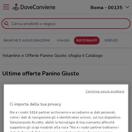
Roma - 00135
BANCHE E ASSICURAZIONI
VIAGGI
RISTORANTI
SERVIZI
Volantino e Offerte Panino Giusto: sfoglia il Catalogo
Ultime offerte Panino Giusto
Continua senza accettare
Ci importa della tua privacy
Noi e i nostri
1014
partner archiviamo e accediamo ai dati personali,
come i dati di navigazione gli o identificatori univoci, sul tuo dispositivo.
Selezionando Accetto, abiliti le tecnologie di tracciamento affinché
supportino gli scopi mostrati alla voce "Noi e i nostri partner trattiamo i