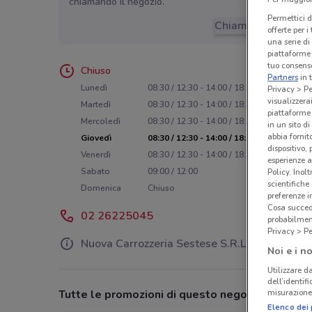
chiamando il negozio.
Permettici d
Chiama il negozio
offerte per 
una serie di
piattaforme 
tuo consenso
Chiuso
Partners
in 
Lunedì
08:30 / 12:30 - 14:00 / 18:30
Privacy > Pe
visualizzera
Martedì
08:30 / 12:30 - 14:00 / 18:30
piattaforme 
Mercoledì
08:30 / 12:30 - 14:00 / 18:30
in un sito d
abbia fornit
Giovedì
08:30 / 12:30 - 14:00 / 18:30
dispositivo,
Venerdì
08:30 / 12:30 - 14:00 / 18:30
esperienze a
Sabato
09:00 / 12:00
Policy. Inolt
scientifiche
Domenica
Chiuso
preferenze 
Cosa succede
02 26225045
probabilmen
Privacy > Pe
Nuova Carrozzeria Sestese S.R.L.
Noi e i no
Utilizzare da
dell’identif
misurazione 
Tutte le promozioni di questo negozio
Elenco dei 