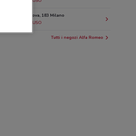
3.1 km
CHIUSO
Via Palmanova, 183 Milano
3.4 km
CHIUSO
Tutti i negozi Alfa Romeo