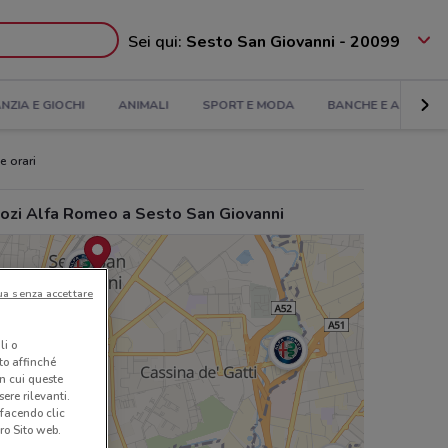
Sei qui:
Sesto San Giovanni - 20099
ANZIA E GIOCHI
ANIMALI
SPORT E MODA
BANCHE E ASSICUR
e orari
ozi Alfa Romeo a Sesto San Giovanni
ua senza accettare
li o
nto affinché
in cui queste
ere rilevanti.
 facendo clic
ro Sito web.