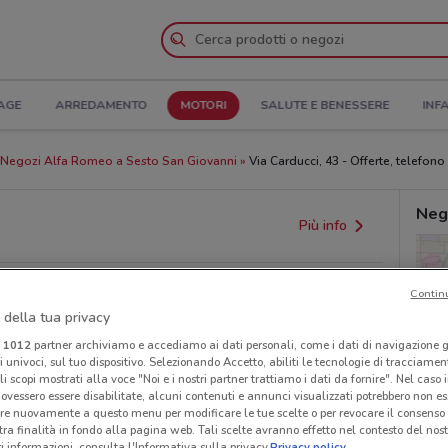
AGE
ARREDAMENTO
MOTORI
SALUTE E BENESSERE
INF
Negozi Alfa Romeo a Sesto San Giovanni
Via Carducci, 43 - Offerte, telefono 
Neg
Più info
Contin
 della tua privacy
i
1012
partner archiviamo e accediamo ai dati personali, come i dati di navigazione g
ri univoci, sul tuo dispositivo. Selezionando Accetto, abiliti le tecnologie di tracciame
li scopi mostrati alla voce "Noi e i nostri partner trattiamo i dati da fornire". Nel caso 
ovessero essere disabilitate, alcuni contenuti e annunci visualizzati potrebbero non ess
re nuovamente a questo menu per modificare le tue scelte o per revocare il consenso
provvedimenti regionali o nazionali. Verifica l’accuratezza
tra finalità in fondo alla pagina web. Tali scelte avranno effetto nel contesto del nost
 informazioni, consulta l'Informativa sulla privacy.
Privacy policy