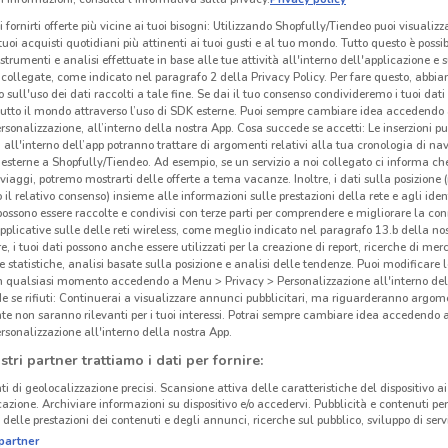
i fornirti offerte più vicine ai tuoi bisogni: Utilizzando Shopfully/Tiendeo puoi visualizz
i tuoi acquisti quotidiani più attinenti ai tuoi gusti e al tuo mondo. Tutto questo è possi
 strumenti e analisi effettuate in base alle tue attività all'interno dell'applicazione e 
collegate, come indicato nel paragrafo 2 della Privacy Policy. Per fare questo, abbi
 sull'uso dei dati raccolti a tale fine. Se dai il tuo consenso condivideremo i tuoi dati
tutto il mondo attraverso l’uso di SDK esterne. Puoi sempre cambiare idea accedend
rsonalizzazione, all’interno della nostra App. Cosa succede se accetti: Le inserzioni pu
i all'interno dell’app potranno trattare di argomenti relativi alla tua cronologia di na
esterne a Shopfully/Tiendeo. Ad esempio, se un servizio a noi collegato ci informa ch
i viaggi, potremo mostrarti delle offerte a tema vacanze. Inoltre, i dati sulla posizione 
o il relativo consenso) insieme alle informazioni sulle prestazioni della rete e agli ident
 possono essere raccolte e condivisi con terze parti per comprendere e migliorare la conn
pplicative sulle delle reti wireless, come meglio indicato nel paragrafo 13.b della no
re, i tuoi dati possono anche essere utilizzati per la creazione di report, ricerche di mer
 e statistiche, analisi basate sulla posizione e analisi delle tendenze. Puoi modificare l
in qualsiasi momento accedendo a Menu > Privacy > Personalizzazione all'interno del
 se rifiuti: Continuerai a visualizzare annunci pubblicitari, ma riguarderanno argome
te non saranno rilevanti per i tuoi interessi. Potrai sempre cambiare idea accedendo
rsonalizzazione all'interno della nostra App.
stri partner trattiamo i dati per fornire:
ti di geolocalizzazione precisi. Scansione attiva delle caratteristiche del dispositivo ai 
icazione. Archiviare informazioni su dispositivo e/o accedervi. Pubblicità e contenuti per
delle prestazioni dei contenuti e degli annunci, ricerche sul pubblico, sviluppo di servi
partner