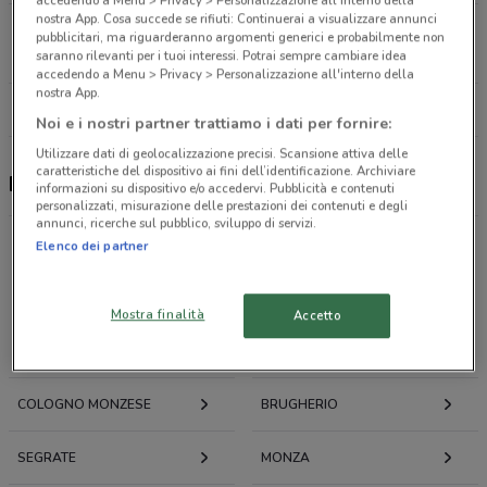
nostra App. Cosa succede se rifiuti: Continuerai a visualizzare annunci
Via Valdossola, 7 Cinisello Balsamo
pubblicitari, ma riguarderanno argomenti generici e probabilmente non
1.7 km
CHIUSO
saranno rilevanti per i tuoi interessi. Potrai sempre cambiare idea
accedendo a Menu > Privacy > Personalizzazione all'interno della
nostra App.
Tutti i negozi Pneusmarket
Noi e i nostri partner trattiamo i dati per fornire:
Utilizzare dati di geolocalizzazione precisi. Scansione attiva delle
caratteristiche del dispositivo ai fini dell’identificazione. Archiviare
Pneusmarket, offerte e concessionari
informazioni su dispositivo e/o accedervi. Pubblicità e contenuti
personalizzati, misurazione delle prestazioni dei contenuti e degli
annunci, ricerche sul pubblico, sviluppo di servizi.
Elenco dei partner
Offerte volantini e cataloghi per città nelle vicinanze
Mostra finalità
Accetto
SESTO SAN GIOVANNI
CINISELLO BALSAMO
COLOGNO MONZESE
BRUGHERIO
SEGRATE
MONZA