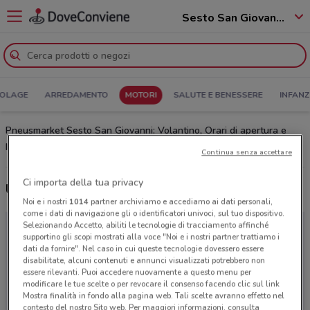
Sesto San Giovanni - 20099
COLAGE
ARREDAMENTO
MOTORI
SALUTE E BENESSERE
INFANZ
Pneusmarket Sesto San Giovanni: Volantino, Orari di apertura e
Indirizzi
Continua senza accettare
Ci importa della tua privacy
Ultime offerte del volantino Pneusmarket
Noi e i nostri
1014
partner archiviamo e accediamo ai dati personali,
come i dati di navigazione gli o identificatori univoci, sul tuo dispositivo.
Selezionando Accetto, abiliti le tecnologie di tracciamento affinché
supportino gli scopi mostrati alla voce "Noi e i nostri partner trattiamo i
dati da fornire". Nel caso in cui queste tecnologie dovessero essere
disabilitate, alcuni contenuti e annunci visualizzati potrebbero non
essere rilevanti. Puoi accedere nuovamente a questo menu per
modificare le tue scelte o per revocare il consenso facendo clic sul link
Mostra finalità in fondo alla pagina web. Tali scelte avranno effetto nel
contesto del nostro Sito web. Per maggiori informazioni, consulta