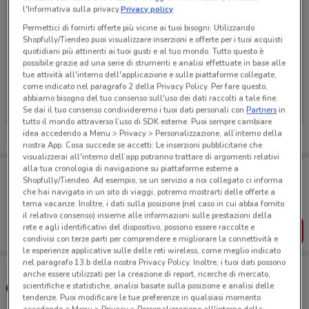
l'Informativa sulla privacy.
Privacy policy
Permettici di fornirti offerte più vicine ai tuoi bisogni: Utilizzando
Shopfully/Tiendeo puoi visualizzare inserzioni e offerte per i tuoi acquisti
quotidiani più attinenti ai tuoi gusti e al tuo mondo. Tutto questo è
possibile grazie ad una serie di strumenti e analisi effettuate in base alle
Ci dispiace, al momento non abbiamo pubblicato
tue attività all'interno dell'applicazione e sulle piattaforme collegate,
come indicato nel paragrafo 2 della Privacy Policy. Per fare questo,
volantini nella tua zona. Riprova più tardi.
abbiamo bisogno del tuo consenso sull'uso dei dati raccolti a tale fine.
Se dai il tuo consenso condivideremo i tuoi dati personali con
Partners
in
tutto il mondo attraverso l’uso di SDK esterne. Puoi sempre cambiare
idea accedendo a Menu > Privacy > Personalizzazione, all’interno della
nostra App. Cosa succede se accetti: Le inserzioni pubblicitarie che
visualizzerai all'interno dell’app potranno trattare di argomenti relativi
alla tua cronologia di navigazione su piattaforme esterne a
Porta DoveConviene sempre con te!
Shopfully/Tiendeo. Ad esempio, se un servizio a noi collegato ci informa
Puoi trovare le migliori offerte dei negozi vicino a te,
che hai navigato in un sito di viaggi, potremo mostrarti delle offerte a
salvarle e creare la tua lista del risparmio, comodamente
tema vacanze. Inoltre, i dati sulla posizione (nel caso in cui abbia fornito
dal tuo cellulare.
il relativo consenso) insieme alle informazioni sulle prestazioni della
rete e agli identificativi del dispositivo, possono essere raccolte e
SCARICA L’APP
condivisi con terze parti per comprendere e migliorare la connettività e
le esperienze applicative sulle delle reti wireless, come meglio indicato
nel paragrafo 13.b della nostra Privacy Policy. Inoltre, i tuoi dati possono
anche essere utilizzati per la creazione di report, ricerche di mercato,
scientifiche e statistiche, analisi basate sulla posizione e analisi delle
Concessionari Pneusmarket nelle vicinanze
tendenze. Puoi modificare le tue preferenze in qualsiasi momento
accedendo a Menu > Privacy > Personalizzazione all'interno della