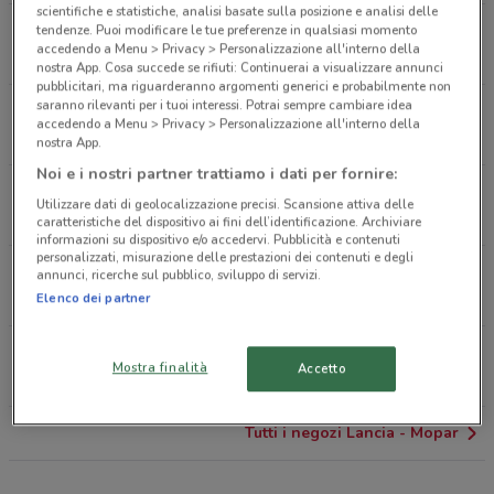
scientifiche e statistiche, analisi basate sulla posizione e analisi delle
Via Garibaldi, 18 Sesto San Giovanni
tendenze. Puoi modificare le tue preferenze in qualsiasi momento
accedendo a Menu > Privacy > Personalizzazione all'interno della
144 m
CHIUSO
nostra App. Cosa succede se rifiuti: Continuerai a visualizzare annunci
pubblicitari, ma riguarderanno argomenti generici e probabilmente non
saranno rilevanti per i tuoi interessi. Potrai sempre cambiare idea
Via Fiorani, 111/113 Sesto San Giovanni
accedendo a Menu > Privacy > Personalizzazione all'interno della
700 m
CHIUSO
nostra App.
Noi e i nostri partner trattiamo i dati per fornire:
Viale Delle Rimembranze, 54 Sesto San Giovanni
Utilizzare dati di geolocalizzazione precisi. Scansione attiva delle
979 m
caratteristiche del dispositivo ai fini dell’identificazione. Archiviare
informazioni su dispositivo e/o accedervi. Pubblicità e contenuti
personalizzati, misurazione delle prestazioni dei contenuti e degli
Viale Edison, 59 Sesto San Giovanni
annunci, ricerche sul pubblico, sviluppo di servizi.
1.2 km
CHIUSO
Elenco dei partner
Via Pitagora, 23 Milano
Mostra finalità
Accetto
1.9 km
CHIUSO
Tutti i negozi Lancia - Mopar