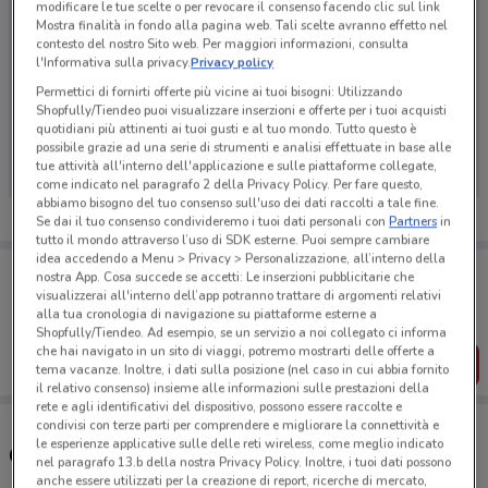
modificare le tue scelte o per revocare il consenso facendo clic sul link
Mostra finalità in fondo alla pagina web. Tali scelte avranno effetto nel
contesto del nostro Sito web. Per maggiori informazioni, consulta
l'Informativa sulla privacy.
Privacy policy
Permettici di fornirti offerte più vicine ai tuoi bisogni: Utilizzando
Shopfully/Tiendeo puoi visualizzare inserzioni e offerte per i tuoi acquisti
Ci dispiace, al momento non abbiamo pubblicato
quotidiani più attinenti ai tuoi gusti e al tuo mondo. Tutto questo è
volantini nella tua zona. Riprova più tardi.
possibile grazie ad una serie di strumenti e analisi effettuate in base alle
tue attività all'interno dell'applicazione e sulle piattaforme collegate,
come indicato nel paragrafo 2 della Privacy Policy. Per fare questo,
abbiamo bisogno del tuo consenso sull'uso dei dati raccolti a tale fine.
Se dai il tuo consenso condivideremo i tuoi dati personali con
Partners
in
tutto il mondo attraverso l’uso di SDK esterne. Puoi sempre cambiare
idea accedendo a Menu > Privacy > Personalizzazione, all’interno della
Porta DoveConviene sempre con te!
nostra App. Cosa succede se accetti: Le inserzioni pubblicitarie che
Puoi trovare le migliori offerte dei negozi vicino a te,
visualizzerai all'interno dell’app potranno trattare di argomenti relativi
salvarle e creare la tua lista del risparmio, comodamente
alla tua cronologia di navigazione su piattaforme esterne a
dal tuo cellulare.
Shopfully/Tiendeo. Ad esempio, se un servizio a noi collegato ci informa
che hai navigato in un sito di viaggi, potremo mostrarti delle offerte a
SCARICA L’APP
tema vacanze. Inoltre, i dati sulla posizione (nel caso in cui abbia fornito
il relativo consenso) insieme alle informazioni sulle prestazioni della
rete e agli identificativi del dispositivo, possono essere raccolte e
condivisi con terze parti per comprendere e migliorare la connettività e
le esperienze applicative sulle delle reti wireless, come meglio indicato
Concessionari Lancia - Mopar nelle vicinanze
nel paragrafo 13.b della nostra Privacy Policy. Inoltre, i tuoi dati possono
anche essere utilizzati per la creazione di report, ricerche di mercato,