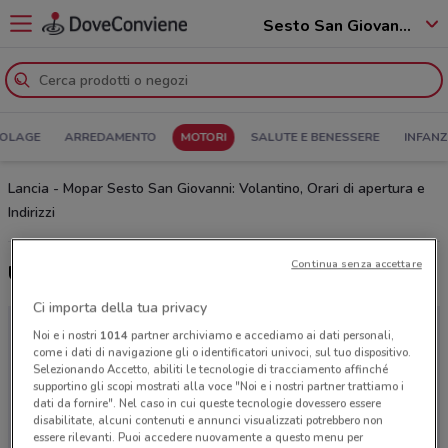
Sesto San Giovanni - 20099
COLAGE
ARREDAMENTO
MOTORI
SALUTE E BENESSERE
INFANZ
Lancia - Mopar Sesto San Giovanni: Volantino, Orari di apertura e
Indirizzi
Continua senza accettare
Ultime offerte del volantino Lancia - Mopar
Ci importa della tua privacy
Noi e i nostri
1014
partner archiviamo e accediamo ai dati personali,
come i dati di navigazione gli o identificatori univoci, sul tuo dispositivo.
Selezionando Accetto, abiliti le tecnologie di tracciamento affinché
supportino gli scopi mostrati alla voce "Noi e i nostri partner trattiamo i
dati da fornire". Nel caso in cui queste tecnologie dovessero essere
disabilitate, alcuni contenuti e annunci visualizzati potrebbero non
essere rilevanti. Puoi accedere nuovamente a questo menu per