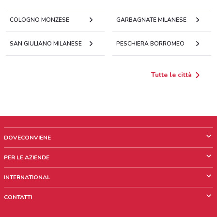
COLOGNO MONZESE
GARBAGNATE MILANESE
SAN GIULIANO MILANESE
PESCHIERA BORROMEO
Tutte le città
DOVECONVIENE
Cos'è DoveConviene
PER LE AZIENDE
Chi siamo
Cosa facciamo
INTERNATIONAL
News e media
Richieste commerciali e marketing
Brazil
CONTATTI
Lavora con noi
Mexico
Segnalazione punto vendita