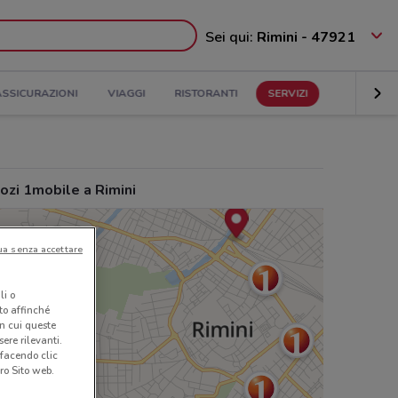
Sei qui:
Rimini - 47921
ASSICURAZIONI
VIAGGI
RISTORANTI
SERVIZI
ozi 1mobile a Rimini
ua senza accettare
li o
nto affinché
in cui queste
ere rilevanti.
 facendo clic
ro Sito web.