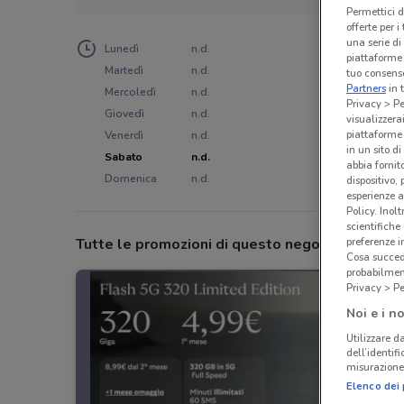
Permettici d
offerte per 
una serie di
Lunedì
n.d.
piattaforme 
Martedì
n.d.
tuo consenso
Partners
in 
Mercoledì
n.d.
Privacy > Pe
Giovedì
n.d.
visualizzera
piattaforme 
Venerdì
n.d.
in un sito d
Sabato
n.d.
abbia fornit
Domenica
n.d.
dispositivo,
esperienze a
Policy. Inolt
scientifiche
Tutte le promozioni di questo negozio
preferenze 
Cosa succede
probabilmen
Privacy > Pe
Noi e i no
Utilizzare da
dell’identif
misurazione 
Elenco dei 