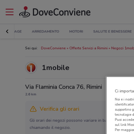
BRICOLAGE
ARREDAMENTO
MOTORI
SALUTE E BENESSERE
Sei qui:
DoveConviene
Offerte Servizi a Rimini
Negozi 1mobi
1mobile
Via Flaminia Conca 76, Rimini
Ci importa
2.6 km
Noi e i nostr
identificato
Verifica gli orari
supportino g
tecnologie d
Puoi accede
Gli orari dei negozi possono variare in base agli ultimi 
sul link Mos
chiamando il negozio.
Per maggiori