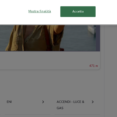
Mostra finalità
Accetto
471 m
ENI
ACCENDI - LUCE &
GAS