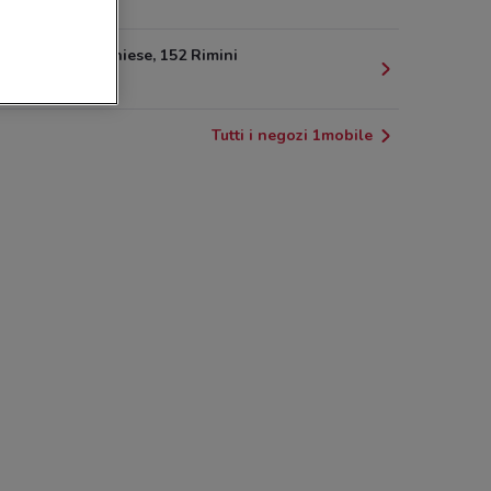
2.4 km
Via Marecchiese, 152 Rimini
2.4 km
Tutti i negozi 1mobile