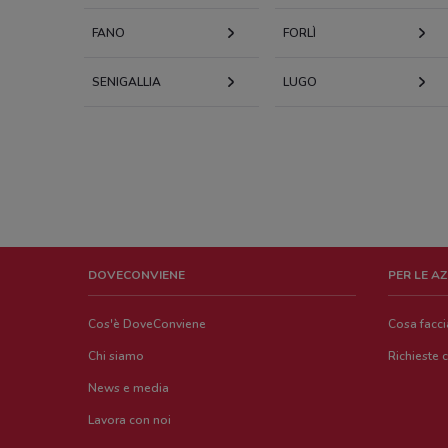
FANO
FORLÌ
SENIGALLIA
LUGO
DOVECONVIENE
PER LE A
Cos'è DoveConviene
Cosa facc
Chi siamo
Richieste 
News e media
Lavora con noi