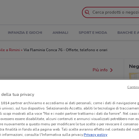
INFANZIA E GIOCHI
ANIMALI
SPORT E MODA
BANCHE E 
le a Rimini
Via Flaminia Conca 76 - Offerte, telefono e orari
Neg
Più info
Contin
 della tua privacy
i
1014
partner archiviamo e accediamo ai dati personali, come i dati di navigazione g
ri univoci, sul tuo dispositivo. Selezionando Accetto, abiliti le tecnologie di tracciame
li scopi mostrati alla voce "Noi e i nostri partner trattiamo i dati da fornire". Nel caso 
ovessero essere disabilitate, alcuni contenuti e annunci visualizzati potrebbero non ess
re nuovamente a questo menu per modificare le tue scelte o per revocare il consenso
provvedimenti regionali o nazionali. Verifica l’accuratezza
tra finalità in fondo alla pagina web. Tali scelte avranno effetto nel contesto del nost
 informazioni, consulta l'Informativa sulla privacy.
Privacy policy