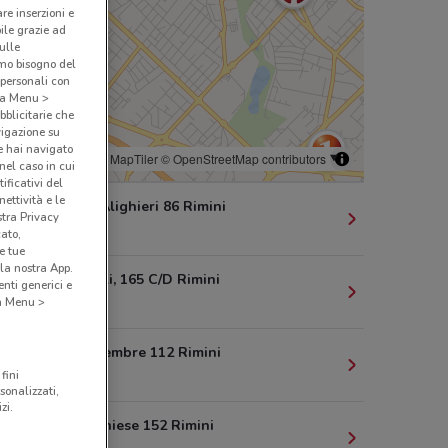
are inserzioni e
bile grazie ad
sulle
amo bisogno del
 personali con
o a Menu >
bblicitarie che
vigazione su
e hai navigato
© MapTiler
© OpenStreetMap contributors
(nel caso in cui
ificativi del
ettività e le
Via Dante Alighieri 86 Rimini
stra Privacy
470 m
cato,
e tue
la nostra App.
Viale Tripoli, 165 C/D Rimini
nti generici e
1.1 km
 a Menu >
Via Xx Settembre 112 Rimini
1.4 km
fini
sonalizzati,
zi.
Via Marecchiese 152 Rimini