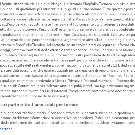
i fornirti offerte più vicine ai tuoi bisogni: Utilizzando Shopfully/Tiendeo puoi visualizz
i tuoi acquisti quotidiani più attinenti ai tuoi gusti e al tuo mondo. Tutto questo è possi
 strumenti e analisi effettuate in base alle tue attività all'interno dell'applicazione e 
collegate, come indicato nel paragrafo 2 della Privacy Policy. Per fare questo, abbi
 sull'uso dei dati raccolti a tale fine. Se dai il tuo consenso condivideremo i tuoi dati
tutto il mondo attraverso l’uso di SDK esterne. Puoi sempre cambiare idea accedend
rsonalizzazione, all’interno della nostra App. Cosa succede se accetti: Le inserzioni pu
i all'interno dell’app potranno trattare di argomenti relativi alla tua cronologia di na
esterne a Shopfully/Tiendeo. Ad esempio, se un servizio a noi collegato ci informa ch
i viaggi, potremo mostrarti delle offerte a tema vacanze. Inoltre, i dati sulla posizione 
o il relativo consenso) insieme alle informazioni sulle prestazioni della rete e agli ident
 possono essere raccolte e condivisi con terze parti per comprendere e migliorare la conn
pplicative sulle delle reti wireless, come meglio indicato nel paragrafo 13.b della no
re, i tuoi dati possono anche essere utilizzati per la creazione di report, ricerche di mer
 e statistiche, analisi basate sulla posizione e analisi delle tendenze. Puoi modificare l
in qualsiasi momento accedendo a Menu > Privacy > Personalizzazione all'interno del
 se rifiuti: Continuerai a visualizzare annunci pubblicitari, ma riguarderanno argome
te non saranno rilevanti per i tuoi interessi. Potrai sempre cambiare idea accedendo
rsonalizzazione all'interno della nostra App.
stri partner trattiamo i dati per fornire:
ti di geolocalizzazione precisi. Scansione attiva delle caratteristiche del dispositivo ai 
icazione. Archiviare informazioni su dispositivo e/o accedervi. Pubblicità e contenuti per
delle prestazioni dei contenuti e degli annunci, ricerche sul pubblico, sviluppo di servi
partner