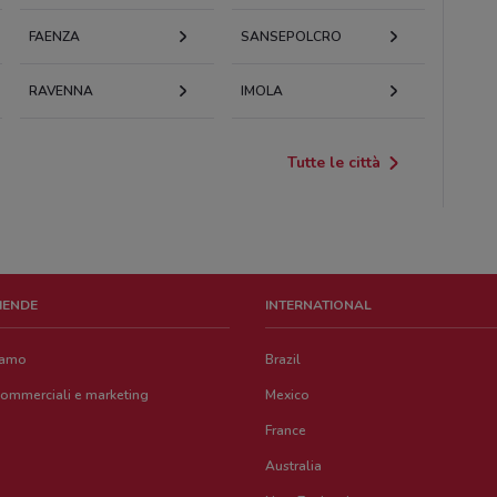
FAENZA
SANSEPOLCRO
RAVENNA
IMOLA
Tutte le città
ZIENDE
INTERNATIONAL
iamo
Brazil
commerciali e marketing
Mexico
France
Australia