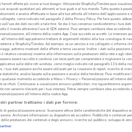
i fornirti offerte più vicine ai tuoi bisogni: Utilizzando Shopfully/Tiendeo puoi visualizz
i tuoi acquisti quotidiani più attinenti ai tuoi gusti e al tuo mondo. Tutto questo è possi
 strumenti e analisi effettuate in base alle tue attività all'interno dell'applicazione e 
collegate, come indicato nel paragrafo 2 della Privacy Policy. Per fare questo, abbi
 sull'uso dei dati raccolti a tale fine. Se dai il tuo consenso condivideremo i tuoi dati
tutto il mondo attraverso l’uso di SDK esterne. Puoi sempre cambiare idea accedend
rsonalizzazione, all’interno della nostra App. Cosa succede se accetti: Le inserzioni pu
i all'interno dell’app potranno trattare di argomenti relativi alla tua cronologia di na
esterne a Shopfully/Tiendeo. Ad esempio, se un servizio a noi collegato ci informa ch
i viaggi, potremo mostrarti delle offerte a tema vacanze. Inoltre, i dati sulla posizione 
o il relativo consenso) insieme alle informazioni sulle prestazioni della rete e agli ident
 possono essere raccolte e condivisi con terze parti per comprendere e migliorare la conn
pplicative sulle delle reti wireless, come meglio indicato nel paragrafo 13.b della no
re, i tuoi dati possono anche essere utilizzati per la creazione di report, ricerche di mer
 e statistiche, analisi basate sulla posizione e analisi delle tendenze. Puoi modificare l
in qualsiasi momento accedendo a Menu > Privacy > Personalizzazione all'interno del
 se rifiuti: Continuerai a visualizzare annunci pubblicitari, ma riguarderanno argome
te non saranno rilevanti per i tuoi interessi. Potrai sempre cambiare idea accedendo
rsonalizzazione all'interno della nostra App.
stri partner trattiamo i dati per fornire:
ti di geolocalizzazione precisi. Scansione attiva delle caratteristiche del dispositivo ai 
icazione. Archiviare informazioni su dispositivo e/o accedervi. Pubblicità e contenuti per
delle prestazioni dei contenuti e degli annunci, ricerche sul pubblico, sviluppo di servi
partner