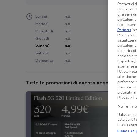
Permettici d
offerte per 
una serie di
Lunedì
n.d.
piattaforme 
Martedì
n.d.
tuo consenso
Partners
in 
Mercoledì
n.d.
Privacy > Pe
Giovedì
n.d.
visualizzera
piattaforme 
Venerdì
n.d.
in un sito d
Sabato
n.d.
abbia fornit
Domenica
n.d.
dispositivo,
esperienze a
Policy. Inolt
scientifiche
Tutte le promozioni di questo negozio
preferenze 
Cosa succede
probabilmen
Privacy > Pe
Noi e i no
Utilizzare da
dell’identif
misurazione 
Elenco dei 