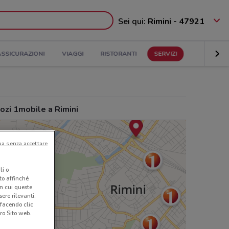
Sei qui:
Rimini - 47921
ASSICURAZIONI
VIAGGI
RISTORANTI
SERVIZI
ozi 1mobile a Rimini
ua senza accettare
li o
nto affinché
in cui queste
ere rilevanti.
 facendo clic
ro Sito web.