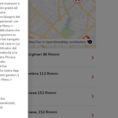
are inserzioni e
bile grazie ad
sulle
amo bisogno del
 personali con
o a Menu >
bblicitarie che
vigazione su
e hai navigato
© MapTiler
© OpenStreetMap contributors
(nel caso in cui
ificativi del
ettività e le
Via Dante Alighieri 86 Rimini
stra Privacy
470 m
cato,
e tue
la nostra App.
Via Xx Settembre 112 Rimini
nti generici e
1.4 km
 a Menu >
Via Marecchiese 152 Rimini
2.4 km
fini
sonalizzati,
zi.
Via Marecchiese, 152 Rimini