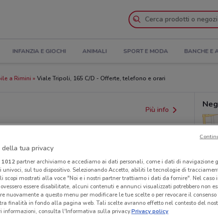
INFANZIA E GIOCHI
ANIMALI
SPORT E MODA
BANCHE E 
le a Rimini
Viale Tripoli, 165 C/D - Offerte, telefono e orari
Neg
Più info
Contin
 della tua privacy
i
1012
partner archiviamo e accediamo ai dati personali, come i dati di navigazione g
ri univoci, sul tuo dispositivo. Selezionando Accetto, abiliti le tecnologie di tracciame
li scopi mostrati alla voce "Noi e i nostri partner trattiamo i dati da fornire". Nel caso 
ovessero essere disabilitate, alcuni contenuti e annunci visualizzati potrebbero non ess
re nuovamente a questo menu per modificare le tue scelte o per revocare il consenso
provvedimenti regionali o nazionali. Verifica l’accuratezza
tra finalità in fondo alla pagina web. Tali scelte avranno effetto nel contesto del nost
 informazioni, consulta l'Informativa sulla privacy.
Privacy policy