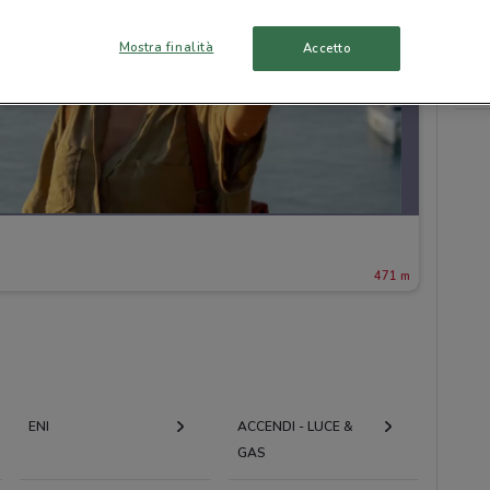
Mostra finalità
Accetto
471 m
ENI
ACCENDI - LUCE &
GAS