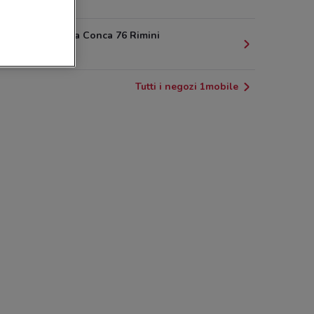
2.4 km
Via Flaminia Conca 76 Rimini
2.7 km
Tutti i negozi 1mobile