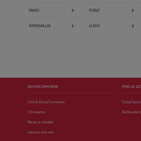
FANO
FORLÌ
SENIGALLIA
LUGO
DOVECONVIENE
PER LE A
Cos'è DoveConviene
Cosa facc
Chi siamo
Richieste 
News e media
Lavora con noi