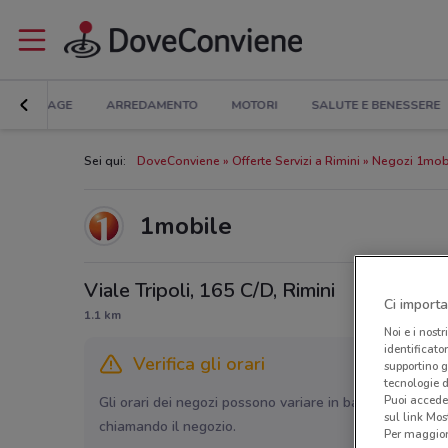
BRICOLAGE
ARREDAMENTO
MOTORI
SALUTE E BENESSERE
Sei qui:
DoveConviene
Offerte Servizi a Rimini
Negozi 1mobi
1mobile
Viale Tripoli, 165 C/D, Rimini
Ci importa
1.1 km
Noi e i nostr
identificato
Verifica gli orari
supportino g
tecnologie d
Puoi accede
Gli orari dei negozi possono variare in base agli ultimi 
sul link Mos
chiamando il negozio.
Per maggiori