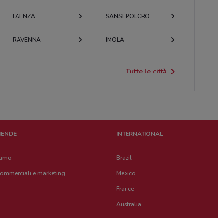
FAENZA
SANSEPOLCRO
RAVENNA
IMOLA
Tutte le città
ZIENDE
INTERNATIONAL
iamo
Brazil
commerciali e marketing
Mexico
France
Australia