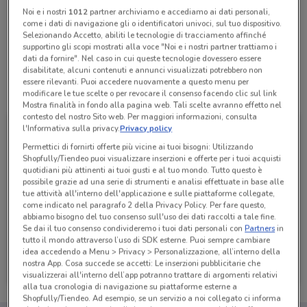
Noi e i nostri
1012
partner archiviamo e accediamo ai dati personali,
come i dati di navigazione gli o identificatori univoci, sul tuo dispositivo.
Lunedì
Martedì
Mercoledì
Giovedì
n.d.
n.d.
n.d.
n.d.
Selezionando Accetto, abiliti le tecnologie di tracciamento affinché
Venerdì
n.d.
supportino gli scopi mostrati alla voce "Noi e i nostri partner trattiamo i
Sabato
Domenica
n.d.
n.d.
dati da fornire". Nel caso in cui queste tecnologie dovessero essere
disabilitate, alcuni contenuti e annunci visualizzati potrebbero non
essere rilevanti. Puoi accedere nuovamente a questo menu per
Tutte le promozioni di questo negozio
modificare le tue scelte o per revocare il consenso facendo clic sul link
Mostra finalità in fondo alla pagina web. Tali scelte avranno effetto nel
contesto del nostro Sito web. Per maggiori informazioni, consulta
l'Informativa sulla privacy.
Privacy policy
Permettici di fornirti offerte più vicine ai tuoi bisogni: Utilizzando
Shopfully/Tiendeo puoi visualizzare inserzioni e offerte per i tuoi acquisti
quotidiani più attinenti ai tuoi gusti e al tuo mondo. Tutto questo è
possibile grazie ad una serie di strumenti e analisi effettuate in base alle
tue attività all'interno dell'applicazione e sulle piattaforme collegate,
come indicato nel paragrafo 2 della Privacy Policy. Per fare questo,
abbiamo bisogno del tuo consenso sull'uso dei dati raccolti a tale fine.
Se dai il tuo consenso condivideremo i tuoi dati personali con
Partners
in
tutto il mondo attraverso l’uso di SDK esterne. Puoi sempre cambiare
idea accedendo a Menu > Privacy > Personalizzazione, all’interno della
1mobile
nostra App. Cosa succede se accetti: Le inserzioni pubblicitarie che
Scade il 31/08
471 m
visualizzerai all'interno dell’app potranno trattare di argomenti relativi
alla tua cronologia di navigazione su piattaforme esterne a
Shopfully/Tiendeo. Ad esempio, se un servizio a noi collegato ci informa