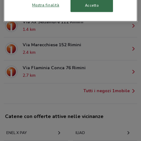
Mostra finalità
Accetto
1.1 km
Via Xx Settembre 112 Rimini
1.4 km
Via Marecchiese 152 Rimini
2.4 km
Via Flaminia Conca 76 Rimini
2.7 km
Tutti i negozi 1mobile
Catene con offerte attive nelle vicinanze
ENEL X PAY
ILIAD