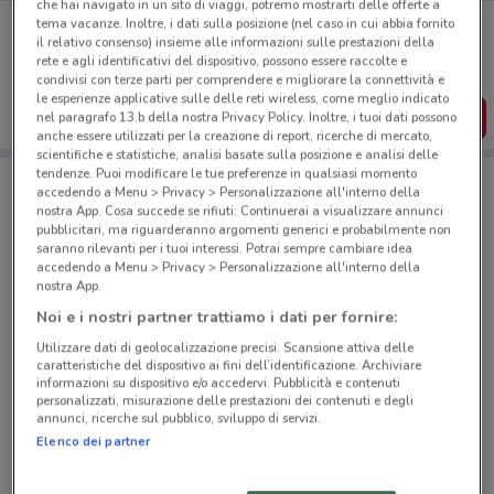
che hai navigato in un sito di viaggi, potremo mostrarti delle offerte a
Porta DoveConviene sempre con te!
tema vacanze. Inoltre, i dati sulla posizione (nel caso in cui abbia fornito
Puoi trovare le migliori offerte dei negozi vicino a te,
il relativo consenso) insieme alle informazioni sulle prestazioni della
salvarle e creare la tua lista del risparmio, comodamente
rete e agli identificativi del dispositivo, possono essere raccolte e
dal tuo cellulare.
condivisi con terze parti per comprendere e migliorare la connettività e
le esperienze applicative sulle delle reti wireless, come meglio indicato
SCARICA L’APP
nel paragrafo 13.b della nostra Privacy Policy. Inoltre, i tuoi dati possono
anche essere utilizzati per la creazione di report, ricerche di mercato,
scientifiche e statistiche, analisi basate sulla posizione e analisi delle
tendenze. Puoi modificare le tue preferenze in qualsiasi momento
accedendo a Menu > Privacy > Personalizzazione all'interno della
Negozi 1mobile a Rimini
nostra App. Cosa succede se rifiuti: Continuerai a visualizzare annunci
pubblicitari, ma riguarderanno argomenti generici e probabilmente non
saranno rilevanti per i tuoi interessi. Potrai sempre cambiare idea
accedendo a Menu > Privacy > Personalizzazione all'interno della
nostra App.
Noi e i nostri partner trattiamo i dati per fornire:
Utilizzare dati di geolocalizzazione precisi. Scansione attiva delle
© MapTiler
© OpenStreetMap contributors
caratteristiche del dispositivo ai fini dell’identificazione. Archiviare
informazioni su dispositivo e/o accedervi. Pubblicità e contenuti
personalizzati, misurazione delle prestazioni dei contenuti e degli
Via Dante Alighieri 86 Rimini
annunci, ricerche sul pubblico, sviluppo di servizi.
470 m
Elenco dei partner
Viale Tripoli, 165 C/D Rimini