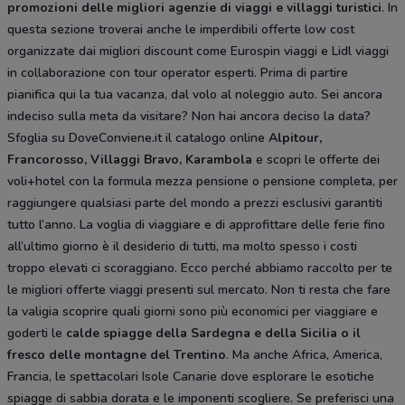
promozioni delle migliori agenzie di viaggi e villaggi turistici
. In
questa sezione troverai anche le imperdibili offerte low cost
organizzate dai migliori discount come Eurospin viaggi e Lidl viaggi
in collaborazione con tour operator esperti. Prima di partire
pianifica qui la tua vacanza, dal volo al noleggio auto. Sei ancora
indeciso sulla meta da visitare? Non hai ancora deciso la data?
Sfoglia su DoveConviene.it il catalogo online
Alpitour,
Francorosso, Villaggi Bravo, Karambola
e scopri le offerte dei
voli+hotel con la formula mezza pensione o pensione completa, per
raggiungere qualsiasi parte del mondo a prezzi esclusivi garantiti
tutto l’anno. La voglia di viaggiare e di approfittare delle ferie fino
all’ultimo giorno è il desiderio di tutti, ma molto spesso i costi
troppo elevati ci scoraggiano. Ecco perché abbiamo raccolto per te
le migliori offerte viaggi presenti sul mercato. Non ti resta che fare
la valigia scoprire quali giorni sono più economici per viaggiare e
goderti le
calde spiagge della Sardegna e della Sicilia o il
fresco delle montagne del Trentino
. Ma anche Africa, America,
Francia, le spettacolari Isole Canarie dove esplorare le esotiche
spiagge di sabbia dorata e le imponenti scogliere. Se preferisci una