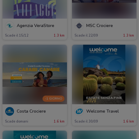
Agenzia VeraStore
MSC Crociere
Scade il 15/12
1.3 km
Scade il 22/09
1.3 km
-1 GIORNO
Costa Crociere
Welcome Travel
Scade domani
1.6 km
Scade il 30/09
1.6 km