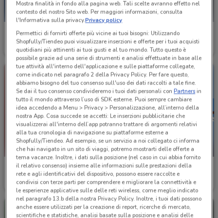
Mostra finalità in fondo alla pagina web. Tali scelte avranno effetto nel
contesto del nostro Sito web. Per maggiori informazioni, consulta
l'Informativa sulla privacy.
Privacy policy
Alpitour
Alpitour
Permettici di fornirti offerte più vicine ai tuoi bisogni: Utilizzando
Shopfully/Tiendeo puoi visualizzare inserzioni e offerte per i tuoi acquisti
Scade il 31/12
1 km
Scade il 31/12
1 km
quotidiani più attinenti ai tuoi gusti e al tuo mondo. Tutto questo è
possibile grazie ad una serie di strumenti e analisi effettuate in base alle
tue attività all'interno dell'applicazione e sulle piattaforme collegate,
come indicato nel paragrafo 2 della Privacy Policy. Per fare questo,
abbiamo bisogno del tuo consenso sull'uso dei dati raccolti a tale fine.
Se dai il tuo consenso condivideremo i tuoi dati personali con
Partners
in
tutto il mondo attraverso l’uso di SDK esterne. Puoi sempre cambiare
idea accedendo a Menu > Privacy > Personalizzazione, all’interno della
nostra App. Cosa succede se accetti: Le inserzioni pubblicitarie che
visualizzerai all'interno dell’app potranno trattare di argomenti relativi
alla tua cronologia di navigazione su piattaforme esterne a
Shopfully/Tiendeo. Ad esempio, se un servizio a noi collegato ci informa
-2 GIORNI
che hai navigato in un sito di viaggi, potremo mostrarti delle offerte a
tema vacanze. Inoltre, i dati sulla posizione (nel caso in cui abbia fornito
il relativo consenso) insieme alle informazioni sulle prestazioni della
Alpitour
GNV
rete e agli identificativi del dispositivo, possono essere raccolte e
condivisi con terze parti per comprendere e migliorare la connettività e
Scade il 31/12
1 km
Scade martedì
1.2 km
le esperienze applicative sulle delle reti wireless, come meglio indicato
nel paragrafo 13.b della nostra Privacy Policy. Inoltre, i tuoi dati possono
anche essere utilizzati per la creazione di report, ricerche di mercato,
scientifiche e statistiche, analisi basate sulla posizione e analisi delle