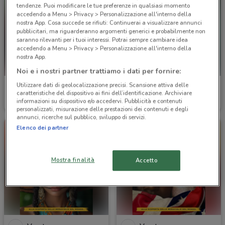
tendenze. Puoi modificare le tue preferenze in qualsiasi momento
accedendo a Menu > Privacy > Personalizzazione all'interno della
nostra App. Cosa succede se rifiuti: Continuerai a visualizzare annunci
pubblicitari, ma riguarderanno argomenti generici e probabilmente non
saranno rilevanti per i tuoi interessi. Potrai sempre cambiare idea
accedendo a Menu > Privacy > Personalizzazione all'interno della
nostra App.
Noi e i nostri partner trattiamo i dati per fornire:
Utilizzare dati di geolocalizzazione precisi. Scansione attiva delle
Veratour
Veratour
caratteristiche del dispositivo ai fini dell’identificazione. Archiviare
informazioni su dispositivo e/o accedervi. Pubblicità e contenuti
Scade il 31/12
1.3 km
Scade il 31/12
1.3 km
personalizzati, misurazione delle prestazioni dei contenuti e degli
annunci, ricerche sul pubblico, sviluppo di servizi.
Elenco dei partner
Mostra finalità
Accetto