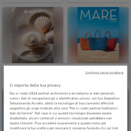
Alpitour
Alpitour
Continua senza accettare
Scade il 31/10
1 km
Scade il 31/10
1 km
Ci importa della tua privacy
Noi e i nostri
1014
partner archiviamo e accediamo ai dati personali,
come i dati di navigazione gli o identificatori univoci, sul tuo dispositivo.
Selezionando Accetto, abiliti le tecnologie di tracciamento affinché
supportino gli scopi mostrati alla voce "Noi e i nostri partner trattiamo i
dati da fornire". Nel caso in cui queste tecnologie dovessero essere
disabilitate, alcuni contenuti e annunci visualizzati potrebbero non
essere rilevanti. Puoi accedere nuovamente a questo menu per
modificare le tue scelte o per revocare il consenso facendo clic sul link