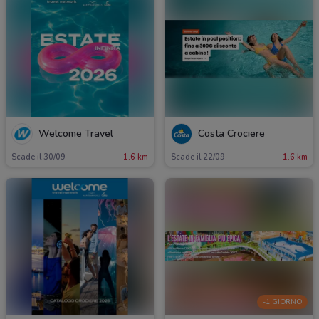
Welcome Travel
Costa Crociere
Scade il 30/09
1.6 km
Scade il 22/09
1.6 km
-1 GIORNO