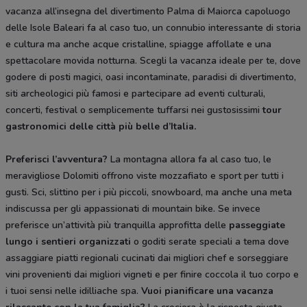
vacanza all’insegna del divertimento Palma di Maiorca capoluogo
delle Isole Baleari fa al caso tuo, un connubio interessante di storia
e cultura ma anche acque cristalline, spiagge affollate e una
spettacolare movida notturna. Scegli la vacanza ideale per te, dove
godere di posti magici, oasi incontaminate, paradisi di divertimento,
siti archeologici più famosi e partecipare ad eventi culturali,
concerti, festival o semplicemente tuffarsi nei gustosissimi
tour
gastronomici delle città più belle d’Italia.
Preferisci l’avventura?
La montagna allora fa al caso tuo, le
meravigliose Dolomiti offrono viste mozzafiato e sport per tutti i
gusti. Sci, slittino per i più piccoli, snowboard, ma anche una meta
indiscussa per gli appassionati di mountain bike. Se invece
preferisce un’attività più tranquilla approfitta delle
passeggiate
lungo i sentieri organizzati
o goditi serate speciali a tema dove
assaggiare piatti regionali cucinati dai migliori chef e sorseggiare
vini provenienti dai migliori vigneti e per finire coccola il tuo corpo e
i tuoi sensi nelle idilliache spa.
Vuoi pianificare una vacanza