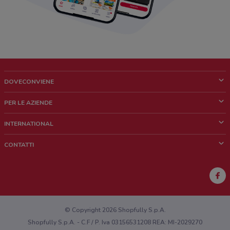
DOVECONVIENE
Cos'è DoveConviene
PER LE AZIENDE
Chi siamo
Cosa facciamo
INTERNATIONAL
News e media
Richieste commerciali e marketing
Brazil
CONTATTI
Lavora con noi
Mexico
Segnalazione punto vendita
France
Segnalazione Volantino
Australia
Hai un malfunzionamento sul web o sull'app?
New Zealand
© Copyright 2026 Shopfully S.p.A.
Shopfully S.p.A. - C.F / P. Iva 03156531208 REA: MI-2029270