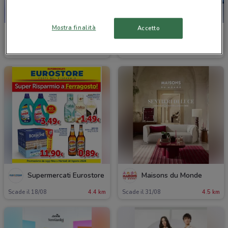
Mostra finalità
Accetto
TIM
LaFeltrinelli
Scade il 31/12
4.3 km
Scade il 31/08
4.4 km
Supermercati Eurostore
Maisons du Monde
Scade il 18/08
4.4 km
Scade il 31/08
4.5 km