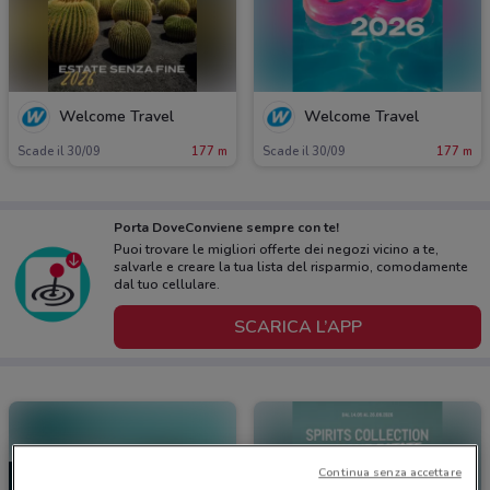
Welcome Travel
Welcome Travel
Scade il 30/09
177 m
Scade il 30/09
177 m
Porta DoveConviene sempre con te!
Puoi trovare le migliori offerte dei negozi vicino a te,
salvarle e creare la tua lista del risparmio, comodamente
dal tuo cellulare.
SCARICA L’APP
Continua senza accettare