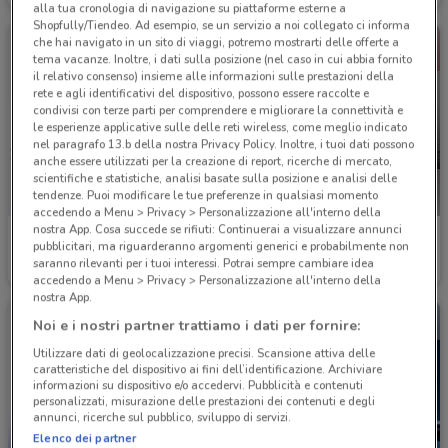
alla tua cronologia di navigazione su piattaforme esterne a
Shopfully/Tiendeo. Ad esempio, se un servizio a noi collegato ci informa
che hai navigato in un sito di viaggi, potremo mostrarti delle offerte a
tema vacanze. Inoltre, i dati sulla posizione (nel caso in cui abbia fornito
il relativo consenso) insieme alle informazioni sulle prestazioni della
rete e agli identificativi del dispositivo, possono essere raccolte e
condivisi con terze parti per comprendere e migliorare la connettività e
le esperienze applicative sulle delle reti wireless, come meglio indicato
nel paragrafo 13.b della nostra Privacy Policy. Inoltre, i tuoi dati possono
anche essere utilizzati per la creazione di report, ricerche di mercato,
scientifiche e statistiche, analisi basate sulla posizione e analisi delle
tendenze. Puoi modificare le tue preferenze in qualsiasi momento
accedendo a Menu > Privacy > Personalizzazione all'interno della
nostra App. Cosa succede se rifiuti: Continuerai a visualizzare annunci
Douglas
Kocca
pubblicitari, ma riguarderanno argomenti generici e probabilmente non
saranno rilevanti per i tuoi interessi. Potrai sempre cambiare idea
Scade il 22/09
4 km
Scade il 31/08
4.3 km
accedendo a Menu > Privacy > Personalizzazione all'interno della
nostra App.
Noi e i nostri partner trattiamo i dati per fornire:
Utilizzare dati di geolocalizzazione precisi. Scansione attiva delle
caratteristiche del dispositivo ai fini dell’identificazione. Archiviare
informazioni su dispositivo e/o accedervi. Pubblicità e contenuti
personalizzati, misurazione delle prestazioni dei contenuti e degli
annunci, ricerche sul pubblico, sviluppo di servizi.
Elenco dei partner