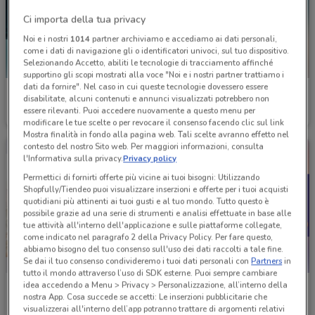
Ci importa della tua privacy
Noi e i nostri
1014
partner archiviamo e accediamo ai dati personali,
come i dati di navigazione gli o identificatori univoci, sul tuo dispositivo.
Selezionando Accetto, abiliti le tecnologie di tracciamento affinché
supportino gli scopi mostrati alla voce "Noi e i nostri partner trattiamo i
dati da fornire". Nel caso in cui queste tecnologie dovessero essere
Costa Crociere
Metro
disabilitate, alcuni contenuti e annunci visualizzati potrebbero non
essere rilevanti. Puoi accedere nuovamente a questo menu per
Scade il 22/09
177 m
Scade il 26/08
1.7 km
modificare le tue scelte o per revocare il consenso facendo clic sul link
Mostra finalità in fondo alla pagina web. Tali scelte avranno effetto nel
contesto del nostro Sito web. Per maggiori informazioni, consulta
l'Informativa sulla privacy.
Privacy policy
Permettici di fornirti offerte più vicine ai tuoi bisogni: Utilizzando
Shopfully/Tiendeo puoi visualizzare inserzioni e offerte per i tuoi acquisti
quotidiani più attinenti ai tuoi gusti e al tuo mondo. Tutto questo è
possibile grazie ad una serie di strumenti e analisi effettuate in base alle
tue attività all'interno dell'applicazione e sulle piattaforme collegate,
come indicato nel paragrafo 2 della Privacy Policy. Per fare questo,
abbiamo bisogno del tuo consenso sull'uso dei dati raccolti a tale fine.
Se dai il tuo consenso condivideremo i tuoi dati personali con
Partners
in
tutto il mondo attraverso l’uso di SDK esterne. Puoi sempre cambiare
idea accedendo a Menu > Privacy > Personalizzazione, all’interno della
Hervit
Ottica Claro
nostra App. Cosa succede se accetti: Le inserzioni pubblicitarie che
visualizzerai all'interno dell’app potranno trattare di argomenti relativi
Scade il 22/09
1.8 km
Scade il 01/09
3.9 km