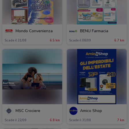
Mondo Convenienza
BENU Farmacia
Scade il 31/08
6.5 km
Scade il 08/09
6.7 km
MSC Crociere
Amico Shop
Scade il 22/09
6.8 km
Scade il 31/08
7 km