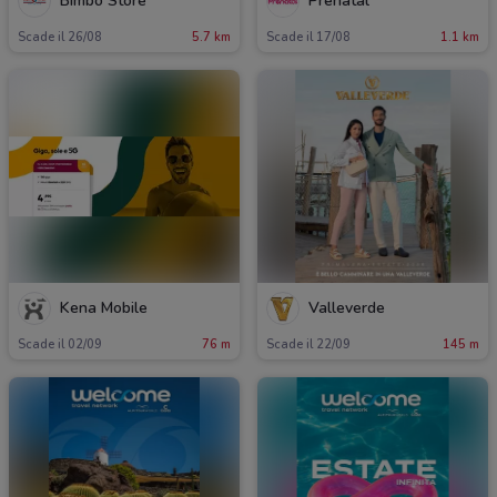
Bimbo Store
Prenatal
Scade il 26/08
5.7 km
Scade il 17/08
1.1 km
Kena Mobile
Valleverde
Scade il 02/09
76 m
Scade il 22/09
145 m