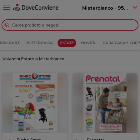
Misterbianco - 95045
DISCOUNT
ELETTRONICA
ESTATE
NOVITÀ
CURA CASA E COR
Volantini Estate a Misterbianco