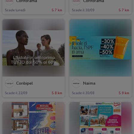
Conforama
Conforama
Scade lunedì
5.7 km
Scade il 30/09
5.7 km
Conbipel
Naïma
Scade il 22/09
5.8 km
Scade il 30/08
5.9 km