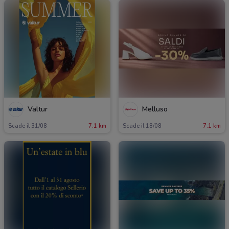
Valtur
Melluso
Scade il 31/08
7.1 km
Scade il 18/08
7.1 km