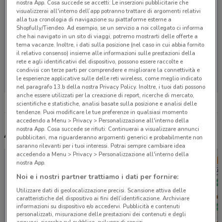
nostra App. Cosa succede se accetti: Le inserzioni pubblicitarie che
visualizzerai all'interno dell’app potranno trattare di argomenti relativi
alla tua cronologia di navigazione su piattaforme esterne a
Shopfully/Tiendeo. Ad esempio, se un servizio a noi collegato ci informa
che hai navigato in un sito di viaggi, potremo mostrarti delle offerte a
tema vacanze. Inoltre, i dati sulla posizione (nel caso in cui abbia fornito
il relativo consenso) insieme alle informazioni sulle prestazioni della
rete e agli identificativi del dispositivo, possono essere raccolte e
Non ci sono negozi nelle vicinanze
condivisi con terze parti per comprendere e migliorare la connettività e
le esperienze applicative sulle delle reti wireless, come meglio indicato
nel paragrafo 13.b della nostra Privacy Policy. Inoltre, i tuoi dati possono
anche essere utilizzati per la creazione di report, ricerche di mercato,
scientifiche e statistiche, analisi basate sulla posizione e analisi delle
tendenze. Puoi modificare le tue preferenze in qualsiasi momento
accedendo a Menu > Privacy > Personalizzazione all'interno della
nostra App. Cosa succede se rifiuti: Continuerai a visualizzare annunci
Altri volantini nelle vicinanze
pubblicitari, ma riguarderanno argomenti generici e probabilmente non
saranno rilevanti per i tuoi interessi. Potrai sempre cambiare idea
accedendo a Menu > Privacy > Personalizzazione all'interno della
nostra App.
Noi e i nostri partner trattiamo i dati per fornire:
Utilizzare dati di geolocalizzazione precisi. Scansione attiva delle
caratteristiche del dispositivo ai fini dell’identificazione. Archiviare
informazioni su dispositivo e/o accedervi. Pubblicità e contenuti
personalizzati, misurazione delle prestazioni dei contenuti e degli