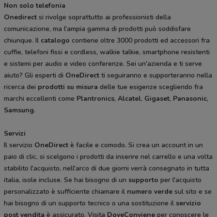
Non solo telefonia
Onedirect
si rivolge soprattutto ai professionisti della
comunicazione, ma l'ampia gamma di prodotti può soddisfare
chiunque. Il
catalogo
contiene oltre 3000 prodotti ed accessori fra
cuffie, telefoni fissi e cordless, walkie talkie, smartphone resistenti
e sistemi per audio e video conferenze. Sei un'azienda e ti serve
aiuto? Gli esperti di
OneDirect
ti seguiranno e supporteranno nella
ricerca dei
prodotti
su
misura
delle tue esigenze scegliendo fra
marchi eccellenti come
Plantronics
,
Alcatel
,
Gigaset
,
Panasonic
,
Samsung
.
Servizi
Il servizio
OneDirect
è facile e comodo. Si crea un account in un
paio di clic, si scelgono i prodotti da inserire nel carrello e una volta
stabilito l'acquisto, nell'arco di due giorni verrà consegnato in tutta
italia, isole incluse. Se hai bisogno di un
supporto
per l'acquisto
personalizzato è sufficiente chiamare il
numero
verde
sul sito e se
hai bisogno di un supporto tecnico o una sostituzione il
servizio
post
vendita
è assicurato. Visita
DoveConviene
per conoscere le