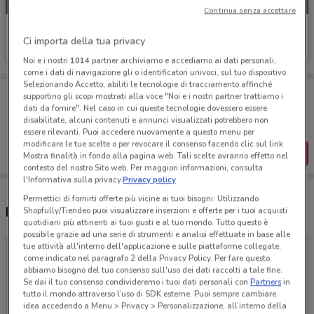
Continua senza accettare
One Direct
Ci importa della tua privacy
Scade giovedì
Noi e i nostri
1014
partner archiviamo e accediamo ai dati personali,
come i dati di navigazione gli o identificatori univoci, sul tuo dispositivo.
Selezionando Accetto, abiliti le tecnologie di tracciamento affinché
Porta DoveConviene sempre con te!
supportino gli scopi mostrati alla voce "Noi e i nostri partner trattiamo i
Puoi trovare le migliori offerte dei negozi vicino a te,
dati da fornire". Nel caso in cui queste tecnologie dovessero essere
salvarle e creare la tua lista del risparmio, comodamente
disabilitate, alcuni contenuti e annunci visualizzati potrebbero non
dal tuo cellulare.
essere rilevanti. Puoi accedere nuovamente a questo menu per
modificare le tue scelte o per revocare il consenso facendo clic sul link
SCARICA L’APP
Mostra finalità in fondo alla pagina web. Tali scelte avranno effetto nel
contesto del nostro Sito web. Per maggiori informazioni, consulta
l'Informativa sulla privacy.
Privacy policy
Permettici di fornirti offerte più vicine ai tuoi bisogni: Utilizzando
Negozi One Direct a Misterbianco
Shopfully/Tiendeo puoi visualizzare inserzioni e offerte per i tuoi acquisti
quotidiani più attinenti ai tuoi gusti e al tuo mondo. Tutto questo è
possibile grazie ad una serie di strumenti e analisi effettuate in base alle
tue attività all'interno dell'applicazione e sulle piattaforme collegate,
come indicato nel paragrafo 2 della Privacy Policy. Per fare questo,
abbiamo bisogno del tuo consenso sull'uso dei dati raccolti a tale fine.
Se dai il tuo consenso condivideremo i tuoi dati personali con
Partners
in
tutto il mondo attraverso l’uso di SDK esterne. Puoi sempre cambiare
idea accedendo a Menu > Privacy > Personalizzazione, all’interno della