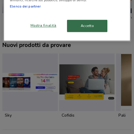
annunci, ricerche sul pubblico, sviluppo di servizi.
Elenco dei partner
SCADE OGGI
Unieuro
Euronics
Unieuro
Mostra finalità
Accetto
Nuovi prodotti da provare
Sky
Cofidis
Pali