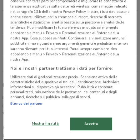
condivisi con terze parti per comprendere e migliorare la connettività e
17.9 km
CHIUSO
le esperienze applicative sulle delle reti wireless, come meglio indicato
nel paragrafo 13.b della nostra Privacy Policy. Inoltre, i tuoi dati possono
anche essere utilizzati per la creazione di report, ricerche di mercato,
Via San Giovanni Bosco, 26 Gravina In Puglia
scientifiche e statistiche, analisi basate sulla posizione e analisi delle
22.3 km
CHIUSO
tendenze. Puoi modificare le tue preferenze in qualsiasi momento
accedendo a Menu > Privacy > Personalizzazione all'interno della
nostra App. Cosa succede se rifiuti: Continuerai a visualizzare annunci
Via Mozart, 11 Gravina In Puglia
pubblicitari, ma riguarderanno argomenti generici e probabilmente non
23.2 km
CHIUSO
saranno rilevanti per i tuoi interessi. Potrai sempre cambiare idea
accedendo a Menu > Privacy > Personalizzazione all'interno della
nostra App.
Tutti i negozi Decò
Noi e i nostri partner trattiamo i dati per fornire:
Utilizzare dati di geolocalizzazione precisi. Scansione attiva delle
caratteristiche del dispositivo ai fini dell’identificazione. Archiviare
Decò, offerte e negozi
informazioni su dispositivo e/o accedervi. Pubblicità e contenuti
personalizzati, misurazione delle prestazioni dei contenuti e degli
annunci, ricerche sul pubblico, sviluppo di servizi.
Nel novero delle catene di Supermercati più importanti della GDO
Elenco dei partner
italiana c’è certamente
Decò
, azienda del Gruppo VéGé che vanta
tra i suoi associati
Bennet
, il Gruppo
ISA
,
Iper Tosano
e
Metro
.
Mostra finalità
Accetto
Le offerte Decò
Le offerte dei negozi Decò
si distribuiscono in sette grandi aree: