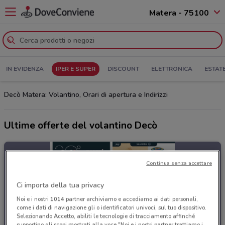
Matera - 75100
IN EVIDENZA
IPER E SUPER
DISCOUNT
ELETTRONICA
ESTAT
Decò Matera: Volantino, Orari di apertura e Indirizzi
Ultime offerte del volantino Decò
Continua senza accettare
Ci importa della tua privacy
Noi e i nostri
1014
partner archiviamo e accediamo ai dati personali,
come i dati di navigazione gli o identificatori univoci, sul tuo dispositivo.
Selezionando Accetto, abiliti le tecnologie di tracciamento affinché
supportino gli scopi mostrati alla voce "Noi e i nostri partner trattiamo i