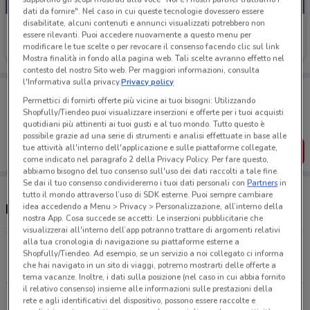
dati da fornire". Nel caso in cui queste tecnologie dovessero essere
disabilitate, alcuni contenuti e annunci visualizzati potrebbero non
Decò
essere rilevanti. Puoi accedere nuovamente a questo menu per
modificare le tue scelte o per revocare il consenso facendo clic sul link
Scade lunedì
16.7 km
Mostra finalità in fondo alla pagina web. Tali scelte avranno effetto nel
contesto del nostro Sito web. Per maggiori informazioni, consulta
l'Informativa sulla privacy.
Privacy policy
Porta DoveConviene sempre con te!
Permettici di fornirti offerte più vicine ai tuoi bisogni: Utilizzando
Puoi trovare le migliori offerte dei negozi vicino a te,
Shopfully/Tiendeo puoi visualizzare inserzioni e offerte per i tuoi acquisti
salvarle e creare la tua lista del risparmio, comodamente
quotidiani più attinenti ai tuoi gusti e al tuo mondo. Tutto questo è
dal tuo cellulare.
possibile grazie ad una serie di strumenti e analisi effettuate in base alle
tue attività all'interno dell'applicazione e sulle piattaforme collegate,
SCARICA L’APP
come indicato nel paragrafo 2 della Privacy Policy. Per fare questo,
abbiamo bisogno del tuo consenso sull'uso dei dati raccolti a tale fine.
Se dai il tuo consenso condivideremo i tuoi dati personali con
Partners
in
tutto il mondo attraverso l’uso di SDK esterne. Puoi sempre cambiare
idea accedendo a Menu > Privacy > Personalizzazione, all’interno della
Negozi Decò a Matera
nostra App. Cosa succede se accetti: Le inserzioni pubblicitarie che
visualizzerai all'interno dell’app potranno trattare di argomenti relativi
alla tua cronologia di navigazione su piattaforme esterne a
Via Ostuni, 17 Altamura
Shopfully/Tiendeo. Ad esempio, se un servizio a noi collegato ci informa
16.7 km
che hai navigato in un sito di viaggi, potremo mostrarti delle offerte a
tema vacanze. Inoltre, i dati sulla posizione (nel caso in cui abbia fornito
il relativo consenso) insieme alle informazioni sulle prestazioni della
SP 53 Gravina-Matera km 0,200 Gravina In Puglia
rete e agli identificativi del dispositivo, possono essere raccolte e