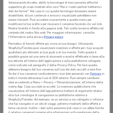
Selezionando Accetto, abiliti le tecnologie di tracciamento affinché
supportino gli scopi mostrati alla voce "Noi e i nostri partner trattiamo i
dati da fornire". Nel caso in cui queste tecnologie dovessero essere
Tutte le promozioni di questo negozio
disabilitate, alcuni contenuti e annunci visualizzati potrebbero non
essere rilevanti. Puoi accedere nuovamente a questo menu per
modificare le tue scelte o per revocare il consenso facendo clic sul link
Mostra finalità in fondo alla pagina web. Tali scelte avranno effetto nel
contesto del nostro Sito web. Per maggiori informazioni, consulta
l'Informativa sulla privacy.
Privacy policy
Permettici di fornirti offerte più vicine ai tuoi bisogni: Utilizzando
Shopfully/Tiendeo puoi visualizzare inserzioni e offerte per i tuoi acquisti
quotidiani più attinenti ai tuoi gusti e al tuo mondo. Tutto questo è
possibile grazie ad una serie di strumenti e analisi effettuate in base alle
tue attività all'interno dell'applicazione e sulle piattaforme collegate,
come indicato nel paragrafo 2 della Privacy Policy. Per fare questo,
abbiamo bisogno del tuo consenso sull'uso dei dati raccolti a tale fine.
Decò
Se dai il tuo consenso condivideremo i tuoi dati personali con
Partners
in
tutto il mondo attraverso l’uso di SDK esterne. Puoi sempre cambiare
Scade lunedì
448 m
idea accedendo a Menu > Privacy > Personalizzazione, all’interno della
nostra App. Cosa succede se accetti: Le inserzioni pubblicitarie che
visualizzerai all'interno dell’app potranno trattare di argomenti relativi
alla tua cronologia di navigazione su piattaforme esterne a
Porta DoveConviene sempre con te!
Shopfully/Tiendeo. Ad esempio, se un servizio a noi collegato ci informa
Puoi trovare le migliori offerte dei negozi vicino a te,
che hai navigato in un sito di viaggi, potremo mostrarti delle offerte a
salvarle e creare la tua lista del risparmio, comodamente
tema vacanze. Inoltre, i dati sulla posizione (nel caso in cui abbia fornito
dal tuo cellulare.
il relativo consenso) insieme alle informazioni sulle prestazioni della