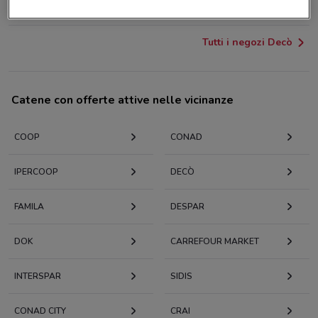
11.2 km
Tutti i negozi Decò
Catene con offerte attive nelle vicinanze
COOP
CONAD
IPERCOOP
DECÒ
FAMILA
DESPAR
DOK
CARREFOUR MARKET
INTERSPAR
SIDIS
CONAD CITY
CRAI