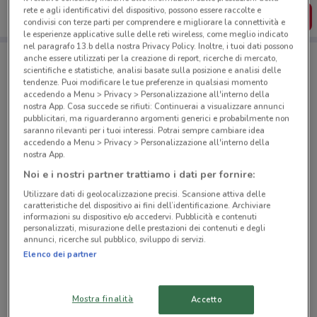
rete e agli identificativi del dispositivo, possono essere raccolte e
SCARICA L’APP
condivisi con terze parti per comprendere e migliorare la connettività e
le esperienze applicative sulle delle reti wireless, come meglio indicato
nel paragrafo 13.b della nostra Privacy Policy. Inoltre, i tuoi dati possono
anche essere utilizzati per la creazione di report, ricerche di mercato,
scientifiche e statistiche, analisi basate sulla posizione e analisi delle
Negozi Decò a Gravina in Puglia
tendenze. Puoi modificare le tue preferenze in qualsiasi momento
accedendo a Menu > Privacy > Personalizzazione all'interno della
nostra App. Cosa succede se rifiuti: Continuerai a visualizzare annunci
pubblicitari, ma riguarderanno argomenti generici e probabilmente non
saranno rilevanti per i tuoi interessi. Potrai sempre cambiare idea
accedendo a Menu > Privacy > Personalizzazione all'interno della
nostra App.
© MapTiler
© OpenStreetMap contributors
Noi e i nostri partner trattiamo i dati per fornire:
Utilizzare dati di geolocalizzazione precisi. Scansione attiva delle
Via Mozart, 11 Gravina In Puglia
caratteristiche del dispositivo ai fini dell’identificazione. Archiviare
informazioni su dispositivo e/o accedervi. Pubblicità e contenuti
448 m
CHIUSO
personalizzati, misurazione delle prestazioni dei contenuti e degli
annunci, ricerche sul pubblico, sviluppo di servizi.
Elenco dei partner
SP 53 Gravina-Matera km 0,200 Gravina In Puglia
6 km
CHIUSO
Mostra finalità
Accetto
Via Ostuni, 17 Altamura