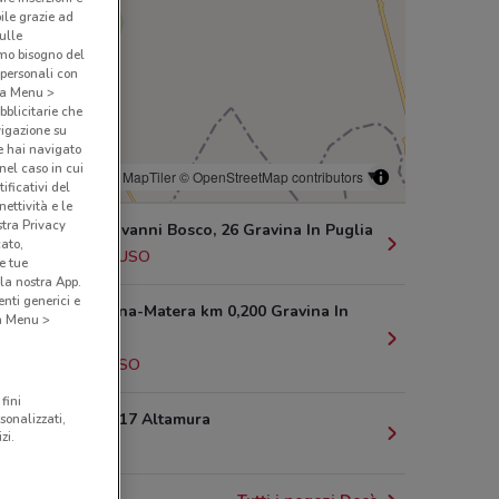
bile grazie ad
sulle
amo bisogno del
 personali con
o a Menu >
bblicitarie che
vigazione su
e hai navigato
(nel caso in cui
© MapTiler
© OpenStreetMap contributors
ificativi del
ettività e le
stra Privacy
Via San Giovanni Bosco, 26 Gravina In Puglia
cato,
794 m
CHIUSO
e tue
la nostra App.
nti generici e
SP 53 Gravina-Matera km 0,200 Gravina In
 a Menu >
Puglia
6 km
CHIUSO
fini
Via Ostuni, 17 Altamura
sonalizzati,
zi.
11.2 km