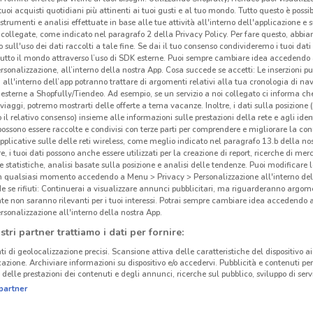
i tuoi acquisti quotidiani più attinenti ai tuoi gusti e al tuo mondo. Tutto questo è possi
 strumenti e analisi effettuate in base alle tue attività all'interno dell'applicazione e 
collegate, come indicato nel paragrafo 2 della Privacy Policy. Per fare questo, abbi
 sull'uso dei dati raccolti a tale fine. Se dai il tuo consenso condivideremo i tuoi dati
tutto il mondo attraverso l’uso di SDK esterne. Puoi sempre cambiare idea accedend
rsonalizzazione, all’interno della nostra App. Cosa succede se accetti: Le inserzioni pu
i all'interno dell’app potranno trattare di argomenti relativi alla tua cronologia di na
esterne a Shopfully/Tiendeo. Ad esempio, se un servizio a noi collegato ci informa ch
i viaggi, potremo mostrarti delle offerte a tema vacanze. Inoltre, i dati sulla posizione 
o il relativo consenso) insieme alle informazioni sulle prestazioni della rete e agli ident
 possono essere raccolte e condivisi con terze parti per comprendere e migliorare la conn
pplicative sulle delle reti wireless, come meglio indicato nel paragrafo 13.b della no
re, i tuoi dati possono anche essere utilizzati per la creazione di report, ricerche di mer
 e statistiche, analisi basate sulla posizione e analisi delle tendenze. Puoi modificare l
in qualsiasi momento accedendo a Menu > Privacy > Personalizzazione all'interno del
 se rifiuti: Continuerai a visualizzare annunci pubblicitari, ma riguarderanno argome
te non saranno rilevanti per i tuoi interessi. Potrai sempre cambiare idea accedendo
rsonalizzazione all'interno della nostra App.
stri partner trattiamo i dati per fornire:
ti di geolocalizzazione precisi. Scansione attiva delle caratteristiche del dispositivo ai 
icazione. Archiviare informazioni su dispositivo e/o accedervi. Pubblicità e contenuti per
delle prestazioni dei contenuti e degli annunci, ricerche sul pubblico, sviluppo di servi
partner