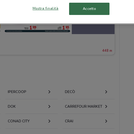
Mostra finalità
Accetto
448 m
IPERCOOP
DECÒ
DOK
CARREFOUR MARKET
CONAD CITY
CRAI