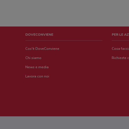
DOVECONVIENE
PER LE A
Cos'è DoveConviene
Cosa facc
Chi siamo
Richieste 
News e media
Lavora con noi