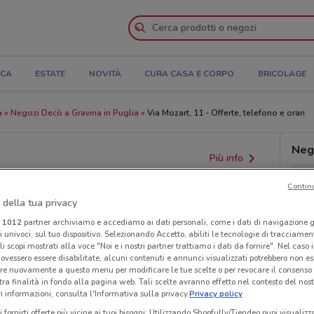
ICA
ESTATE
NOVITÀ
CURA CASA E CORPO
BRICOLAGE
a
Negozi Decò a Gravina in Puglia
Via Mozart, 11 - Offerte, telefono e orari
Nego
Più info
Contin
 della tua privacy
i
1012
partner archiviamo e accediamo ai dati personali, come i dati di navigazione g
ri univoci, sul tuo dispositivo. Selezionando Accetto, abiliti le tecnologie di tracciame
li scopi mostrati alla voce "Noi e i nostri partner trattiamo i dati da fornire". Nel caso 
ovessero essere disabilitate, alcuni contenuti e annunci visualizzati potrebbero non ess
re nuovamente a questo menu per modificare le tue scelte o per revocare il consenso
tra finalità in fondo alla pagina web. Tali scelte avranno effetto nel contesto del nost
 informazioni, consulta l'Informativa sulla privacy.
Privacy policy
i fornirti offerte più vicine ai tuoi bisogni: Utilizzando Shopfully/Tiendeo puoi visualizz