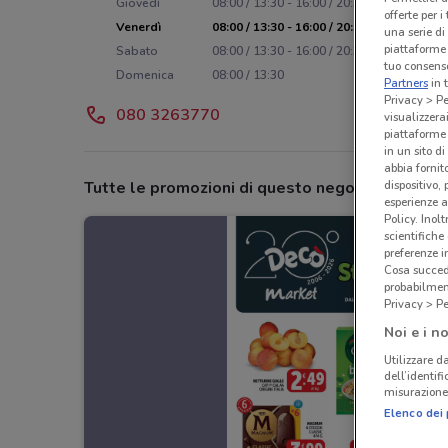
Giovedì
08:00 / 13:30 - 16:00 / 20:30
offerte per 
Venerdì
08:00 / 13:30 - 16:00 / 20:30
una serie di
piattaforme 
Sabato
08:00 / 13:30 - 16:00 / 20:30
tuo consenso
Domenica
08:00 / 13:30
Partners
in 
Privacy > Pe
080 3263770
visualizzera
piattaforme 
in un sito d
abbia fornit
dispositivo,
Tutte le promozioni di questo negozio
esperienze a
Policy. Inolt
scientifiche
preferenze 
Cosa succede
probabilmen
Privacy > Pe
Noi e i no
Utilizzare da
dell’identif
misurazione 
Elenco dei 