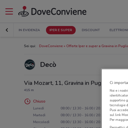
IN EVIDENZA
IPER E SUPER
DISCOUNT
ELETTRON
Sei qui:
DoveConviene
Offerte Iper e super a Gravina in Pugli
Decò
Via Mozart, 11, Gravina in Puglia
Ci importa
415 m
Noi e i nostr
identificato
supportino g
Chiuso
tecnologie d
Lunedì
08:00 / 13:30 - 16:00 / 20:30
Puoi accede
sul link Mos
Martedì
08:00 / 13:30 - 16:00 / 20:30
Per maggiori
Mercoledì
08:00 / 13:30 - 16:00 / 20:30
Permettici d