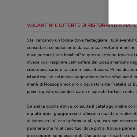
VOLANTINI E OFFERTE DI RISTORANTI A MA
Stai cercando un locale dove festeggiare i tuoi
eventi
? 
consultare comodamente da casa tua i
volantini
online 
dove portare i tuoi bambini? In questa sezione troverai i
invece vuoi respirare l'atmosfera dei locali americani deg
cibo messicano
o la cucina tipica italiana. Prima di anda
irlandese
, se sei invece vegetariano potrai sfogliare il
menù
di
Rossopomodoro
o del ristorante
Fratelli la B
primi di pasta, secondi di carne e squisite
torte
o i dolci
Se ami la cucina etnica, consulta il
catalogo
online con 
o
piatti tipici giapponesi
di altissima qualità e realizzat
al kaiten (rullo) con la formula
all you can eat
, ovvero 
panineria che fa al caso tuo, dove potrai trovare
panini
qui i
coupon
sono assicurati. Oppure puoi recarti in una