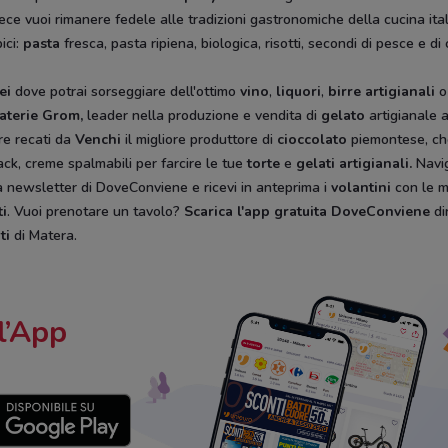
vece vuoi rimanere fedele alle tradizioni gastronomiche della cucina ita
ici:
pasta
fresca, pasta ripiena, biologica, risotti, secondi di pesce e d
ei
dove potrai sorseggiare dell'ottimo
vino
,
liquori
,
birre artigianali
o
aterie Grom,
leader nella produzione e vendita di
gelato
artigianale a
e recati da
Venchi
il migliore produttore di
cioccolato
piemontese, che
ack, creme spalmabili per farcire le tue
torte
e
gelati artigianali.
Navi
 alla newsletter di DoveConviene e ricevi in anteprima i
volantini
con le m
ti
. Vuoi prenotare un tavolo?
Scarica l'app gratuita DoveConviene
di
ti
di Matera.
l’App