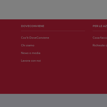
DOVECONVIENE
PER LE A
Cos'è DoveConviene
Cosa facc
Chi siamo
Richieste 
News e media
Lavora con noi