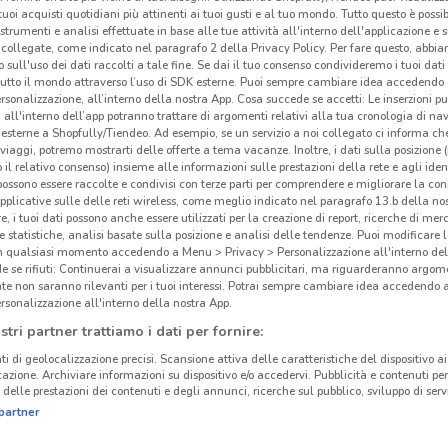
i tuoi acquisti quotidiani più attinenti ai tuoi gusti e al tuo mondo. Tutto questo è possi
 strumenti e analisi effettuate in base alle tue attività all'interno dell'applicazione e 
collegate, come indicato nel paragrafo 2 della Privacy Policy. Per fare questo, abbi
 sull'uso dei dati raccolti a tale fine. Se dai il tuo consenso condivideremo i tuoi dati
tutto il mondo attraverso l’uso di SDK esterne. Puoi sempre cambiare idea accedend
rsonalizzazione, all’interno della nostra App. Cosa succede se accetti: Le inserzioni pu
i all'interno dell’app potranno trattare di argomenti relativi alla tua cronologia di na
esterne a Shopfully/Tiendeo. Ad esempio, se un servizio a noi collegato ci informa ch
i viaggi, potremo mostrarti delle offerte a tema vacanze. Inoltre, i dati sulla posizione 
o il relativo consenso) insieme alle informazioni sulle prestazioni della rete e agli ident
 possono essere raccolte e condivisi con terze parti per comprendere e migliorare la conn
pplicative sulle delle reti wireless, come meglio indicato nel paragrafo 13.b della no
re, i tuoi dati possono anche essere utilizzati per la creazione di report, ricerche di mer
 e statistiche, analisi basate sulla posizione e analisi delle tendenze. Puoi modificare l
A
GRAVINA IN PUGLIA
in qualsiasi momento accedendo a Menu > Privacy > Personalizzazione all'interno del
 se rifiuti: Continuerai a visualizzare annunci pubblicitari, ma riguarderanno argome
te non saranno rilevanti per i tuoi interessi. Potrai sempre cambiare idea accedendo
RA
MODUGNO
rsonalizzazione all'interno della nostra App.
stri partner trattiamo i dati per fornire:
CORATO
ti di geolocalizzazione precisi. Scansione attiva delle caratteristiche del dispositivo ai 
icazione. Archiviare informazioni su dispositivo e/o accedervi. Pubblicità e contenuti per
O
BISCEGLIE
delle prestazioni dei contenuti e degli annunci, ricerche sul pubblico, sviluppo di servi
partner