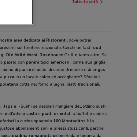
Tutte le città
a nostra area dedicata ai
Ristoranti,
dove potrai
 presenti sul territorio nazionale. Cerchi un
fast food
ng
,
Old Wild West, Roadhouse Grill
e tanto altro
.
Se
tuo palato con
panini
tipici
americani
, carne alla griglia,
i menù di panini di pollo, di carne di manzo o di
angus
na
pizza
in un locale caldo ed accogliente? Sfoglia il
apoletana
cotta nel forno a legna, piatti tradizionali,
i.
Japs
e
I-Sushi
se desideri mangiare dell'ottimo
sushi
re dell'ottimo
sushi
o
piatti orientali
a buffet o sederti
referisci la cucina spagnola
100 Montaditos
è la
te gustose abbinamenti sani e
prezzi
stuzzicanti, perchè
 tipica
piadina romagnola
più morbida e leggera da