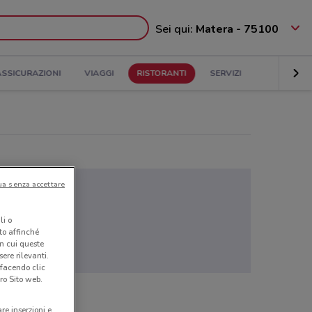
Sei qui:
Matera - 75100
ASSICURAZIONI
VIAGGI
RISTORANTI
SERVIZI
ua senza accettare
li o
nto affinché
in cui queste
ere rilevanti.
 facendo clic
ro Sito web.
are inserzioni e