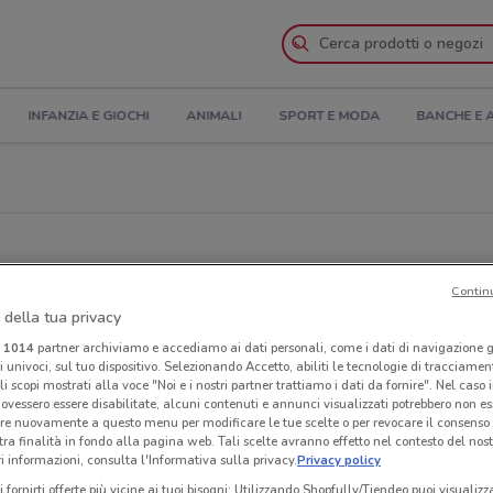
INFANZIA E GIOCHI
ANIMALI
SPORT E MODA
BANCHE E 
Contin
 della tua privacy
e le offerte intorno a te.
i
1014
partner archiviamo e accediamo ai dati personali, come i dati di navigazione g
ri univoci, sul tuo dispositivo. Selezionando Accetto, abiliti le tecnologie di tracciame
li scopi mostrati alla voce "Noi e i nostri partner trattiamo i dati da fornire". Nel caso 
ovessero essere disabilitate, alcuni contenuti e annunci visualizzati potrebbero non ess
re nuovamente a questo menu per modificare le tue scelte o per revocare il consenso
tra finalità in fondo alla pagina web. Tali scelte avranno effetto nel contesto del nost
 informazioni, consulta l'Informativa sulla privacy.
Privacy policy
i fornirti offerte più vicine ai tuoi bisogni: Utilizzando Shopfully/Tiendeo puoi visualizz