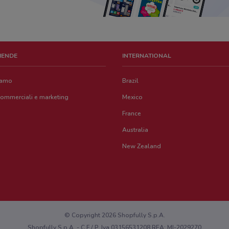
ZIENDE
INTERNATIONAL
iamo
Brazil
commerciali e marketing
Mexico
France
Australia
New Zealand
© Copyright 2026 Shopfully S.p.A.
Shopfully S.p.A. - C.F / P. Iva 03156531208 REA: MI-2029270