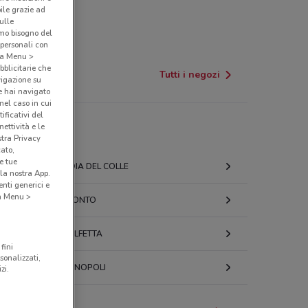
bile grazie ad
sulle
amo bisogno del
 personali con
o a Menu >
bblicitarie che
Tutti i negozi
vigazione su
e hai navigato
(nel caso in cui
ificativi del
ettività e le
stra Privacy
cato,
e tue
GIOIA DEL COLLE
la nostra App.
nti generici e
 a Menu >
BITONTO
MOLFETTA
fini
sonalizzati,
MONOPOLI
zi.