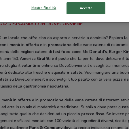
Mostra finalità
Accetto
TERA: RISPARMIA CON DOVECONVIENE
O un locale che offre cibo da asporto o servizio a domicilio? Esplora l
con i
menù
in
offerta
e in
promozione
delle varie catene di ristoranti
 menù delle migliori catene di
fast food
come
Mc Donald's
,
Burger Ki
li anni '50,
America Graffiti
è il posto che fa per te, dove deliziare il 
re sfoglia il
volantino
online su DoveConviene.it e scegli tra i numeros
 menù dedicato alle fresche e squisite
insalate
. Vuoi mangiare una buo
ufala
su DoveConviene.it e sconvolgi il tuo palato con la vera
pizza n
 classici della gastronomia napoletana.
i
menù
in
offerta
e in
promozione
delle varie catene di ristoranti etnic
i ad arte in un mix di modernità e tradizione;
Sushiko
dove poter gusta
mangi tutto quello che desideri ad un piccolo
prezzo
fisso. Se invece p
genuini e sfiziosi, montati con 100 varietà di ingredienti diversi, ricet
 delle piadinerie
Pans & Company
dove la regina indiscussa rimane la