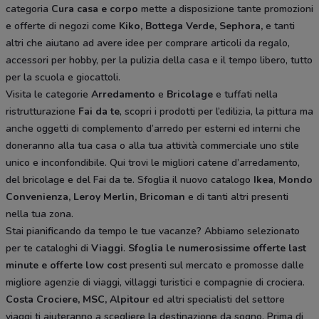
categoria
Cura casa e corpo
mette a disposizione tante promozioni
e offerte di negozi come
Kiko, Bottega Verde, Sephora,
e tanti
altri che aiutano ad avere idee
per comprare articoli da regalo,
accessori per hobby, per la pulizia della casa e il tempo libero, tutto
per la scuola e giocattoli.
Visita le categorie
Arredamento
e
Bricolage
e tuffati nella
ristrutturazione
Fai da te
, scopri i prodotti per l’edilizia, la pittura ma
anche oggetti di complemento d’arredo per esterni ed interni che
doneranno alla tua casa o alla tua attività commerciale uno stile
unico e inconfondibile. Qui trovi le migliori catene d’arredamento,
del bricolage e del Fai da te. Sfoglia il nuovo catalogo
Ikea
,
Mondo
Convenienza, Leroy Merlin, Bricoman
e di tanti altri presenti
nella tua zona.
Stai pianificando da tempo le tue vacanze? Abbiamo selezionato
per te cataloghi di
Viaggi
.
Sfoglia le numerosissime offerte last
minute e offerte low cost
presenti sul mercato e promosse dalle
migliore agenzie di viaggi, villaggi turistici e compagnie di crociera.
Costa Crociere, MSC, Alpitour
ed altri specialisti del settore
viaggi ti aiuteranno a scegliere la destinazione da sogno. Prima di