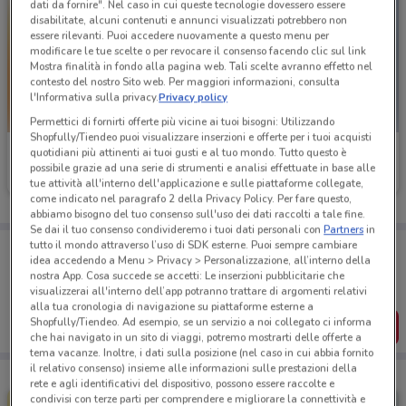
dati da fornire". Nel caso in cui queste tecnologie dovessero essere
disabilitate, alcuni contenuti e annunci visualizzati potrebbero non
essere rilevanti. Puoi accedere nuovamente a questo menu per
modificare le tue scelte o per revocare il consenso facendo clic sul link
Mostra finalità in fondo alla pagina web. Tali scelte avranno effetto nel
contesto del nostro Sito web. Per maggiori informazioni, consulta
l'Informativa sulla privacy.
Privacy policy
Permettici di fornirti offerte più vicine ai tuoi bisogni: Utilizzando
Shopfully/Tiendeo puoi visualizzare inserzioni e offerte per i tuoi acquisti
Tecnomat
Euronics
quotidiani più attinenti ai tuoi gusti e al tuo mondo. Tutto questo è
possibile grazie ad una serie di strumenti e analisi effettuate in base alle
Scade il 26/08
25.1 km
Scade il 19/08
1.1 km
tue attività all'interno dell'applicazione e sulle piattaforme collegate,
come indicato nel paragrafo 2 della Privacy Policy. Per fare questo,
abbiamo bisogno del tuo consenso sull'uso dei dati raccolti a tale fine.
Se dai il tuo consenso condivideremo i tuoi dati personali con
Partners
in
tutto il mondo attraverso l’uso di SDK esterne. Puoi sempre cambiare
Porta DoveConviene sempre con te!
idea accedendo a Menu > Privacy > Personalizzazione, all’interno della
Puoi trovare le migliori offerte dei negozi vicino a te,
nostra App. Cosa succede se accetti: Le inserzioni pubblicitarie che
salvarle e creare la tua lista del risparmio, comodamente
visualizzerai all'interno dell’app potranno trattare di argomenti relativi
dal tuo cellulare.
alla tua cronologia di navigazione su piattaforme esterne a
Shopfully/Tiendeo. Ad esempio, se un servizio a noi collegato ci informa
SCARICA L’APP
che hai navigato in un sito di viaggi, potremo mostrarti delle offerte a
tema vacanze. Inoltre, i dati sulla posizione (nel caso in cui abbia fornito
il relativo consenso) insieme alle informazioni sulle prestazioni della
rete e agli identificativi del dispositivo, possono essere raccolte e
condivisi con terze parti per comprendere e migliorare la connettività e