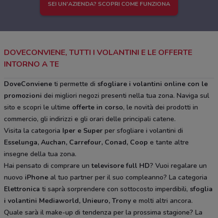
SEI UN'AZIENDA? SCOPRI COME FUNZIONA
DOVECONVIENE, TUTTI I VOLANTINI E LE OFFERTE
INTORNO A TE
DoveConviene
ti permette di
sfogliare i volantini online con le
promozioni
dei migliori negozi presenti nella tua zona. Naviga sul
sito e scopri le ultime
offerte in corso
, le novità dei prodotti in
commercio, gli indirizzi e gli orari delle principali catene.
Visita la categoria
Iper e Super
per sfogliare i volantini di
Esselunga, Auchan, Carrefour, Conad, Coop
e tante altre
insegne della tua zona.
Hai pensato di comprare un
televisore full HD
? Vuoi regalare un
nuovo
iPhone
al tuo partner per il suo compleanno? La categoria
Elettronica
ti saprà sorprendere con sottocosto imperdibili,
sfoglia
i volantini
Mediaworld, Unieuro, Trony
e molti altri ancora.
Quale sarà il make-up di tendenza per la prossima stagione? La