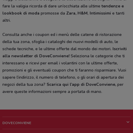
fare la valigia ricorda di dare un’occhiata alle ultime
tendenze e
lookbook di moda
promosse da
Zara, H&M
,
Intimissimi
e tanti
altri.
Consulta anche i coupon ed i menù delle catene di ristorazione
della tua zona, sfoglia i cataloghi dei nuovi modelli di auto, le
schede tecniche, e le ultime offerte dal mondo dei motori.
Iscriviti
alla newsletter di DoveConviene
!
Seleziona le categorie che ti
interessano e ricevi per email i volantini con le ultime offerte,
promozioni e gli eventuali coupon che ti faranno risparmiare. Vuoi
sapere l’indirizzo, il numero di telefono, o gli orari di apertura dei
negozi della tua zona?
Scarica qui l’app di DoveConviene
,
per
avere queste informazioni sempre a portata di mano.
DOVECONVIENE
Cos'è DoveConviene