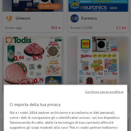
SCADE OGGI
Unieuro
Euronics
Scade oggi
894 m
Scade il 23/08
1.1 km
SCADE OGGI
Continua senza accettare
Todis
MD
Ci importa della tua privacy
Scade il 16/08
1.2 km
Scade oggi
679 m
Noi e i nostri
1014
partner archiviamo e accediamo ai dati personali,
come i dati di navigazione gli o identificatori univoci, sul tuo dispositivo.
Selezionando Accetto, abiliti le tecnologie di tracciamento affinché
supportino gli scopi mostrati alla voce "Noi e i nostri partner trattiamo i