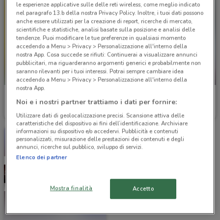
le esperienze applicative sulle delle reti wireless, come meglio indicato
nel paragrafo 13.b della nostra Privacy Policy. Inoltre, i tuoi dati possono
anche essere utilizzati per la creazione di report, ricerche di mercato,
scientifiche e statistiche, analisi basate sulla posizione e analisi delle
tendenze. Puoi modificare le tue preferenze in qualsiasi momento
accedendo a Menu > Privacy > Personalizzazione all'interno della
nostra App. Cosa succede se rifiuti: Continuerai a visualizzare annunci
pubblicitari, ma riguarderanno argomenti generici e probabilmente non
saranno rilevanti per i tuoi interessi. Potrai sempre cambiare idea
-3 GIORNI
accedendo a Menu > Privacy > Personalizzazione all'interno della
nostra App.
Spazio Conad
Briò Shop
Noi e i nostri partner trattiamo i dati per fornire:
Scade il 16/08
21.2 km
Scade mercoledì
12.5 km
Utilizzare dati di geolocalizzazione precisi. Scansione attiva delle
caratteristiche del dispositivo ai fini dell’identificazione. Archiviare
informazioni su dispositivo e/o accedervi. Pubblicità e contenuti
personalizzati, misurazione delle prestazioni dei contenuti e degli
annunci, ricerche sul pubblico, sviluppo di servizi.
Elenco dei partner
Mostra finalità
Accetto