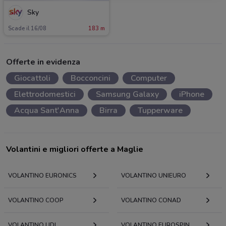
Sky
Scade il 16/08
183 m
Offerte in evidenza
Giocattoli
Bocconcini
Computer
Elettrodomestici
Samsung Galaxy
iPhone
Acqua Sant'Anna
Birra
Tupperware
Volantini e migliori offerte a Maglie
VOLANTINO EURONICS
VOLANTINO UNIEURO
VOLANTINO COOP
VOLANTINO CONAD
VOLANTINO LIDL
VOLANTINO EUROSPIN