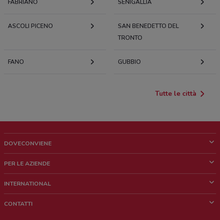
FABRIANO
SENIGALLIA
ASCOLI PICENO
SAN BENEDETTO DEL
TRONTO
FANO
GUBBIO
Tutte le città
DOVECONVIENE
Cos'è DoveConviene
PER LE AZIENDE
Chi siamo
Cosa facciamo
INTERNATIONAL
News e media
Richieste commerciali e marketing
Brazil
CONTATTI
Lavora con noi
Mexico
Segnalazione punto vendita