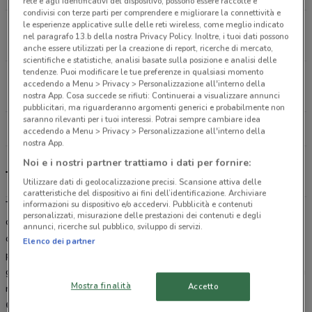
rete e agli identificativi del dispositivo, possono essere raccolte e
condivisi con terze parti per comprendere e migliorare la connettività e
le esperienze applicative sulle delle reti wireless, come meglio indicato
Via Gronchi, 14 Civitanova Marche
nel paragrafo 13.b della nostra Privacy Policy. Inoltre, i tuoi dati possono
20.2 km
APERTO
anche essere utilizzati per la creazione di report, ricerche di mercato,
scientifiche e statistiche, analisi basate sulla posizione e analisi delle
tendenze. Puoi modificare le tue preferenze in qualsiasi momento
Via A. Volta, 13 Osimo
accedendo a Menu > Privacy > Personalizzazione all'interno della
26 km
APERTO
nostra App. Cosa succede se rifiuti: Continuerai a visualizzare annunci
pubblicitari, ma riguarderanno argomenti generici e probabilmente non
saranno rilevanti per i tuoi interessi. Potrai sempre cambiare idea
Tutti i negozi Toys Center
accedendo a Menu > Privacy > Personalizzazione all'interno della
nostra App.
Noi e i nostri partner trattiamo i dati per fornire:
Toys Center, offerte e negozi
Utilizzare dati di geolocalizzazione precisi. Scansione attiva delle
caratteristiche del dispositivo ai fini dell’identificazione. Archiviare
Toys Center
è la catena leader nella vendita di
giocattoli
. La
informazioni su dispositivo e/o accedervi. Pubblicità e contenuti
personalizzati, misurazione delle prestazioni dei contenuti e degli
qualità e il vasto assortimento di giochi delle migliori marche fanno
annunci, ricerche sul pubblico, sviluppo di servizi.
di
Toys Center
una garanzia quando si cerca un nuovissimo
Elenco dei partner
prodotto. Da
Barbie
alle
Tartarughe Ninja
, dai
Lego
ai classici
giochi di società da Toys Center troverai sempre tutti i giocattoli più
Mostra finalità
Accetto
nuovi a prezzi competitivi. Sfoglia il
volantino Toys
Center
direttamente sul sito DoveConviene o scaricando gratis la