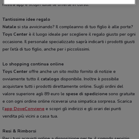
nostra app e scopri tutte le offerte in corso.
Tantissime idee regalo
Natale
si sta avvicinando? Il compleanno di tuo figlio è alle porte?
Toys Center
è il luogo ideale per scegliere il regalo giusto per ogni
occasione. Il personale specializzato saprà indicarti i prodotti giusti
per l’età di tuo figlio, anche per i piccolissimi.
Lo shopping continua online
Toys Center
offre anche un sito molto fornito di notizie e
ovviamente tutto il
catalogo
disponibile. Inoltre è possibile
acquistare tutti i prodotti direttamente online. Sugli ordini del
valore superiore agli 89 euro le
spese di spedizione
sono gratuite
e con ogni ordine online riceverai una simpatica sorpresa. Scarica
l’
app DoveConviene
e scopri gli indirizzi e gli orari dei punti
vendita più vicini a casa tua.
Resi & Rimborsi
Per i tuoi acquisti online a disposizione per te, il comodo servizio