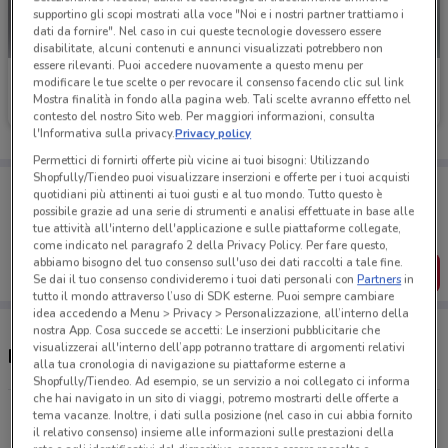
supportino gli scopi mostrati alla voce "Noi e i nostri partner trattiamo i
dati da fornire". Nel caso in cui queste tecnologie dovessero essere
disabilitate, alcuni contenuti e annunci visualizzati potrebbero non
essere rilevanti. Puoi accedere nuovamente a questo menu per
Toys Center
Toys Center
modificare le tue scelte o per revocare il consenso facendo clic sul link
Mostra finalità in fondo alla pagina web. Tali scelte avranno effetto nel
Scade il 31/12
4.4 km
Scade il 26/08
4.4 km
contesto del nostro Sito web. Per maggiori informazioni, consulta
l'Informativa sulla privacy.
Privacy policy
Permettici di fornirti offerte più vicine ai tuoi bisogni: Utilizzando
Shopfully/Tiendeo puoi visualizzare inserzioni e offerte per i tuoi acquisti
Porta DoveConviene sempre con te!
quotidiani più attinenti ai tuoi gusti e al tuo mondo. Tutto questo è
Puoi trovare le migliori offerte dei negozi vicino a te,
possibile grazie ad una serie di strumenti e analisi effettuate in base alle
salvarle e creare la tua lista del risparmio, comodamente
tue attività all'interno dell'applicazione e sulle piattaforme collegate,
dal tuo cellulare.
come indicato nel paragrafo 2 della Privacy Policy. Per fare questo,
abbiamo bisogno del tuo consenso sull'uso dei dati raccolti a tale fine.
SCARICA L’APP
Se dai il tuo consenso condivideremo i tuoi dati personali con
Partners
in
tutto il mondo attraverso l’uso di SDK esterne. Puoi sempre cambiare
idea accedendo a Menu > Privacy > Personalizzazione, all’interno della
nostra App. Cosa succede se accetti: Le inserzioni pubblicitarie che
visualizzerai all'interno dell’app potranno trattare di argomenti relativi
Negozi Toys Center a Macerata
alla tua cronologia di navigazione su piattaforme esterne a
Shopfully/Tiendeo. Ad esempio, se un servizio a noi collegato ci informa
che hai navigato in un sito di viaggi, potremo mostrarti delle offerte a
Via Velluti Piediripa
tema vacanze. Inoltre, i dati sulla posizione (nel caso in cui abbia fornito
il relativo consenso) insieme alle informazioni sulle prestazioni della
4.4 km
APERTO