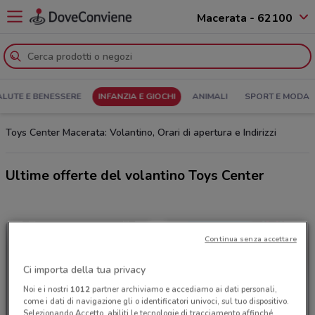
Macerata - 62100
ALUTE E BENESSERE
INFANZIA E GIOCHI
ANIMALI
SPORT E MODA
Toys Center Macerata: Volantino, Orari di apertura e Indirizzi
Ultime offerte del volantino Toys Center
Continua senza accettare
Ci importa della tua privacy
Noi e i nostri
1012
partner archiviamo e accediamo ai dati personali,
come i dati di navigazione gli o identificatori univoci, sul tuo dispositivo.
Selezionando Accetto, abiliti le tecnologie di tracciamento affinché