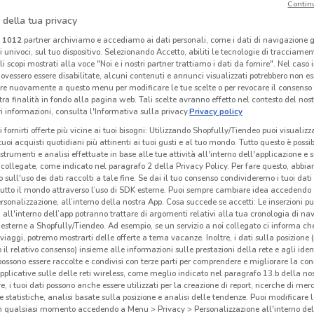
Contin
 della tua privacy
i
1012
partner archiviamo e accediamo ai dati personali, come i dati di navigazione g
Maisons du Monde
Maisons du Monde
ri univoci, sul tuo dispositivo. Selezionando Accetto, abiliti le tecnologie di tracciame
li scopi mostrati alla voce "Noi e i nostri partner trattiamo i dati da fornire". Nel caso 
km
Scade il 31/12
4 km
Scade il 31/08
4 km
Sc
ovessero essere disabilitate, alcuni contenuti e annunci visualizzati potrebbero non ess
re nuovamente a questo menu per modificare le tue scelte o per revocare il consenso
tra finalità in fondo alla pagina web. Tali scelte avranno effetto nel contesto del nost
 informazioni, consulta l'Informativa sulla privacy.
Privacy policy
i fornirti offerte più vicine ai tuoi bisogni: Utilizzando Shopfully/Tiendeo puoi visualizz
i tuoi acquisti quotidiani più attinenti ai tuoi gusti e al tuo mondo. Tutto questo è possi
 strumenti e analisi effettuate in base alle tue attività all'interno dell'applicazione e 
collegate, come indicato nel paragrafo 2 della Privacy Policy. Per fare questo, abbi
 sull'uso dei dati raccolti a tale fine. Se dai il tuo consenso condivideremo i tuoi dati
tutto il mondo attraverso l’uso di SDK esterne. Puoi sempre cambiare idea accedend
rsonalizzazione, all’interno della nostra App. Cosa succede se accetti: Le inserzioni pu
i all'interno dell’app potranno trattare di argomenti relativi alla tua cronologia di na
esterne a Shopfully/Tiendeo. Ad esempio, se un servizio a noi collegato ci informa ch
i viaggi, potremo mostrarti delle offerte a tema vacanze. Inoltre, i dati sulla posizione 
O
NUOVO
o il relativo consenso) insieme alle informazioni sulle prestazioni della rete e agli ident
 possono essere raccolte e condivisi con terze parti per comprendere e migliorare la conn
Kasanova
Creo Kitchen
pplicative sulle delle reti wireless, come meglio indicato nel paragrafo 13.b della no
re, i tuoi dati possono anche essere utilizzati per la creazione di report, ricerche di mer
km
Scade giovedì
4.3 km
Scade il 28/02
4.4 km
Sc
 e statistiche, analisi basate sulla posizione e analisi delle tendenze. Puoi modificare l
in qualsiasi momento accedendo a Menu > Privacy > Personalizzazione all'interno del