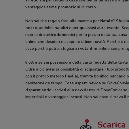
arredo
sia per l'interno casa che per la terrazza o il gia
vantaggiosissime
promozioni
in corso.
Non sai che regalo fare alla mamma per
Natale
? Sfoglia
nozze,
addobbi natalizi e per qualsiasi altro evento. Scop
ricerca di
elettrodomestici
per la pulizia della tua casa
online che desideri e scopri le ultime novità. Perché il no
ecco perché potrai sfogliare i
volantini
online sempre ag
Inoltre se sei possessore della carta fedeltà delle tante
Oltre a ciò avrai la possibilità di acquistare i tuoi prod
con il pratico metodo PayPal, tramite bonifico bancario 
desideravi da tempo. Cosa aspetti naviga su DoveConvien
risparmiando
, iscriviti alla newsletter di DoveConviene 
imperdibili e vantaggiosi
sconti
. Non sai dove si trova il
Scarica 