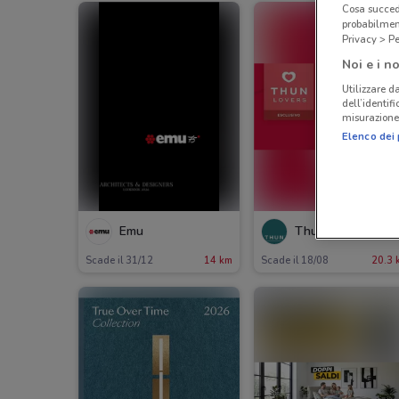
Cosa succede
probabilmen
Privacy > Pe
Noi e i no
Utilizzare da
dell’identif
misurazione 
Elenco dei 
Emu
Thun
Scade il 31/12
14 km
Scade il 18/08
20.3 