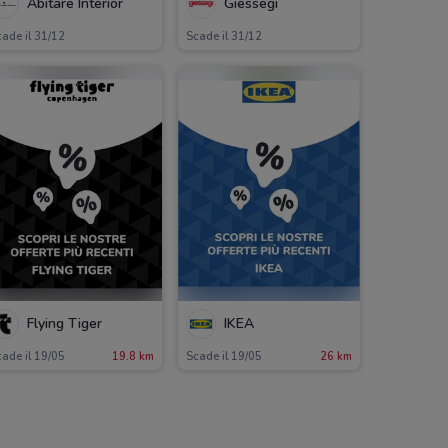
Abitare Interior
Giessegi
ade il 31/12
Scade il 31/12
Flying Tiger
IKEA
ade il 19/05
19.8 km
Scade il 19/05
26 km