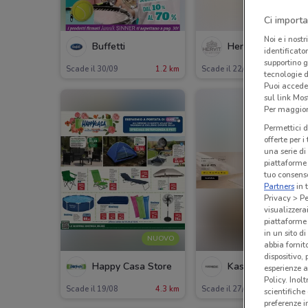
Ci importa
Noi e i nostr
Buffetti
Hervit
identificato
supportino g
Scade il 30/09
1.2 km
Scade il 22/09
1.4 
tecnologie d
Puoi accede
sul link Mos
Per maggiori
Permettici d
offerte per 
una serie di
piattaforme 
tuo consenso
Partners
in 
Privacy > Pe
visualizzera
piattaforme 
in un sito d
NUOVO
NUOV
abbia fornit
dispositivo,
Happy Casa Store
Kasanova
esperienze a
Policy. Inolt
Scade il 19/08
4.3 km
Scade il 27/08
4.3 
scientifiche
preferenze 