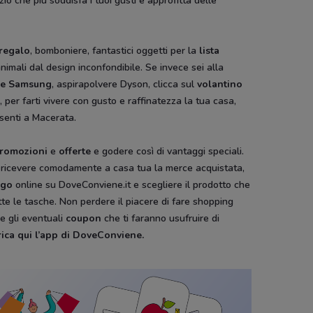
io che più soddisfa i tuoi gusti e approfitta delle
 regalo
, bomboniere, fantastici oggetti per la
lista
animali dal design inconfondibile. Se invece sei alla
ice Samsung
, aspirapolvere Dyson, clicca sul
volantino
per farti vivere con gusto e raffinatezza la tua casa,
esenti a Macerata.
romozioni
e
offerte
e godere così di vantaggi speciali.
sa e ricevere comodamente a casa tua la merce acquistata,
ogo
online su DoveConviene.it e scegliere il prodotto che
tutte le tasche. Non perdere il piacere di fare shopping
e gli eventuali
coupon
che ti faranno usufruire di
ica qui l’app di DoveConviene
.