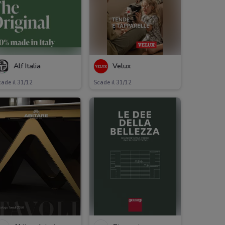
Alf Italia
Velux
ade il 31/12
Scade il 31/12