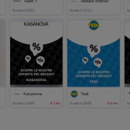
Team 7
Abitare Interior
Scade il 31/01
Scade il 31/12
Sc
Kasanova
Tedi
Scade il 19/05
4.3 km
Scade il 19/05
4.6 km
Sc