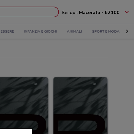
Sei qui:
Macerata - 62100
NESSERE
INFANZIA E GIOCHI
ANIMALI
SPORT E MODA
BA