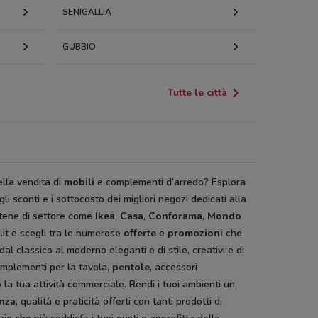
SENIGALLIA
GUBBIO
Tutte le città
lla vendita di
mobili
e complementi d’arredo? Esplora
gli sconti e i sottocosto
dei migliori negozi dedicati alla
atene di settore come
Ikea
,
Casa
,
Conforama
,
Mondo
it e scegli tra le numerose
offerte
e
promozioni
che
 classico al moderno eleganti e di stile, creativi e di
omplementi per la tavola,
pentole
, accessori
o la tua attività commerciale. Rendi i tuoi ambienti un
nza
, qualità e praticità offerti con tanti prodotti di