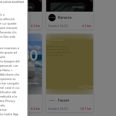
ua senza accettare
li o
Barazza
Barazza
nto affinché
in cui queste
ade il 31/12
4.3 km
Scade il 31/12
4.3 km
ere rilevanti.
 facendo clic
ro Sito web.
are inserzioni e
bile grazie ad
sulle
amo bisogno del
 personali con
o a Menu >
bblicitarie che
vigazione su
e hai navigato
(nel caso in cui
ificativi del
ettività e le
Permaflex
Fazzini
stra Privacy
cato,
ade il 19/08
4.6 km
Scade il 31/12
10.7 km
e tue
la nostra App.