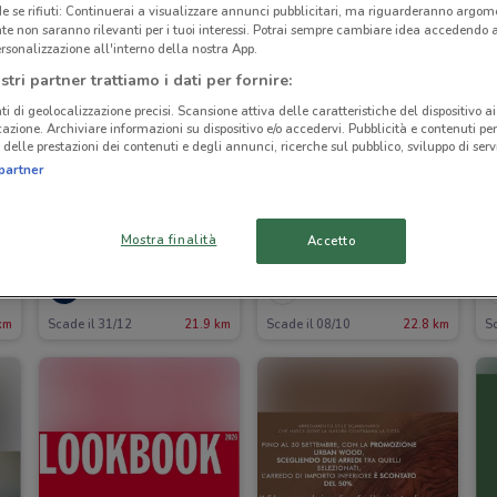
 se rifiuti: Continuerai a visualizzare annunci pubblicitari, ma riguarderanno argome
te non saranno rilevanti per i tuoi interessi. Potrai sempre cambiare idea accedendo
rsonalizzazione all'interno della nostra App.
stri partner trattiamo i dati per fornire:
ti di geolocalizzazione precisi. Scansione attiva delle caratteristiche del dispositivo ai 
icazione. Archiviare informazioni su dispositivo e/o accedervi. Pubblicità e contenuti per
delle prestazioni dei contenuti e degli annunci, ricerche sul pubblico, sviluppo di servi
partner
Mostra finalità
Accetto
Chateau d'Ax
Dondi Home
km
Scade il 31/12
21.9 km
Scade il 08/10
22.8 km
Sc