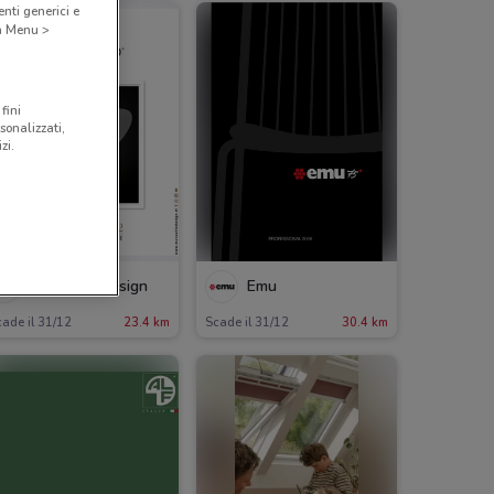
nti generici e
 a Menu >
fini
sonalizzati,
zi.
Manuello Design
Emu
ade il 31/12
23.4 km
Scade il 31/12
30.4 km