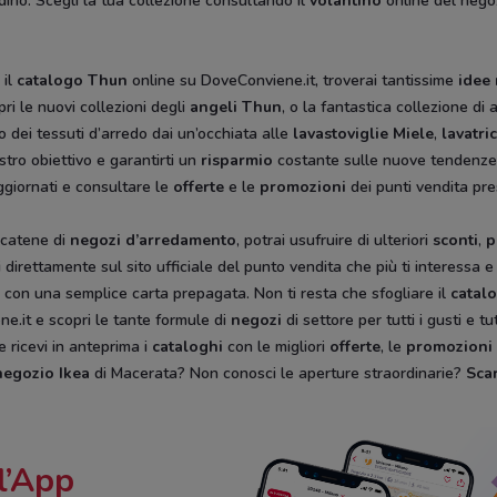
rdino. Scegli la tua collezione consultando il
volantino
online del negoz
 il
catalogo Thun
online su DoveConviene.it, troverai tantissime
idee
ri le nuovi collezioni degli
angeli Thun
, o la fantastica collezione di 
 o dei tessuti d’arredo dai un’occhiata alle
lavastoviglie Miele
,
lavatr
stro obiettivo e garantirti un
risparmio
costante sulle nuove tendenze, 
giornati e consultare le
offerte
e le
promozioni
dei punti vendita pr
 catene di
negozi d’arredamento
, potrai usufruire di ulteriori
sconti
,
p
otti direttamente sul sito ufficiale del punto vendita che più ti interes
o con una semplice carta prepagata. Non ti resta che sfogliare il
catal
e.it e scopri le tante formule di
negozi
di settore per tutti i gusti e 
e ricevi in anteprima i
cataloghi
con le migliori
offerte
, le
promozioni
negozio
Ikea
di Macerata? Non conosci le aperture straordinarie?
Scar
l’App