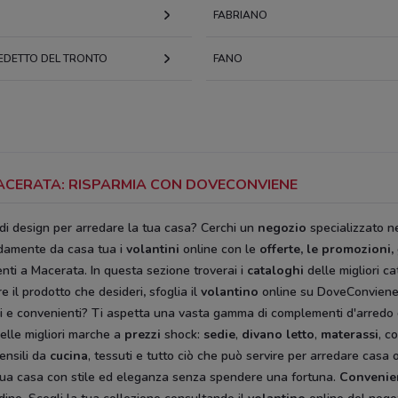
FABRIANO
EDETTO DEL TRONTO
FANO
MACERATA: RISPARMIA CON DOVECONVIENE
 di design per arredare la tua casa? Cerchi un
negozio
specializzato ne
damente da casa tua i
volantini
online con le
offerte, le promozioni,
nti a Macerata. In questa sezione troverai i
cataloghi
delle migliori c
e il prodotto che desideri
,
sfoglia il
volantino
online su DoveConviene.
i e convenienti? Ti aspetta una vasta gamma di complementi d'arredo dal
elle migliori marche a
prezzi
shock:
sedie
,
divano letto
,
materassi
, c
ensili da
cucina
, tessuti e tutto ciò che può servire per arredare casa 
 la tua casa con stile ed eleganza senza spendere una fortuna.
Convenie