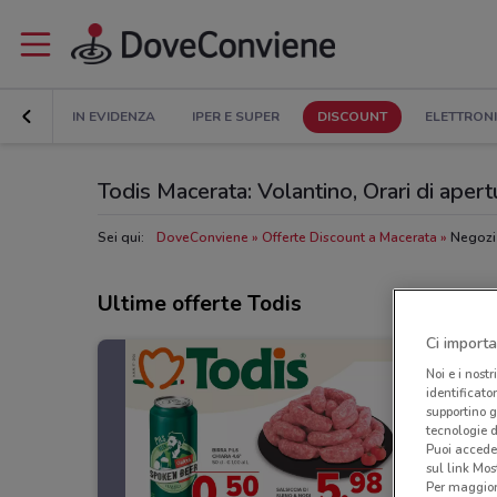
IN EVIDENZA
IPER E SUPER
DISCOUNT
ELETTRON
Todis Macerata: Volantino, Orari di apertu
Sei qui:
DoveConviene
Offerte Discount a Macerata
Negozi
Ultime offerte Todis
Ci importa
Noi e i nostr
identificato
supportino g
tecnologie d
Puoi accede
sul link Mos
Per maggiori