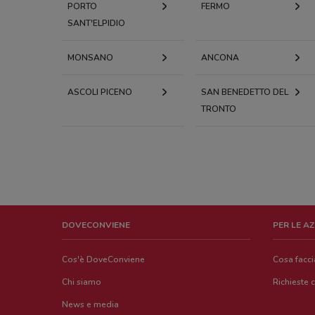
PORTO
FERMO
SANT'ELPIDIO
MONSANO
ANCONA
ASCOLI PICENO
SAN BENEDETTO DEL
TRONTO
DOVECONVIENE
PER LE A
Cos'è DoveConviene
Cosa facc
Chi siamo
Richieste 
News e media