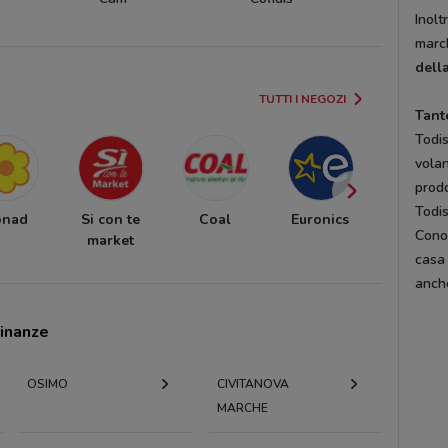
Inolt
march
della
TUTTI I NEGOZI
Tant
Todi
volan
prodo
Todis
onad
Si con te
Coal
Euronics
Coop
Conos
market
casa
anche
cinanze
OSIMO
CIVITANOVA
MARCHE