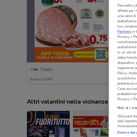
Permettici d
offerte per 
una serie di
piattaforme 
tuo consenso
Partners
in 
Privacy > Pe
visualizzera
piattaforme 
in un sito d
abbia fornit
dispositivo,
esperienze a
Todis
Policy. Inolt
scientifiche
Scade il 16/08
preferenze 
Cosa succede
probabilmen
Privacy > Pe
Altri volantini nelle vicinanze
Noi e i no
Utilizzare da
dell’identif
misurazione 
Elenco dei 