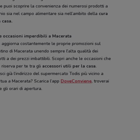
re puoi scoprire la convenienza dei numerosi prodotti a
io sia nel campo alimentare sia nell’ambito della
cura
 casa.
e occasioni imperdibili a Macerata
s aggiorna costantemente le proprie promozioni sul
tino di Macerata unendo sempre l'alta qualità dei
tti a dei prezzi imbattibili. Scopri anche le occasioni che
 riserva per te tra gli
accessori utili per la casa
.
Eccomi
Leroy Merlin
Arcaplanet
Bimbo Store
ci già l’indirizzo del supermercato Todis più vicino a
 tua a Macerata? Scarica l’app
DoveConviene
, troverai
 gli orari di apertura.