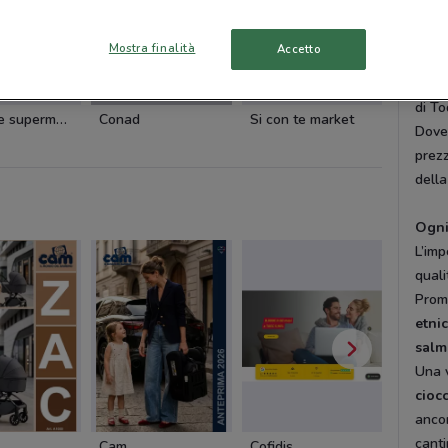
L'obi
spes
Mostra finalità
Accetto
contr
linee
-3 GIORNI
di To
Si con te supermercati
Conad
Si con te market
Conad
DoveC
prezz
della
Ogni
L’imp
quali
Promo
etnic
salmo
Una v
cioc
anco
canti
Cam
Cofidis
Dacia