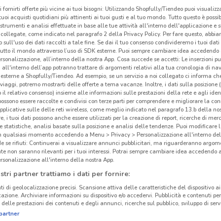
i fornirti offerte più vicine ai tuoi bisogni: Utilizzando Shopfully/Tiendeo puoi visualizz
i tuoi acquisti quotidiani più attinenti ai tuoi gusti e al tuo mondo. Tutto questo è possi
 strumenti e analisi effettuate in base alle tue attività all'interno dell'applicazione e 
collegate, come indicato nel paragrafo 2 della Privacy Policy. Per fare questo, abbi
 sull'uso dei dati raccolti a tale fine. Se dai il tuo consenso condivideremo i tuoi dati
tutto il mondo attraverso l’uso di SDK esterne. Puoi sempre cambiare idea accedend
rsonalizzazione, all’interno della nostra App. Cosa succede se accetti: Le inserzioni pu
i all'interno dell’app potranno trattare di argomenti relativi alla tua cronologia di na
esterne a Shopfully/Tiendeo. Ad esempio, se un servizio a noi collegato ci informa ch
i viaggi, potremo mostrarti delle offerte a tema vacanze. Inoltre, i dati sulla posizione 
o il relativo consenso) insieme alle informazioni sulle prestazioni della rete e agli ident
Gli
 possono essere raccolte e condivisi con terze parti per comprendere e migliorare la conn
neg
pplicative sulle delle reti wireless, come meglio indicato nel paragrafo 13.b della no
re, i tuoi dati possono anche essere utilizzati per la creazione di report, ricerche di mer
 e statistiche, analisi basate sulla posizione e analisi delle tendenze. Puoi modificare l
6.1 km
Todis
in qualsiasi momento accedendo a Menu > Privacy > Personalizzazione all'interno del
 se rifiuti: Continuerai a visualizzare annunci pubblicitari, ma riguarderanno argome
Provi
te non saranno rilevanti per i tuoi interessi. Potrai sempre cambiare idea accedendo
Prov
rsonalizzazione all'interno della nostra App.
Tenna
stri partner trattiamo i dati per fornire:
Domen
ti di geolocalizzazione precisi. Scansione attiva delle caratteristiche del dispositivo ai 
Todi
icazione. Archiviare informazioni su dispositivo e/o accedervi. Pubblicità e contenuti per
con 
delle prestazioni dei contenuti e degli annunci, ricerche sul pubblico, sviluppo di servi
partner
Mace