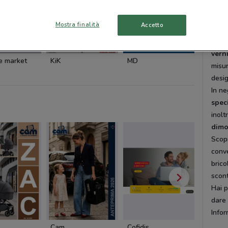
Per g
50000
Mostra finalità
Accetto
il ne
arre
-3 GIORNI
NUOVO
SCADE OGGI
verni
te market
KiK
MD
Todis
misur
desig
In ne
speci
inolt
dimo
Scopr
conve
brico
scont
Hai p
dare 
Infor
Cam
Cofidis
Dacia