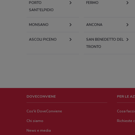
PORTO
FERMO
SANT'ELPIDIO
MONSANO
ANCONA
ASCOLI PICENO
SAN BENEDETTO DEL
TRONTO
DOVECONVIENE
PER LE A
Cos'è DoveConviene
Cosa facc
Chi siamo
Richieste 
News e media