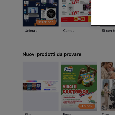
SCADE OGGI
Unieuro
Comet
Si con 
Nuovi prodotti da provare
-4 GIORNI
Sky
Foxy
Cam