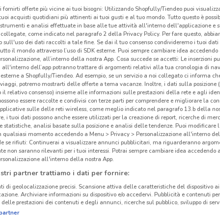
i fornirti offerte più vicine ai tuoi bisogni: Utilizzando Shopfully/Tiendeo puoi visualizz
Gli
i tuoi acquisti quotidiani più attinenti ai tuoi gusti e al tuo mondo. Tutto questo è possi
neg
 strumenti e analisi effettuate in base alle tue attività all'interno dell'applicazione e 
collegate, come indicato nel paragrafo 2 della Privacy Policy. Per fare questo, abbi
 sull'uso dei dati raccolti a tale fine. Se dai il tuo consenso condivideremo i tuoi dati
OBI è
tutto il mondo attraverso l’uso di SDK esterne. Puoi sempre cambiare idea accedend
rsonalizzazione, all’interno della nostra App. Cosa succede se accetti: Le inserzioni pu
Costa
i all'interno dell’app potranno trattare di argomenti relativi alla tua cronologia di na
tutti
esterne a Shopfully/Tiendeo. Ad esempio, se un servizio a noi collegato ci informa ch
prodo
i viaggi, potremo mostrarti delle offerte a tema vacanze. Inoltre, i dati sulla posizione 
o il relativo consenso) insieme alle informazioni sulle prestazioni della rete e agli ident
OBI
è
 possono essere raccolte e condivisi con terze parti per comprendere e migliorare la conn
setto
pplicative sulle delle reti wireless, come meglio indicato nel paragrafo 13.b della no
re, i tuoi dati possono anche essere utilizzati per la creazione di report, ricerche di mer
prodo
 e statistiche, analisi basate sulla posizione e analisi delle tendenze. Puoi modificare l
19.9 km
la tu
in qualsiasi momento accedendo a Menu > Privacy > Personalizzazione all'interno del
per l
 se rifiuti: Continuerai a visualizzare annunci pubblicitari, ma riguarderanno argome
te non saranno rilevanti per i tuoi interessi. Potrai sempre cambiare idea accedendo
comm
rsonalizzazione all'interno della nostra App.
succe
stri partner trattiamo i dati per fornire:
Dovec
ti di geolocalizzazione precisi. Scansione attiva delle caratteristiche del dispositivo ai 
sui t
icazione. Archiviare informazioni su dispositivo e/o accedervi. Pubblicità e contenuti per
delle prestazioni dei contenuti e degli annunci, ricerche sul pubblico, sviluppo di servi
La c
partner