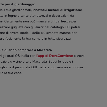
rte per il giardinaggio
a il tuo giardino fiori, innovativi
metodi di irrigazione
,
te in legno e tanto altri attrezzi e decorazioni da
rni. Certamente non può mancare un
barbecue
per
izzare grigliate con gli amici: nel catalogo OBI potrai
rne di diversi modelli delle più svariate marche per
re facilmente la tua carne e in tutta sicurezza.
 e quando comprare a Macerata
s
Si con te
Conad
Toys Center
Bimbo Store
i gli orari OBI Italia con
l’app di DoveConviene
e trova
supermercati
gozio più vicino a te a Macerata. Segui le idee e i
igli
che il personale OBI mette a tuo servizio e rinnova
lo la tua casa.