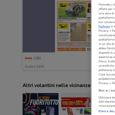
Permettici d
offerte per 
una serie di
piattaforme 
tuo consenso
Partners
in 
Privacy > Pe
visualizzera
piattaforme 
in un sito d
abbia fornit
dispositivo,
esperienze a
OBI
Policy. Inolt
scientifiche
Scade il 23/08
preferenze 
Cosa succede
probabilmen
Privacy > Pe
Altri volantini nelle vicinanze
Noi e i no
Utilizzare da
dell’identif
misurazione 
Elenco dei 