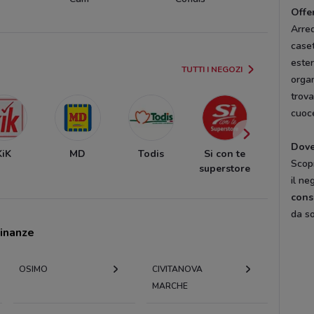
Offe
Arred
caset
este
TUTTI I NEGOZI
organ
trova
cuoce
Dove
KiK
MD
Todis
Si con te
Euronic
Scopr
superstore
il ne
cons
da so
cinanze
OSIMO
CIVITANOVA
MARCHE