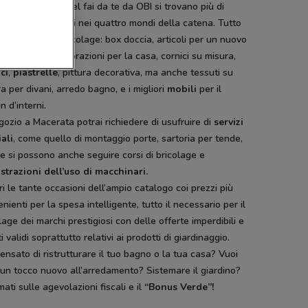
li appassionati del fai da te da OBI si trovano più di
 articoli presenti nei quattro mondi della catena. Tutto
cessario per il bricolage: box doccia, articoli per un nuovo
do outdoor
, decorazioni per la casa, cornici su misura,
ci
,
piastrelle
, pittura decorativa, ma anche tessuti su
Si con te superstore
Euronics
a per divani, arredo bagno, e i migliori
mobili
per il
n d’interni.
gozio a Macerata potrai richiedere di usufruire di
servizi
ali
, come quello di montaggio porte, sartoria per tende,
re si possono anche seguire corsi di bricolage e
strazioni dell’uso di macchinari.
i le tante occasioni dell’ampio catalogo coi prezzi più
nienti per la spesa intelligente, tutto il necessario per il
lage dei marchi prestigiosi con delle offerte imperdibili e
i validi soprattutto relativi ai prodotti di giardinaggio.
ensato di ristrutturare il tuo bagno o la tua casa? Vuoi
un tocco nuovo all’arredamento? Sistemare il giardino?
mati sulle agevolazioni fiscali e il
“Bonus Verde”!
Pali
Hype