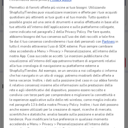
Permettici di fornirti offerte più vicine ai tuoi bisogni: Utilizzando
Eccomi
Shopfully/Tiendeo puoi visualizzare inserzioni e offerte per i tuoi acquisti
quotidiani più attinenti ai tuoi gusti e al tuo mondo. Tutto questo è
Scade mercoledì
24.5 km
possibile grazie ad una serie di strumenti e analisi effettuate in base alle
tue attività all'interno dell'applicazione e sulle piattaforme collegate,
come indicato nel paragrafo 2 della Privacy Policy. Per fare questo,
abbiamo bisogno del tuo consenso sull'uso dei dati raccolti a tale fine.
Porta DoveConviene sempre con te!
Se dai il tuo consenso condivideremo i tuoi dati personali con
Partners
in
Puoi trovare le migliori offerte dei negozi vicino a te,
tutto il mondo attraverso l’uso di SDK esterne. Puoi sempre cambiare
salvarle e creare la tua lista del risparmio, comodamente
idea accedendo a Menu > Privacy > Personalizzazione, all’interno della
dal tuo cellulare.
nostra App. Cosa succede se accetti: Le inserzioni pubblicitarie che
visualizzerai all'interno dell’app potranno trattare di argomenti relativi
SCARICA L’APP
alla tua cronologia di navigazione su piattaforme esterne a
Shopfully/Tiendeo. Ad esempio, se un servizio a noi collegato ci informa
che hai navigato in un sito di viaggi, potremo mostrarti delle offerte a
tema vacanze. Inoltre, i dati sulla posizione (nel caso in cui abbia fornito
il relativo consenso) insieme alle informazioni sulle prestazioni della
Negozi Eccomi a Macerata
rete e agli identificativi del dispositivo, possono essere raccolte e
condivisi con terze parti per comprendere e migliorare la connettività e
le esperienze applicative sulle delle reti wireless, come meglio indicato
Via Parini Snc Osimo
nel paragrafo 13.b della nostra Privacy Policy. Inoltre, i tuoi dati possono
24.5 km
CHIUSO
anche essere utilizzati per la creazione di report, ricerche di mercato,
scientifiche e statistiche, analisi basate sulla posizione e analisi delle
tendenze. Puoi modificare le tue preferenze in qualsiasi momento
Tutti i negozi Eccomi
accedendo a Menu > Privacy > Personalizzazione all'interno della