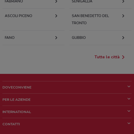
FABRIANO
SENIGALLIA
ASCOLI PICENO
SAN BENEDETTO DEL
TRONTO
FANO
GUBBIO
Tutte le città
DOVECONVIENE
Cos'è DoveConviene
PER LE AZIENDE
Chi siamo
Cosa facciamo
INTERNATIONAL
News e media
Richieste commerciali e marketing
Brazil
CONTATTI
Lavora con noi
Mexico
Segnalazione punto vendita