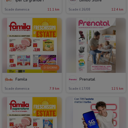
Iper La grande i
Bimbo Store
Scade domenica
11.1 km
Scade il 26/08
12.4 km
-3 GIORNI
Famila
Prenatal
Scade domenica
7.9 km
Scade il 17/08
12.5 km