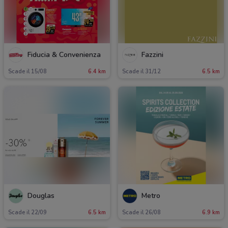
Fiducia & Convenienza
Fazzini
Scade il 15/08
6.4 km
Scade il 31/12
6.5 km
Douglas
Metro
Scade il 22/09
6.5 km
Scade il 26/08
6.9 km