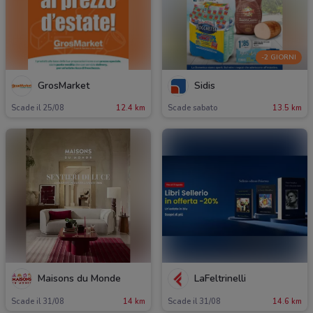
-2 GIORNI
GrosMarket
Sidis
Scade il 25/08
12.4 km
Scade sabato
13.5 km
Maisons du Monde
LaFeltrinelli
Scade il 31/08
14 km
Scade il 31/08
14.6 km