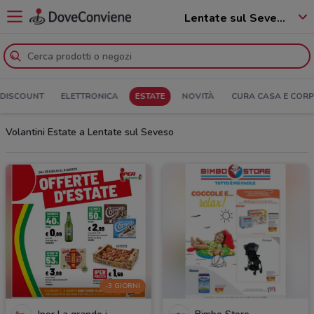
Lentate sul Seveso - 20823
DISCOUNT
ELETTRONICA
ESTATE
NOVITÀ
CURA CASA E COR
Volantini Estate a Lentate sul Seveso
-3 GIORNI