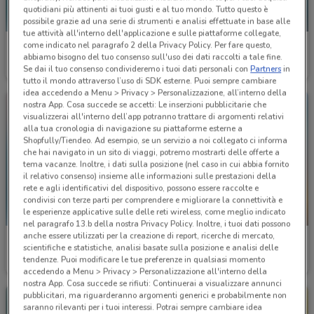
quotidiani più attinenti ai tuoi gusti e al tuo mondo. Tutto questo è
NUOVO
possibile grazie ad una serie di strumenti e analisi effettuate in base alle
tue attività all'interno dell'applicazione e sulle piattaforme collegate,
come indicato nel paragrafo 2 della Privacy Policy. Per fare questo,
Costa Crociere
Budget
abbiamo bisogno del tuo consenso sull'uso dei dati raccolti a tale fine.
Se dai il tuo consenso condivideremo i tuoi dati personali con
Partners
in
Scade il 22/09
3.7 km
Scade il 18/08
3.9 km
tutto il mondo attraverso l’uso di SDK esterne. Puoi sempre cambiare
idea accedendo a Menu > Privacy > Personalizzazione, all’interno della
nostra App. Cosa succede se accetti: Le inserzioni pubblicitarie che
visualizzerai all'interno dell’app potranno trattare di argomenti relativi
alla tua cronologia di navigazione su piattaforme esterne a
Shopfully/Tiendeo. Ad esempio, se un servizio a noi collegato ci informa
che hai navigato in un sito di viaggi, potremo mostrarti delle offerte a
tema vacanze. Inoltre, i dati sulla posizione (nel caso in cui abbia fornito
il relativo consenso) insieme alle informazioni sulle prestazioni della
rete e agli identificativi del dispositivo, possono essere raccolte e
condivisi con terze parti per comprendere e migliorare la connettività e
le esperienze applicative sulle delle reti wireless, come meglio indicato
-3 GIORNI
nel paragrafo 13.b della nostra Privacy Policy. Inoltre, i tuoi dati possono
anche essere utilizzati per la creazione di report, ricerche di mercato,
Carrefour Market
Iperbimbo
scientifiche e statistiche, analisi basate sulla posizione e analisi delle
tendenze. Puoi modificare le tue preferenze in qualsiasi momento
Scade il 31/08
4.3 km
Scade domenica
4.3 km
accedendo a Menu > Privacy > Personalizzazione all'interno della
nostra App. Cosa succede se rifiuti: Continuerai a visualizzare annunci
pubblicitari, ma riguarderanno argomenti generici e probabilmente non
saranno rilevanti per i tuoi interessi. Potrai sempre cambiare idea