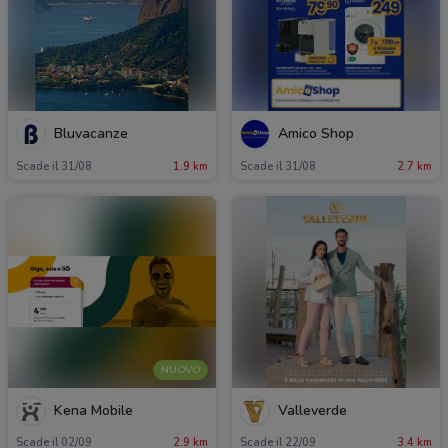
Bluvacanze
Amico Shop
Scade il 31/08
1.9 km
Scade il 31/08
2.7 km
NUOVO
Kena Mobile
Valleverde
Scade il 02/09
2.9 km
Scade il 22/09
3.4 km