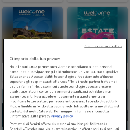
Continua senza accettare
Ci importa della tua privacy
Noi e i nostri
1012
partner archiviamo e accediamo ai dati personali,
Welcome Travel
Welcome Travel
come i dati di navigazione gli o identificatori univoci, sul tuo dispositivo.
Selezionando Accetto, abiliti le tecnologie di tracciamento affinché
Scade il 30/09
3.7 km
Scade il 30/09
3.7 km
supportino gli scopi mostrati alla voce "Noi e i nostri partner trattiamo i
dati da fornire". Nel caso in cui queste tecnologie dovessero essere
disabilitate, alcuni contenuti e annunci visualizzati potrebbero non
essere rilevanti. Puoi accedere nuovamente a questo menu per
modificare le tue scelte o per revocare il consenso facendo clic sul link
Mostra finalità in fondo alla pagina web. Tali scelte avranno effetto nel
contesto del nostro Sito web. Per maggiori informazioni, consulta
l'Informativa sulla privacy.
Privacy policy
Permettici di fornirti offerte più vicine ai tuoi bisogni: Utilizzando
Shopfully/Tiendeo puoi visualizzare inserzioni e offerte per i tuoi acquisti