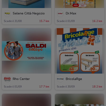
Selene Città Negozio
Dr.Max
Scade il 31/08
15.7 km
Scade il 01/09
16.2 km
Rho Center
BricolaRge
Scade il 01/09
17.7 km
Scade il 30/09
18.2 km