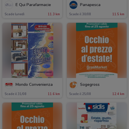
É Qui Parafarmacie
Panapesca
Scade lunedì
11.3 km
Scade il 30/08
11.5 km
Mondo Convenienza
Sogegross
Scade il 31/08
11.6 km
Scade il 25/08
12.4 km