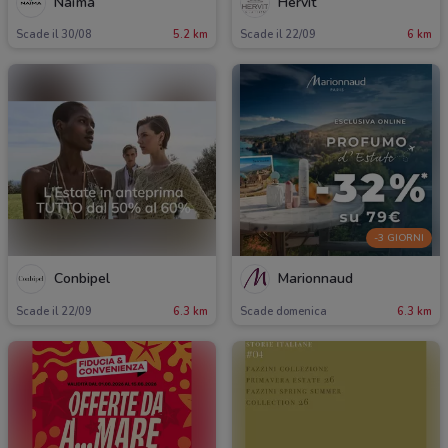
Naïma
Hervit
Scade il 30/08
5.2 km
Scade il 22/09
6 km
-3 GIORNI
Conbipel
Marionnaud
Scade il 22/09
6.3 km
Scade domenica
6.3 km