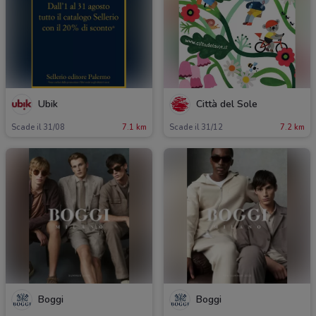
Ubik
Città del Sole
Scade il 31/08
7.1 km
Scade il 31/12
7.2 km
Boggi
Boggi