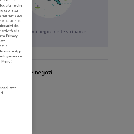
o a Menu >
bblicitarie che
vigazione su
e hai navigato
(nel caso in cui
ificativi del
ettività e le
Non ci sono negozi nelle vicinanze
stra Privacy
cato,
e tue
la nostra App.
nti generici e
 a Menu >
vin, offerte e negozi
fini
sonalizzati,
zi.