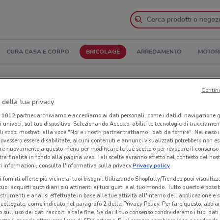
CURA CASA E CORPO
BRICOLAGE
ARREDAMENTO
MOTOR
e Indirizzi
Contin
 della tua privacy
lvin a Lecco
i
1012
partner archiviamo e accediamo ai dati personali, come i dati di navigazione g
ri univoci, sul tuo dispositivo. Selezionando Accetto, abiliti le tecnologie di tracciame
li scopi mostrati alla voce "Noi e i nostri partner trattiamo i dati da fornire". Nel caso 
Neg
ovessero essere disabilitate, alcuni contenuti e annunci visualizzati potrebbero non ess
re nuovamente a questo menu per modificare le tue scelte o per revocare il consenso
tra finalità in fondo alla pagina web. Tali scelte avranno effetto nel contesto del nost
 informazioni, consulta l'Informativa sulla privacy.
Privacy policy
i fornirti offerte più vicine ai tuoi bisogni: Utilizzando Shopfully/Tiendeo puoi visualizz
i tuoi acquisti quotidiani più attinenti ai tuoi gusti e al tuo mondo. Tutto questo è possi
 strumenti e analisi effettuate in base alle tue attività all'interno dell'applicazione e 
collegate, come indicato nel paragrafo 2 della Privacy Policy. Per fare questo, abbi
 sull'uso dei dati raccolti a tale fine. Se dai il tuo consenso condivideremo i tuoi dati