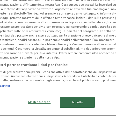
tutto il mondo attraverso l’uso di SDK esterne. Puoi sempre cambiare idea accedend
rsonalizzazione, all’interno della nostra App. Cosa succede se accetti: Le inserzioni pu
i all'interno dell’app potranno trattare di argomenti relativi alla tua cronologia di na
esterne a Shopfully/Tiendeo. Ad esempio, se un servizio a noi collegato ci informa ch
i viaggi, potremo mostrarti delle offerte a tema vacanze. Inoltre, i dati sulla posizione 
o il relativo consenso) insieme alle informazioni sulle prestazioni della rete e agli ident
 possono essere raccolte e condivisi con terze parti per comprendere e migliorare la conn
pplicative sulle delle reti wireless, come meglio indicato nel paragrafo 13.b della no
re, i tuoi dati possono anche essere utilizzati per la creazione di report, ricerche di mer
 e statistiche, analisi basate sulla posizione e analisi delle tendenze. Puoi modificare l
in qualsiasi momento accedendo a Menu > Privacy > Personalizzazione all'interno del
 se rifiuti: Continuerai a visualizzare annunci pubblicitari, ma riguarderanno argome
te non saranno rilevanti per i tuoi interessi. Potrai sempre cambiare idea accedendo
rsonalizzazione all'interno della nostra App.
Col
stri partner trattiamo i dati per fornire:
cinanze
ti di geolocalizzazione precisi. Scansione attiva delle caratteristiche del dispositivo ai 
.
icazione. Archiviare informazioni su dispositivo e/o accedervi. Pubblicità e contenuti per
delle prestazioni dei contenuti e degli annunci, ricerche sul pubblico, sviluppo di servi
MERATE
ANZANO DEL PARCO
partner
COMO
LIPOMO
Mostra finalità
Accetto
USMATE VELATE
CANTÙ