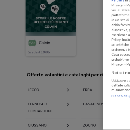
Partners
in 
Privacy > Pe
visualizzera
piattaforme 
in un sito d
abbia fornit
dispositivo,
esperienze a
Policy. Inolt
Colvin
scientifiche
preferenze 
Scade il 19/05
Cosa succede
probabilmen
Privacy > Pe
Noi e i no
Offerte volantini e cataloghi per città nelle vi
Utilizzare da
dell’identif
misurazione 
LECCO
ERBA
Elenco dei 
CERNUSCO
CASATENOVO
LOMBARDONE
GIUSSANO
ZOGNO