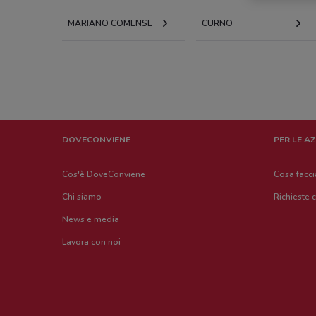
MARIANO COMENSE
CURNO
DOVECONVIENE
PER LE A
Cos'è DoveConviene
Cosa facc
Chi siamo
Richieste 
News e media
Lavora con noi